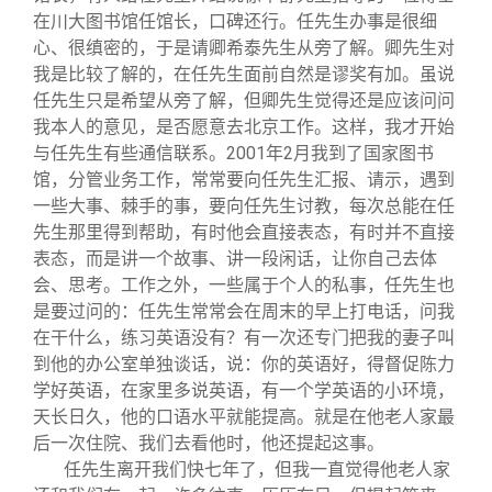
在川大图书馆任馆长，口碑还行。任先生办事是很细
心、很缜密的，于是请卿希泰先生从旁了解。卿先生对
我是比较了解的，在任先生面前自然是谬奖有加。虽说
任先生只是希望从旁了解，但卿先生觉得还是应该问问
我本人的意见，是否愿意去北京工作。这样，我才开始
与任先生有些通信联系。2001年2月我到了国家图书
馆，分管业务工作，常常要向任先生汇报、请示，遇到
一些大事、棘手的事，要向任先生讨教，每次总能在任
先生那里得到帮助，有时他会直接表态，有时并不直接
表态，而是讲一个故事、讲一段闲话，让你自己去体
会、思考。工作之外，一些属于个人的私事，任先生也
是要过问的：任先生常常会在周末的早上打电话，问我
在干什么，练习英语没有？有一次还专门把我的妻子叫
到他的办公室单独谈话，说：你的英语好，得督促陈力
学好英语，在家里多说英语，有一个学英语的小环境，
天长日久，他的口语水平就能提高。就是在他老人家最
后一次住院、我们去看他时，他还提起这事。
任先生离开我们快七年了，但我一直觉得他老人家