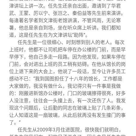
津讲坛上讲一次。任先生还亲自出面，邀请到了华君
武、王蒙、厉以宁、张岂之、秦伯益等先生前来演讲。
每逢著名学者到文津街老馆讲演，不管风雨，无论寒
暑，他总是亲自到场，坐在听众席上听讲。我们都知
道，这是任先生在为文津讲坛“助阵”。
任先生是一位很细心、时刻想到别人的老人。每次
上班时，他都不让司机把车停在办公楼的门前，而是早
早停下，他自己多走一段路。因为他发现，如果车停在
门前，会对进出上班的员工稍有妨碍。在他从馆长的岗
位上退下来的大会上，他说了一段话，至今让许多员工
感动不已：“我到国图担任了十八年的馆长，工作都是
大家做的，我没有做什么，我记得只有一件事是我做
的：刚搬进新馆办公楼时，门口的玻璃擦得很亮，好多
人没注意，往往会一头撞上去，有一次还伤了人。我发
现这个问题后，让后勤的同志在玻璃上贴了几条彩条，
让人知道这是一扇玻璃，从此后就再没有发生撞门的事
了。”
任先生从2009年3月住进医院，很快我们就明白，