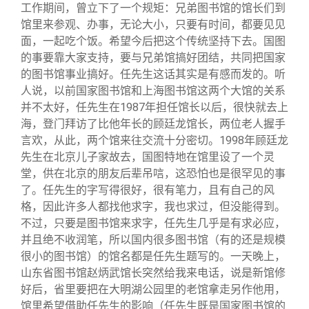
工作期间，曾立下了一个规矩：兄弟图书馆的馆长们到
馆里来参观、办事，无论大小，只要有时间，都要见见
面，一起吃个饭。希望今后把这个传统坚持下去。国图
的事要靠大家支持，要与兄弟馆搞好团结，共同把国家
的图书馆事业搞好。任先生这话其实是有感而发的。听
人说，以前国家图书馆和上海图书馆这两个大馆的关系
并不太好，任先生在1987年担任馆长以后，很快就去上
海，登门拜访了比他年长的顾廷龙馆长，两位老人握手
言欢，从此，两个馆来往交流十分密切。1998年顾廷龙
先生在北京儿子家故去，国图特地在馆里设了一个灵
堂，供在北京的朋友后辈吊唁，这恐怕也是很罕见的事
了。任先生的字写得很好，很有笔力，且有自己的风
格，因此许多人都找他求字，我也求过，但没能得到。
不过，只要是图书馆来求字，任先生几乎是有求必应，
并且绝不收润笔，所以国内很多图书馆（有的还是规模
很小的图书馆）的馆名都是任先生题写的。一天晚上，
山东省图书馆赵炳武馆长突然给我来电话，说是新馆修
好后，省里要把在大明湖公园里的老馆拿走另作他用，
馆里希望借助任先生的影响（任先生既是国家图书馆的