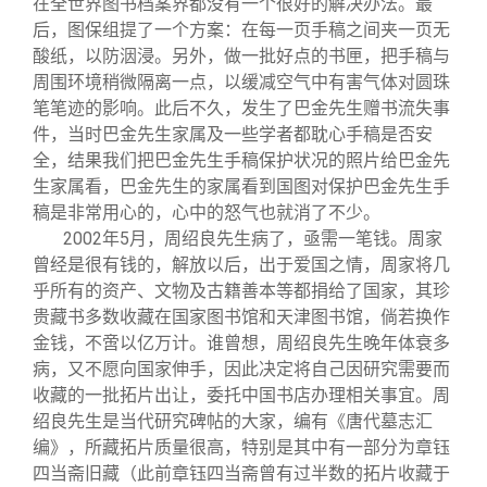
在全世界图书档案界都没有一个很好的解决办法。最
后，图保组提了一个方案：在每一页手稿之间夹一页无
酸纸，以防洇浸。另外，做一批好点的书匣，把手稿与
周围环境稍微隔离一点，以缓减空气中有害气体对圆珠
笔笔迹的影响。此后不久，发生了巴金先生赠书流失事
件，当时巴金先生家属及一些学者都耽心手稿是否安
全，结果我们把巴金先生手稿保护状况的照片给巴金先
生家属看，巴金先生的家属看到国图对保护巴金先生手
稿是非常用心的，心中的怒气也就消了不少。
2002
年5月，周绍良先生病了，亟需一笔钱。周家
曾经是很有钱的，解放以后，出于爱国之情，周家将几
乎所有的资产、文物及古籍善本等都捐给了国家，其珍
贵藏书多数收藏在国家图书馆和天津图书馆，倘若换作
金钱，不啻以亿万计。谁曾想，周绍良先生晚年体衰多
病，又不愿向国家伸手，因此决定将自己因研究需要而
收藏的一批拓片出让，委托中国书店办理相关事宜。周
绍良先生是当代研究碑帖的大家，编有《唐代墓志汇
编》，所藏拓片质量很高，特别是其中有一部分为章钰
四当斋旧藏（此前章钰四当斋曾有过半数的拓片收藏于