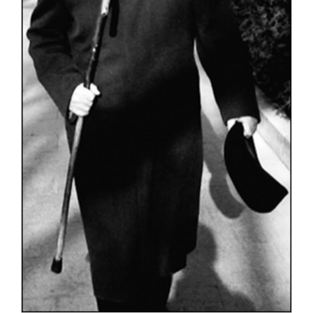
关闭
义工计划
新媒体平台
青春风采
信息化服务
总会简介
校友文苑
三创大赛
会长致辞
校友讲坛
实用信息
总会章程
校友视界
理事会名单
制度法规
联系我们