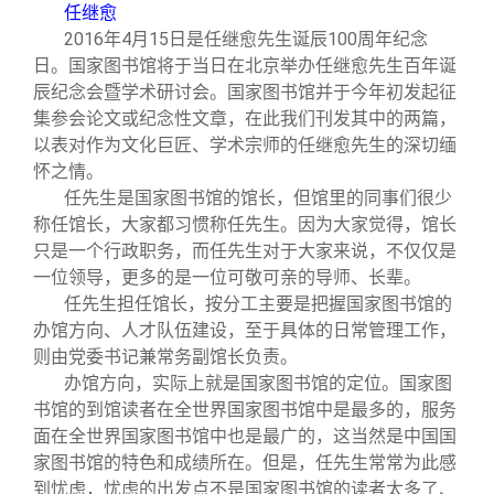
任继愈
2016
年4月15日是任继愈先生诞辰100周年纪念
日。国家图书馆将于当日在北京举办任继愈先生百年诞
辰纪念会暨学术研讨会。国家图书馆并于今年初发起征
集参会论文或纪念性文章，在此我们刊发其中的两篇，
以表对作为文化巨匠、学术宗师的任继愈先生的深切缅
怀之情。
任先生是国家图书馆的馆长，但馆里的同事们很少
称任馆长，大家都习惯称任先生。因为大家觉得，馆长
只是一个行政职务，而任先生对于大家来说，不仅仅是
一位领导，更多的是一位可敬可亲的导师、长辈。
任先生担任馆长，按分工主要是把握国家图书馆的
办馆方向、人才队伍建设，至于具体的日常管理工作，
则由党委书记兼常务副馆长负责。
办馆方向，实际上就是国家图书馆的定位。国家图
书馆的到馆读者在全世界国家图书馆中是最多的，服务
面在全世界国家图书馆中也是最广的，这当然是中国国
家图书馆的特色和成绩所在。但是，任先生常常为此感
到忧虑，忧虑的出发点不是国家图书馆的读者太多了、