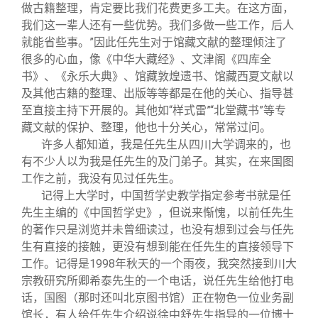
做古籍整理，肯定要比我们花费更多工夫。在这方面，
我们这一辈人还有一些优势。我们多做一些工作，后人
就能省些事。”因此任先生对于馆藏文献的整理倾注了
很多的心血，像《中华大藏经》、文津阁《四库全
书》、《永乐大典》、馆藏敦煌遗书、馆藏西夏文献以
及其他古籍的整理、出版等等都是在他的关心、指导甚
至直接主持下开展的。其他如“样式雷”“北堂藏书”等专
藏文献的保护、整理，他也十分关心，常常过问。
许多人都知道，我是任先生从四川大学调来的，也
有不少人以为我是任先生的及门弟子。其实，在来国图
工作之前，我没有见过任先生。
记得上大学时，中国哲学史教学指定参考书就是任
先生主编的《中国哲学史》，但说来惭愧，以前任先生
的著作只是浏览并未曾细读过，也没有想到过会与任先
生有直接的接触，更没有想到能在任先生的直接领导下
工作。记得是1998年秋天的一个雨夜，我突然接到川大
宗教研究所卿希泰先生的一个电话，说任先生给他打电
话，国图（那时还叫北京图书馆）正在物色一位业务副
馆长，有人给任先生介绍说徐中舒先生指导的一位博士