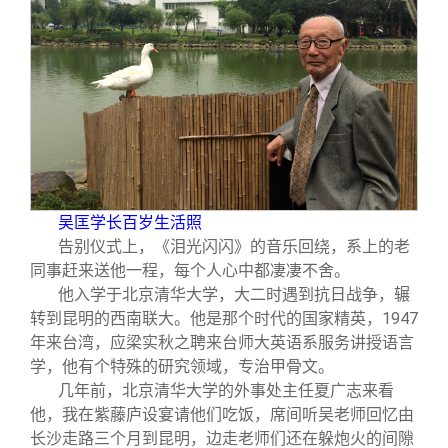
关闭
义工计划
新媒体平台
青春风采
信息化服务
总会简介
校友文苑
三创大赛
会长致辞
校友讲坛
实用信息
总会章程
校友视界
理事会名单
吴匡学长百岁生活照
告别仪式上，《泪光闪闪》的音乐回绕，系上的老
制度法规
同事赶来送他一程，每个人心中都凄凄不舍。
他入学于北京清华大学，大二时遇到抗日战争，辗
联系我们
转到昆明的西南联大。他是那个时代的国家精英，1947
年来台湾，应梁实秋之聘来台师大英语系服务讲授语言
学，他有个特殊的研究领域，专治甲骨文。
几年前，北京清华大学的外事处主任夏广志来看
他，我在紫藤庐设宴请他们吃饭，席间听吴老师回忆由
长沙走路三个月到昆明，边走老师们还在躲炮火的间隙