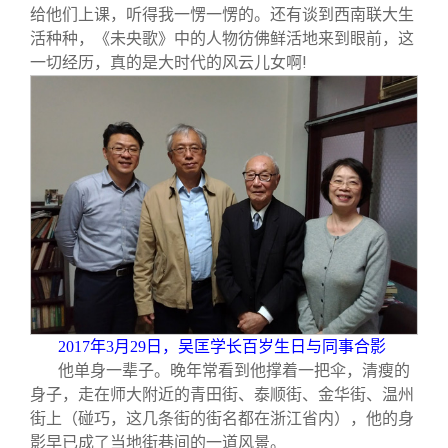
给他们上课，听得我一愣一愣的。还有谈到西南联大生
活种种，《未央歌》中的人物彷佛鲜活地来到眼前，这
一切经历，真的是大时代的风云儿女啊!
2017
年3月29日，吴匡学长百岁生日与同事合影
他单身一辈子。晚年常看到他撑着一把伞，清瘦的
身子，走在师大附近的青田街、泰顺街、金华街、温州
街上（碰巧，这几条街的街名都在浙江省内），他的身
影早已成了当地街巷间的一道风景。