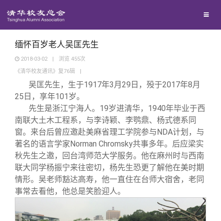
兴趣群体
西南联大校友会
缅怀百岁老人吴匡先生
2018-03-02
|
浏览
455
次
《清华校友通讯》复76辑
|
回馈母校
吴匡先生，生于1917年3月29日，殁于2017年8月
25日，享年101岁。
媒体平台
捐赠项目
先生是浙江宁海人。19岁进清华，1940年毕业于西
南联大土木工程系，与李诗颖、李鹗鼎、杨式德系同
窗。来台后曾应邀赴美麻省理工学院参与NDA计划，与
百年清华
捐赠新闻
《清华校友通讯》
著名的语言学家Norman Chromsky共事多年。后应梁实
秋先生之邀，回台湾师范大学服务。他在麻州时与西南
校友服务
捐赠纪事
《水木清华》
清华人物
联大同学杨振宁来往密切，杨先生恐更了解他在美时期
情形。吴老师豁达高寿，他一直住在台师大宿舍，老同
事常去看他，他总是笑脸迎人。
校友总会
捐赠方法
我要订阅
清华故事
终身学习