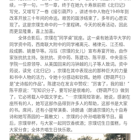
关闭
义工计划
新媒体平台
青春风采
信息化服务
总会简介
续，一字一句，一节一章，终于在她九十寿辰前把《北归记》
写完，又增写了一卷《接引葫芦》，讲述书中人物在1949年到
改革开放三十年间的命运。艰苦的跋涉结束了，多年的心愿实
校友文苑
三创大赛
会长致辞
现了。这是宗璞生命中的一个里程碑。今天的祝寿活动，因此
而更显隆重，喜上加喜。
全体合影后，宗璞在“同学桌”就座。这一桌有她清华大学的
校友讲坛
实用信息
总会章程
同学资中筠，西南联大附中的同学褚离元、褚律元、江丕桓、
段成鹏、姚曼华等。冯珏（宗璞的女儿）宣布寿宴开始，由作
家张抗抗主持。张抗抗、资中筠、陈建功、陈平原、中央音乐
校友视界
理事会名单
学院一位原领导、从美国回来的冯钟越的儿子等人致词。资中
筠说，读完《北归记》，宗璞在其中表现出的那种巨大的力量
和书中人物的活力，令她十分感动和钦佩。她称《野葫芦引》
制度法规
是“史诗般的作品”。陈建功在发言中赞叹：“厉害了，我的姐！”
陈平原说：“写知识分子，要写好是很难的，《野葫芦引》做到
了，它必将载入中国文学史。”······宗璞简短答谢，她说，感谢在
联系我们
座所有的人，她写这部作品得到许多人的帮助，这部书是大家
的书。席间，还有小提琴演奏、诗朗诵（朗诵宗璞的九十自寿
诗和她写燕园的一篇散文）、宗璞的小外孙唱歌等节目。最
后，宗璞举杯，与大家一起同饮香槟酒；宗璞切生日蛋糕，与
大家分食；全体齐唱生日快乐歌。