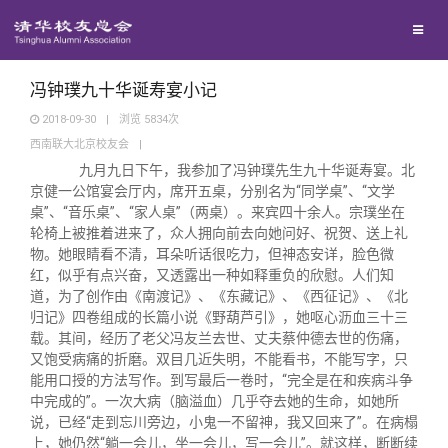
兴趣群体
西南联大校友会
冯钟璞九十华诞寿宴小记
2018-09-30
|
浏览
5834
次
西南联大北京校友会
|
回馈母校
九月九日下午，我参加了冯钟璞先生九十华诞寿宴。北
京健一公馆宴会厅内，席开五桌，分别名为“同学桌”、“文学
媒体平台
捐赠项目
桌”、“音乐桌”、“家人桌”（两桌）。来宾四十余人。宗璞坐在
轮椅上被推着进来了，众人拥向前去向她问好、祝贺、送上礼
物。她眼睛看不清，耳朵听话很吃力，但神态安详，脸色微
百年清华
捐赠新闻
《清华校友通讯》
红，似乎有点兴奋，又透露出一种如释重负的欣慰。人们知
道，为了创作由《南渡记》、《东藏记》、《西征记》、《北
归记》四卷组成的长篇小说《野葫芦引》，她呕心沥血三十三
校友服务
捐赠纪事
《水木清华》
清华人物
载。其间，经历了老父冯友兰去世、丈夫蔡仲德去世的伤痛，
又饱受病痛的折磨。双目几近失明，不能看书，不能写字，只
能用口授的方法写作。到写最后一卷时，“完全是在和疾病斗争
校友总会
捐赠方法
我要订阅
清华故事
终身学习
中完成的”。一次大病（脑溢血）几乎夺去她的生命，如她所
说，已经“走到忘川旁边，小鬼一不留神，我又回来了”。在病榻
上，她仍然“躺一会儿，坐一会儿，写一会儿”。就这样，断断续