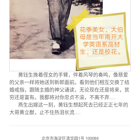
黄钰生挽着侄女的手臂，伴着风琴的奏鸣，像慈爱
的父亲一样将她送到新郎面前。看到他们相互交换了结
婚戒指，跟随主婚的神父诵读，无论现在还是将来，贫
穷还是富有。我都将对你忠贞不渝，不离不弃……
燕生出嫁这一刻，黄钰生想起死去已经正正七年的
大哥黄立猷，止不住热泪长流……
北京市海淀区清华园1号 100084