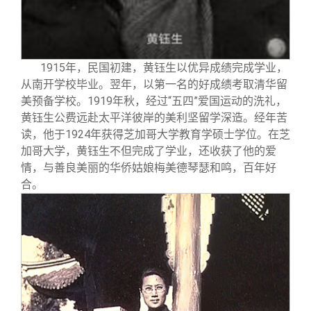
1915
年，民国初建，黄钰生以优异成绩完成学业，
从南开学校毕业。翌年，以第一名的好成绩考取清华留
美预备学校。1919年秋，经过“五四”爱国运动的洗礼，
黄钰生公费远赴太平洋彼岸的美利坚留学深造。经年苦
读，他于1924年获得芝加哥大学教育学硕士学位。在芝
加哥大学，黄钰生不但完成了学业，还收获了他的爱
情，与善良美丽的华侨姑娘梅美德琴瑟和鸣，百年好
合。