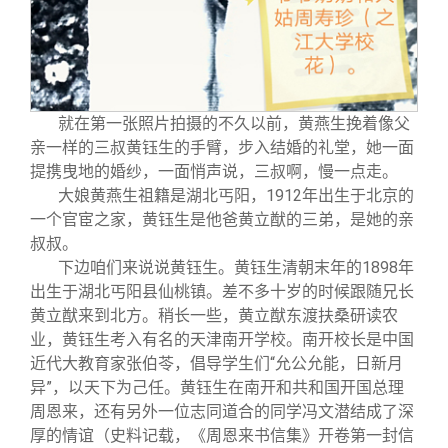
就在第一张照片拍摄的不久以前，黄燕生挽着像父
亲一样的三叔黄钰生的手臂，步入结婚的礼堂，她一面
提携曳地的婚纱，一面悄声说，三叔啊，慢一点走。
大娘黄燕生祖籍是湖北丐阳，1912年出生于北京的
一个官宦之家，黄钰生是他爸黄立猷的三弟，是她的亲
叔叔。
下边咱们来说说黄钰生。黄钰生清朝末年的1898年
出生于湖北丐阳县仙桃镇。差不多十岁的时候跟随兄长
黄立猷来到北方。稍长一些，黄立猷东渡扶桑研读农
业，黄钰生考入有名的天津南开学校。南开校长是中国
近代大教育家张伯苓，倡导学生们“允公允能，日新月
异”，以天下为己任。黄钰生在南开和共和国开国总理
周恩来，还有另外一位志同道合的同学冯文潜结成了深
厚的情谊（史料记载，《周恩来书信集》开卷第一封信