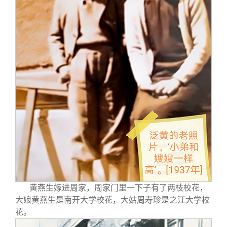
关闭
义工计划
新媒体平台
青春风采
信息化服务
总会简介
校友文苑
三创大赛
会长致辞
校友讲坛
实用信息
总会章程
校友视界
理事会名单
制度法规
联系我们
黄燕生嫁进周家，周家门里一下子有了两枝校花，
大娘黄燕生是南开大学校花，大姑周寿珍是之江大学校
花。