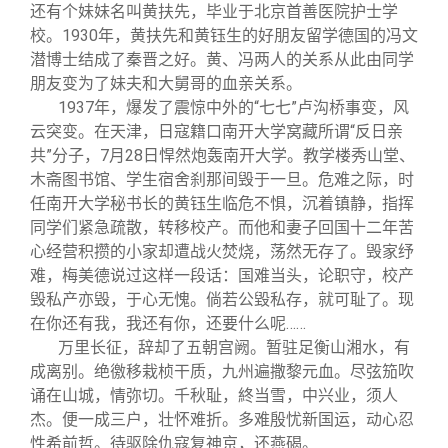
还有个妹妹名叫黄扶先，毕业于北京首善医院护士学
校。1930年，黄扶先和黄钰生的好朋友留学德国的冯文
潜博士结成了秦晋之好。黄、冯两人的关系从此由同学
朋友变为了妹夫和大舅哥的血亲关系。
1937
年，爆发了震惊中外的“七七”卢沟桥事变，风
云突变。在天津，日寇籍口南开大学窝藏所谓“反日亲
共”分子，7月28日悍然炮轰南开大学。教学楼秀山堂、
木斋图书馆、学生宿舍刹那间毁于一旦。危难之际，时
任南开大学秘书长的黄钰生临危不惧，沉着镇静，指挥
同学们紧急疏散，转移校产。而他和妻子回国十二年苦
心经营积攒的小家却遭战火焚烧，荡然无存了。毁家纾
难，梅美德说过这样一段话：国难当头，论职守，校产
毁私产亦毁，于心无愧。倘若公毀私存，就可耻了。现
在你还有我，我还有你，还要什么呢……
万里长征，辞却了五朝宫阙。暂驻足衡山湘水，有
成离别。绝徼移栽桢干质，九州遍撒黎元血。尽弦笳吹
诵在山城，情弥切。千秋耻，終当雪，中兴业，须人
杰。便一成三户，壮怀难折。多难殷忧新国运，动心忍
性希前哲。待驱除仇寇复神京，还燕碣。