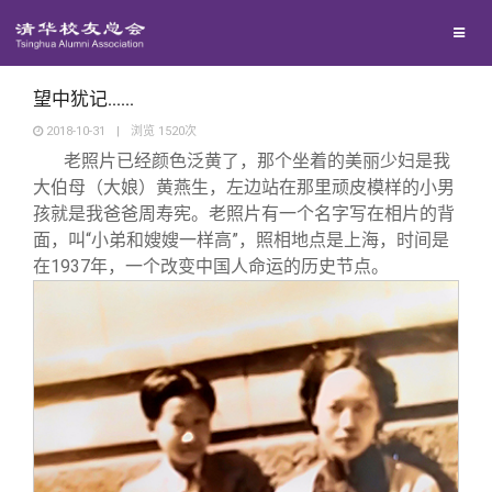
兴趣群体
西南联大校友会
望中犹记……
2018-10-31
|
浏览
1520
次
老照片已经颜色泛黄了，那个坐着的美丽少妇是我
回馈母校
大伯母（大娘）黄燕生，左边站在那里顽皮模样的小男
孩就是我爸爸周寿宪。老照片有一个名字写在相片的背
媒体平台
捐赠项目
面，叫“小弟和嫂嫂一样高”，照相地点是上海，时间是
在1937年，一个改变中国人命运的历史节点。
百年清华
捐赠新闻
《清华校友通讯》
校友服务
捐赠纪事
《水木清华》
清华人物
校友总会
捐赠方法
我要订阅
清华故事
终身学习