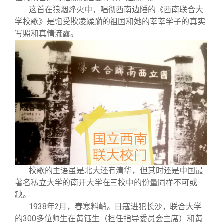
这首在狼烟烽火中，唱彻西南边陲的《西南联合大
学校歌》是饱受欺凌蹂躏的祖国和她的莘莘学子的真实
写照和真情流露。
校歌的主语虽是北大还有清华，但其时还是中国最
著名私立大学的南开大学在三校中的份量同样不可或
缺。
1938
年2月，春寒料峭。日寇进犯长沙，联合大学
的300多位师生在黄钰生（担任指导委员会主席）和黄