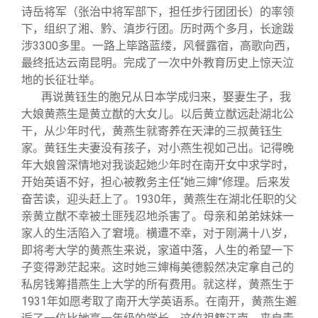
诗岳将军（张治中将军部下，担任步行团团长）的率领
下，组织了湘、黔、滇步行团。历时两个多月，长途跋
涉3300多里。一路上筚路蓝缕，风餐露宿，高歌向西，
最终抵达云南昆明。完成了一次中外教育历史上惊天泣
地的长征壮举。
再说黄钰生的胞兄从日本学成归来，娶妻生子，我
大娘黄燕生是黄立猷的大女儿。以后黄立猷远赴湖北公
干，从少年时代，黄燕生就寄养在天津的三叔黄钰生
家。黄钰生夫妻没有孩子，对小燕生视如己出。记得晚
年大娘曾深情地对我谈起她少年时在南开女中求学时，
开始英语不好，担心被教务主任“她三婶”修理。后来发
奋苦读，迎头赶上了。1930年，黄燕生在湖北任职的父
亲黄立猷不幸被土匪残忍地杀害了。母亲和弟弟妹妹一
家人的生活陷入了窘境。横遭不幸，对于刚满十八岁，
即将考大学的黄燕生来说，家道中落，人生的希望一下
子变得渺茫起来。这时她三婶梅美德毅然决定拿自己的
私房钱筹措燕生上大学的所有费用。就这样，黄燕生于
1931年如愿考取了南开大学英语系。在南开，黄燕生邂