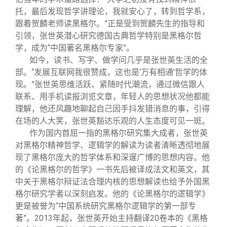
托，最后发现哲学讲理论，我就安心了，转到哲学系，
跟着贺麟老师读黑格尔。”正是受到贺麟先生的指导和
引领，张世英潜心研究德国古典哲学特别是黑格尔哲
学，成为“中国著名黑格尔专家”。
如今，读书、写字、做学问几乎是张世英生活的全
部。“发展互联网我很赞成，这也是‘万有相通’哲学的体
现。”张世英思维活跃、紧随时代潮流，通过微信跟人
联系、用手机读报浏览文章，年轻人的思想状况他都能
理解，他还风趣地聊起自己因手抖发错消息的事，引得
在场的人大笑，张世英豁达乐观的人生态度可见一斑。
作为国内首屈一指的黑格尔研究集大成者，张世英
对黑格尔精神哲学、逻辑学的解读为读者清晰透彻地展
现了黑格尔庞大的哲学体系和深邃广博的思想内容。他
的《论黑格尔的哲学》一书先后被译成法文和英文，其
中关于黑格尔辩证法合理内核的思想解读也给予外国黑
格尔研究学者以深刻启发。他的《论黑格尔的逻辑学》
更是被誉为“中国系统研究黑格尔逻辑学的第一部专
著”。2013年起，张世英开始主持翻译20卷本的《黑格