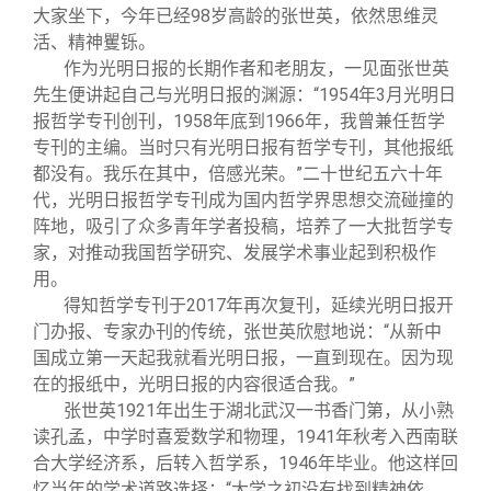
关闭
义工计划
新媒体平台
青春风采
信息化服务
总会简介
大家坐下，今年已经98岁高龄的张世英，依然思维灵
活、精神矍铄。
作为光明日报的长期作者和老朋友，一见面张世英
校友文苑
三创大赛
会长致辞
先生便讲起自己与光明日报的渊源：“1954年3月光明日
报哲学专刊创刊，1958年底到1966年，我曾兼任哲学
校友讲坛
实用信息
总会章程
专刊的主编。当时只有光明日报有哲学专刊，其他报纸
都没有。我乐在其中，倍感光荣。”二十世纪五六十年
代，光明日报哲学专刊成为国内哲学界思想交流碰撞的
校友视界
理事会名单
阵地，吸引了众多青年学者投稿，培养了一大批哲学专
家，对推动我国哲学研究、发展学术事业起到积极作
制度法规
用。
得知哲学专刊于2017年再次复刊，延续光明日报开
门办报、专家办刊的传统，张世英欣慰地说：“从新中
联系我们
国成立第一天起我就看光明日报，一直到现在。因为现
在的报纸中，光明日报的内容很适合我。”
张世英1921年出生于湖北武汉一书香门第，从小熟
读孔孟，中学时喜爱数学和物理，1941年秋考入西南联
合大学经济系，后转入哲学系，1946年毕业。他这样回
忆当年的学术道路选择：“大学之初没有找到精神依