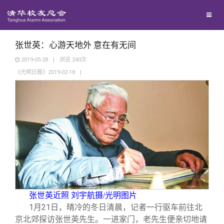
兴趣群体
西南联大校友会
张世英：心游天地外 意在有无间
2019-05-28
|
浏览
240
次
《光明日报》2019-02-18
|
回馈母校
媒体平台
捐赠项目
百年清华
捐赠新闻
《清华校友通讯》
校友服务
捐赠纪事
《水木清华》
清华人物
张世英近照 刘宇航摄/光明图片
校友总会
捐赠方法
我要订阅
清华故事
终身学习
1
月21日，晴冷的冬日清晨，记者一行驱车前往北
京北郊探访张世英先生。一进家门，老先生便亲切地请