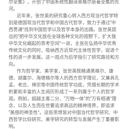
尔全集》，开创了中国系统性翻译黑格尔原著全集的先
河。
近年来，张世英的研究重心转入西方现当代哲学特
别是德国现当代哲学和中国古代哲学，致力于通过“中
西贯通”找到中国哲学以及哲学本身的出路。张世英提
出的“把中华文化放在全球各种文化的视野下，扩大我
中华文化崛起的思考空间”一说，主张在弘扬中华优秀
传统文化的同时，吸纳西方近现代主体性哲学，促进个
性的进一步发展。这一观点为后学指引了研究路径和方
向。
作为哲学家、美学家，张世英既精通黑格尔、康
德、胡塞尔、海德格尔等人的西方哲学理论，又兼具孔
孟、老庄、禅宗等中国传统哲学功底，凭借长期的学术
积累和丰富的人生阅历形成了一系列属于个人的哲学
观。例如，超越主客二分、“万物一体”的“万有相通”理
念，以及人生而在世要追求高远的精神境界，即追求
“美感的神圣性”。这些思想皆对中国当代哲学研究、中
西哲学比较研究、美学研究的转型与发展产生了重要影
响。