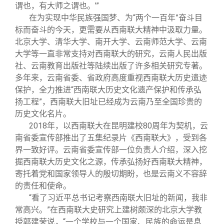
谓也，有大师之谓也。’”
在为实现中华民族强国梦、为“两个一百年”奋斗目
标而奋斗的今天，更需要从西南联大精神中汲取力量。
北京大学、清华大学、南开大学、云南师范大学、云南
大学等一直非常支持对西南联大的研究，云南人民出版
社、云南教育出版社等陆续出版了许多相关研究专著。
多年来，云南省委、省政府高度重视西南联大历史遗迹
保护，全力推进“西南联大历史文化遗产保护和传承弘
扬工程”，西南联大旧址已经成为云南乃至全国珍贵的
历史文化名片。
2018
年，以西南联大在昆明建校80周年为契机，云
南省委宣传部推出了五集纪录片《西南联大》，受到各
界一致好评。云南省委宣传部一位负责人介绍，深入挖
掘西南联大历史文化之源，传承弘扬好西南联大精神，
寄托着党和国家领导人的殷切期盼，也是云南义不容辞
的责任和使命。
“看了习近平总书记考察西南联大旧址的新闻，我非
常高兴。”在西南联大史研究上建树颇深的北京大学教
授郭建荣说，“一个学校与一个国家、民族的命运是息