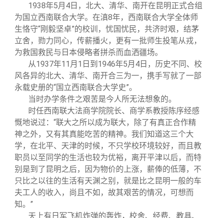
关闭
义工计划
新媒体平台
青春风采
信息化服务
总会简介
1938
年5月4日，北大、清华、南开在昆明正式合组
为国立西南联合大学。在滇8年，西南联合大学全体师
生恪守“刚毅坚卓”的校训，忧国忧民，共济时艰，结茅
校友文苑
三创大赛
会长致辞
立舍，勠力同心，传薪播火，更有一批师生投笔从戎，
为救国救民与日本侵略者拼杀而血洒疆场。
校友讲坛
实用信息
总会章程
从1937年11月1日到1946年5月4日，历史不同、校
风各异的北大、清华、南开合三为一，携手写就了一部
永载史册的“国立西南联合大学史”。
校友视界
理事会名单
当时办学条件之艰苦是今人所无法想象的。
时任西南联大法商学院院长、商学系教授陈序经感
制度法规
慨地说过：“联大之所以成为联大，除了有真正合作精
神之外，又有其真能吃苦的精神。我们知道这三个大
学，在北平、天津的时候，不只学校环境较好，而且教
联系我们
职员以至同学的生活也较为优裕，离开平津以后，而特
别是到了昆明之后，因为物价的上涨，薪俸的低薄，不
只比之以往的生活有天渊之别，就是比之昆明一般的车
夫工人的收入，尚且不如，故其艰苦的情况，可想而
知。”
天上有日军飞机炸弹的轰炸，校舍、经费、教具、