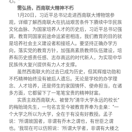
心。”
需弘扬，西南联大精神不朽
1
月20日，习近平总书记走进西南联大博物馆参
观，详细了解西南联大在抗战艰苦条件下赓续中华民族
文化血脉、为国家培养人才的历史后，习近平总书记强
调，教育同国家前途命运紧密相连，我们教育的目的就
是培养社会主义建设者和接班人。要坚持正确办学方
向，落实党的教育方针，加强高素质教师队伍建设，培
养有历史感责任感、志存高远的时代新人，为实现中华
民族伟大复兴提供有力人才支撑。
虽然西南联大的过去已成为历史，但其辉煌功勋和
不朽精神始终没有被后人遗忘。无论是学校的办学理
念、人才培养，还是师生的家国情怀、使命担当，在诸
多方面，它都留下了一笔笔宝贵的精神财富。
实质主政西南联大、被誉为“清华大学永远的校长”
的梅贻琦先生，一句名言至今被教育界奉为圭臬：“一
个大学之所以为大学，全在于有没有好教授。孟子
说：‘所谓故国者，非谓有乔木之谓也，有世臣之谓
也。’我现在可以仿照说：‘所谓大学者，非谓有大楼之