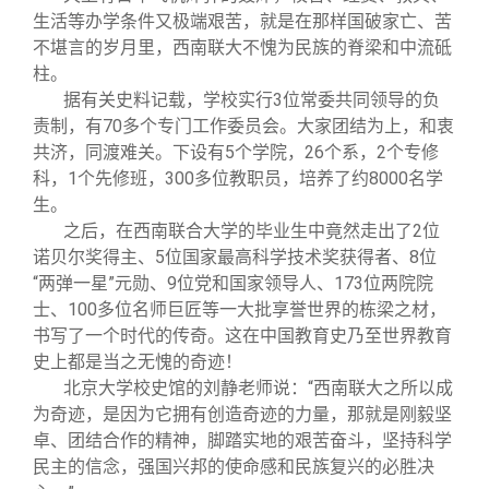
生活等办学条件又极端艰苦，就是在那样国破家亡、苦
不堪言的岁月里，西南联大不愧为民族的脊梁和中流砥
柱。
据有关史料记载，学校实行3位常委共同领导的负
责制，有70多个专门工作委员会。大家团结为上，和衷
共济，同渡难关。下设有5个学院，26个系，2个专修
科，1个先修班，300多位教职员，培养了约8000名学
生。
之后，在西南联合大学的毕业生中竟然走出了2位
诺贝尔奖得主、5位国家最高科学技术奖获得者、8位
“两弹一星”元勋、9位党和国家领导人、173位两院院
士、100多位名师巨匠等一大批享誉世界的栋梁之材，
书写了一个时代的传奇。这在中国教育史乃至世界教育
史上都是当之无愧的奇迹！
北京大学校史馆的刘静老师说：“西南联大之所以成
为奇迹，是因为它拥有创造奇迹的力量，那就是刚毅坚
卓、团结合作的精神，脚踏实地的艰苦奋斗，坚持科学
民主的信念，强国兴邦的使命感和民族复兴的必胜决