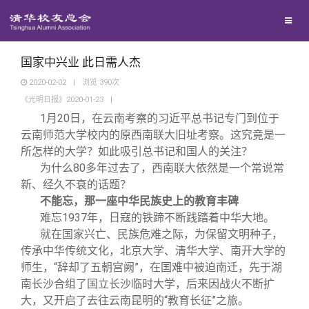
兴趣群体
西南联大校友会
国家中兴业 此日需人杰
2020-02-02
|
浏览
390
次
《光明日报》2020-01-23
|
回馈母校
1
月20日，在云南考察的习近平总书记专门到位于
云南师范大学校内的原西南联大旧址考察。这究竟是一
媒体平台
捐赠项目
所怎样的大学？如此吸引总书记和国人的关注？
为什么80多年过去了，西南联大依然是一个常说常
新、经久不衰的话题？
百年清华
捐赠新闻
《清华校友通讯》
不能忘，那一座中华民族史上的教育丰碑
难忘1937年，日寇的铁蹄不断践踏着中华大地。
校友服务
捐赠纪事
《水木清华》
清华人物
就在国家兴亡、民族危难之际，为保留文明种子，
传承中华传统文化，北京大学、清华大学、南开大学的
师生，“辞却了五朝宫阙”，在国难中被迫南迁，先于湖
校友总会
捐赠方法
我要订阅
清华故事
终身学习
南长沙合组了国立长沙临时大学，后来因战火不断扩
大，又开启了去往云南昆明的“教育长征”之旅。