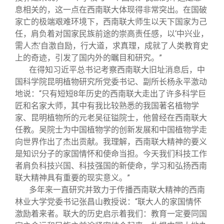
息相关的，这一点在西南联大体现得非常突出。在国破
家亡的极端艰难环境下，西南联大师生以天下国家为己
任，肩负着对国家民族前途的崇高责任感，以‘中兴业，
需人杰’自激自励，行大道，求真理，成就了人类教育史
上的奇迹，引发了国内外的瞩目和研究。”
在得知习近平总书记考察西南联大旧址消息后，中
国科学院昆明植物研究所党委书记、副所长杨永平激动
地说：“只有短短8年历史的西南联大走出了许多科学巨
匠和名家大师，其中有我比较熟悉的我国著名植物学
家、昆明植物所的元老吴征镒院士，他曾经在西南联大
任教。吴院士为中国植物学的创新发展和中国植物学走
向世界作出了杰出贡献。我理解，西南联大精神的要义
是知识分子的家国情怀和使命当担。今天我们科技工作
者肩负科技兴国、科技强国的新使命，学习和弘扬西南
联大精神具有重要的现实意义。”
多年来一直研究并致力于传播西南联大精神的西南
林业大学党委书记张昌山教授说：“联大人的家国情怀
激励着来者。联大的历史启示着我们：教育一定要同国