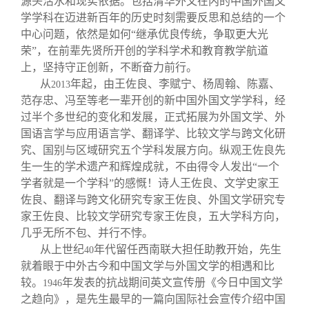
源头活水和现实依据。包括清华外文在内的中国外国文
学学科在迈进新百年的历史时刻需要反思和总结的一个
中心问题，依然是如何“继承优良传统，争取更大光
荣”，在前辈先贤所开创的学科学术和教育教学航道
上，坚持守正创新，不断奋力前行。
从
年起，由王佐良、李赋宁、杨周翰、陈嘉、
2013
范存忠、冯至等老一辈开创的新中国外国文学学科，经
过半个多世纪的变化和发展，正式拓展为外国文学、外
国语言学与应用语言学、翻译学、比较文学与跨文化研
究、国别与区域研究五个学科发展方向。纵观王佐良先
生一生的学术遗产和辉煌成就，不由得令人发出“一个
学者就是一个学科”的感慨！诗人王佐良、文学史家王
佐良、翻译与跨文化研究专家王佐良、外国文学研究专
家王佐良、比较文学研究专家王佐良，五大学科方向，
几乎无所不包、并行不悖。
从上世纪
年代留任西南联大担任助教开始，先生
40
就着眼于中外古今和中国文学与外国文学的相遇和比
较。
年发表的抗战期间英文宣传册《今日中国文学
1946
之趋向》，是先生最早的一篇向国际社会宣传介绍中国