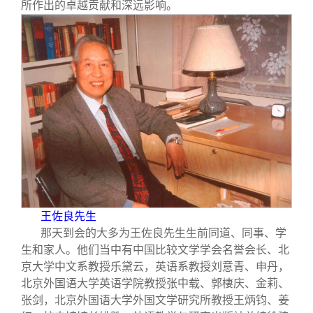
关闭
义工计划
新媒体平台
青春风采
信息化服务
总会简介
所作出的卓越贡献和深远影响。
校友文苑
三创大赛
会长致辞
校友讲坛
实用信息
总会章程
校友视界
理事会名单
制度法规
王佐良先生
联系我们
那天到会的大多为王佐良先生生前同道、同事、学
生和家人。他们当中有中国比较文学学会名誉会长、北
京大学中文系教授乐黛云，英语系教授刘意青、申丹，
北京外国语大学英语学院教授张中载、郭棲庆、金莉、
张剑，北京外国语大学外国文学研究所教授王炳钧、姜