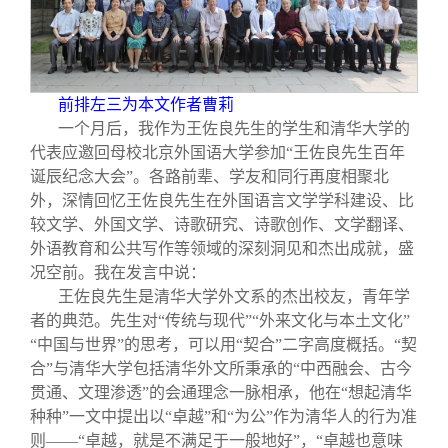
前排左三为本文作者曹莉
一个月后，我作为王佐良先生的学生和清华大学的
代表应邀回母校北京外国语大学参加“王佐良先生百年
诞辰纪念大会”。各路前辈、学友和同行再度相聚北
外，深情回忆王佐良先生在外国语言文学学科建设、比
较文学、外国文学、诗歌研究、诗歌创作、文学翻译、
外语教育和公共写作等领域的深刻洞见和杰出成就，盛
况空前。我在发言中说：
王佐良先生是清华大学外文系的杰出校友，青年学
者的典范。先生对“传统与现代”“外来文化与本土文化”
“中国与世界”的思考，可以用“契合”二字高度概括。“契
合”与清华大学包括清华外文所秉承的“中西融会、古今
贯通、文理渗透”的会通理念一脉相承，他在“想起清华
种种”一文中提出以“卓越”和“为公”作为清华人的行为准
则——“卓越，就是不满足于一般地好”，“卓越也意味