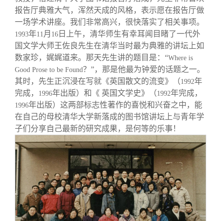
报告厅典雅大气，浑然天成的风格，表示愿在报告厅做
一场学术讲座。我们非常高兴，很快落实了相关事项。
年
月
日上午，清华师生有幸耳闻目睹了一代外
1993
11
16
国文学大师王佐良先生在清华当时最为典雅的讲坛上如
数家珍，娓娓道来。那天先生讲的题目是：“
Where is
？”，那是他最为钟爱的话题之一。
Good Prose to be Found
其时，先生正沉浸在写就《英国散文的流变》（
年
1992
完成，
年出版）和《 英国文学史》（
年完成，
1996
1992
年出版）这两部标志性著作的喜悦和兴奋之中，能
1996
在自己的母校清华大学新落成的图书馆讲坛上与青年学
子们分享自己最新的研究成果，是何等的乐事！