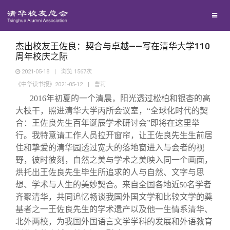
兴趣群体
西南联大校友会
杰出校友王佐良：契合与卓越——写在清华大学110
周年校庆之际
2021-05-18
|
浏览
1567
次
回馈母校
《中华读书报》2021-05-12
|
曹莉
2016
年初夏的一个清晨，阳光透过松柏和银杏的高
媒体平台
捐赠项目
大枝干，照进清华大学丙所会议室，“全球化时代的契
合：王佐良先生百年诞辰学术研讨会”即将在这里举
行。我特意请工作人员拉开窗帘，让王佐良先生生前居
百年清华
捐赠新闻
《清华校友通讯》
住和挚爱的清华园透过宽大的落地窗进入与会者的视
野，彼时彼刻，自然之美与学术之美映入同一个画面，
校友服务
捐赠纪事
《水木清华》
清华人物
烘托出王佐良先生毕生所追求的人与自然、文字与思
想、学术与人生的美妙契合。来自全国各地近
名学者
50
齐聚清华，共同追忆畅谈我国外国文学和比较文学的奠
校友总会
捐赠方法
我要订阅
清华故事
终身学习
基者之一王佐良先生的学术遗产以及他一生情系清华、
北外两校，为我国外国语言文学学科的发展和外语教育