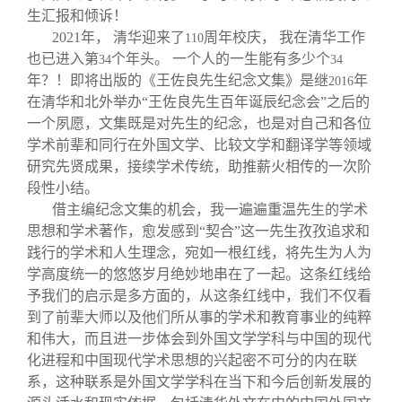
生汇报和倾诉！
2021
年， 清华迎来了
周年校庆， 我在清华工作
110
也已进入第
个年头。 一个人的一生能有多少个
34
34
年？！即将出版的《王佐良先生纪念文集》是继
年
2016
在清华和北外举办“王佐良先生百年诞辰纪念会”之后的
一个夙愿，文集既是对先生的纪念，也是对自己和各位
学术前辈和同行在外国文学、比较文学和翻译学等领域
研究先贤成果，接续学术传统，助推薪火相传的一次阶
段性小结。
借主编纪念文集的机会，我一遍遍重温先生的学术
思想和学术著作，愈发感到“契合”这一先生孜孜追求和
践行的学术和人生理念，宛如一根红线，将先生为人为
学高度统一的悠悠岁月绝妙地串在了一起。这条红线给
予我们的启示是多方面的，从这条红线中，我们不仅看
到了前辈大师以及他们所从事的学术和教育事业的纯粹
和伟大，而且进一步体会到外国文学学科与中国的现代
化进程和中国现代学术思想的兴起密不可分的内在联
系，这种联系是外国文学学科在当下和今后创新发展的