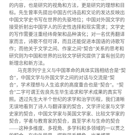
的内容，也是研究的视角和方法，更是研究的理想和目
标。先生曾率先提出中国古代诗品和文论的发达反映出
中国文学史书写在世界的先驱地位；中国对外国文学的
接受折射出中国学人的历史性选择和现实需求；文学史
的写作需要注重经纬骨架和品种演化；对一名优秀翻译
家而言，诗歌不但可译，而且还能促进本国语的诗歌写
作；而他关于文学之间、作家之间“契合”关系的思考和
研究则为中国和世界的比较文学研究提供了富有创见的
新理念和新方法。
马克思列宁主义与中国革命的具体实践相结合是“契
合”，中国文学与外国文学之间的对话与交流是“契
合”，学术理想与人生追求的高度重合也是“契合”。“契
合”二字可谓王佐良先生毕生追求和学术成果的真实写
照。透过先生大半个世纪的求学和治学历程，我们清晰
无误地看到了诗人与翻译家的契合，文学评论家与文学
史家的契合，中国文学家与英国文学家、比较文学家的
契合，学者与教育家的契合，直至学术与生命的契合
——这种多维度、多视角、多学科和多领域的一以贯之