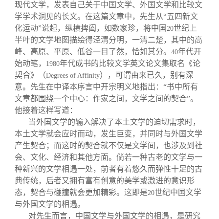
现代文学，发表自己关于中国文学、外国文学和比较文
学学术洞见的长文。在这篇文章中，先生从“五四新文
化运动”说起，纵横捭阖，如数家珍，将中国
世纪上
20
半叶的文学地图描绘得泾渭分明，一清二楚，其中的高
峰、高原、平原、低谷一目了然，恰如其分。
年代开
40
始动笔，
年代成书的比较文学英文论文集取名《论
1980
契合》（
），可谓由来已久，别有深
Degrees of Affinity
意。先生在中译本序言中开宗明义地指出：“书中所有
文章都围绕一个中心：作家之间，文学之间的契合”。
他接着这样写道：
当外国文学的输入解决了本土文学的迫切需求时，
本土文学就会应时而动，发生巨变，并同时与外国文学
产生契合；而这时的契合就不仅是文学间，也涉及到社
会、文化、经济和其他方面。倘若一种古老的文学与一
种新兴的文学相遇一处，前者有着悠久而弹性十足的古
典传统，后者又拥有富有创意的美学或激进的意识形
态，契合与碰撞就会更加精彩。这即是
世纪中国文学
20
与外国文学的相遇。
对先生而言，中国文学与外国文学的相遇，是研究