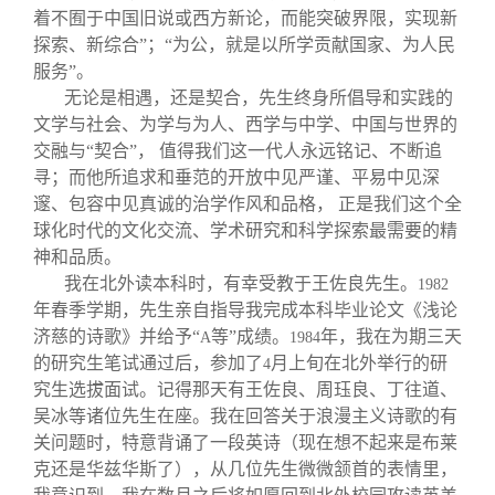
着不囿于中国旧说或西方新论，而能突破界限，实现新
探索、新综合”；“为公，就是以所学贡献国家、为人民
服务”。
无论是相遇，还是契合，先生终身所倡导和实践的
文学与社会、为学与为人、西学与中学、中国与世界的
交融与“契合”， 值得我们这一代人永远铭记、不断追
寻；而他所追求和垂范的开放中见严谨、平易中见深
邃、包容中见真诚的治学作风和品格， 正是我们这个全
球化时代的文化交流、学术研究和科学探索最需要的精
神和品质。
我在北外读本科时，有幸受教于王佐良先生。
1982
年春季学期，先生亲自指导我完成本科毕业论文《浅论
济慈的诗歌》并给予“
等”成绩。
年，我在为期三天
A
1984
的研究生笔试通过后，参加了
月上旬在北外举行的研
4
究生选拔面试。记得那天有王佐良、周珏良、丁往道、
吴冰等诸位先生在座。我在回答关于浪漫主义诗歌的有
关问题时，特意背诵了一段英诗（现在想不起来是布莱
克还是华兹华斯了），从几位先生微微颔首的表情里，