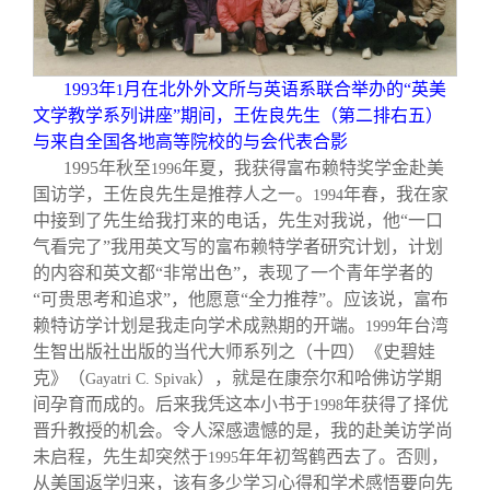
1993
年
月在北外外文所与英语系联合举办的“英美
1
文学教学系列讲座”期间，王佐良先生（第二排右五）
与来自全国各地高等院校的与会代表合影
1995
年秋至
年夏，我获得富布赖特奖学金赴美
1996
国访学，王佐良先生是推荐人之一。
年春，我在家
1994
中接到了先生给我打来的电话，先生对我说，他“一口
气看完了”我用英文写的富布赖特学者研究计划，计划
的内容和英文都“非常出色”，表现了一个青年学者的
“可贵思考和追求”，他愿意“全力推荐”。应该说，富布
赖特访学计划是我走向学术成熟期的开端。
年台湾
1999
生智出版社出版的当代大师系列之（十四）《史碧娃
克》（
），就是在康奈尔和哈佛访学期
Gayatri C. Spivak
间孕育而成的。后来我凭这本小书于
年获得了择优
1998
晋升教授的机会。令人深感遗憾的是，我的赴美访学尚
未启程，先生却突然于
年年初驾鹤西去了。否则，
1995
从美国返学归来，该有多少学习心得和学术感悟要向先