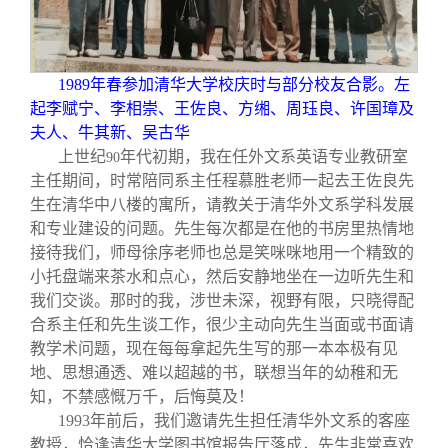
1989
年春参加清华大学校庆时与部分校友合影。左
起李赋宁、李相崇、王佐良、方缃、周珏良、许国璋及
夫人、牛其新、吴古华
上世纪
年代初期，我在任外文系英语专业教研室
90
主任期间，时常陪同系主任程慕胜老师一起去王佐良先
生在清华中八楼的寓所，请教关于清华外文系学科发展
和专业建设的问题。先生每次都是在他的书房里热情地
接待我们，师母徐序老师也总是笑咪咪地用一个精致的
小托盘端来茶水和点心，然后安静地坐在一边听先生和
我们交谈。那时的我，涉世未深，视野有限，只晓得配
合系主任和先生谈工作，很少主动向先生当面或书面请
教学术问题，现在每每拿起先生写的那一本本极有见
地、思想通透、难以超越的书，联想当年的幼稚和无
知，不禁感慨万千，后悔莫及！
1993
年前后，我们邀请先生担任清华外文系的客座
教授，恰逢清华大学图书馆报告厅落成，先生非常喜欢