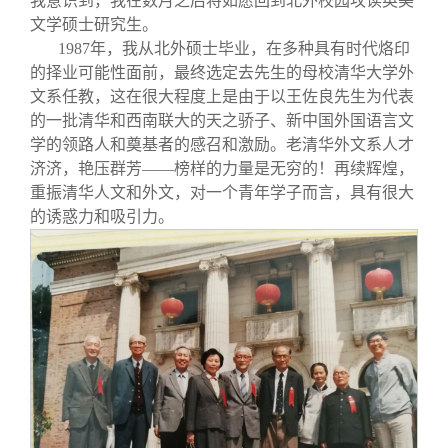
我意识到，我在数月之后将如愿回到北外校园攻读英美
文学硕士研究生。
1987
年，我从北外硕士毕业，在多种具有时代烙印
的择业可能性面前，最终选定去先生的母校清华大学外
文系任教，这在很大程度上是由于以王佐良先生为代表
的一批清华和西南联大的天之骄子、新中国外国语言文
学的领路人和奠基者的感召和激励。老清华外文系人才
济济，艳压群芳——榜样的力量是无穷的！再续辉煌，
重振清华人文和外文，对一个青年学子而言，具有很大
的诱惑力和吸引力。