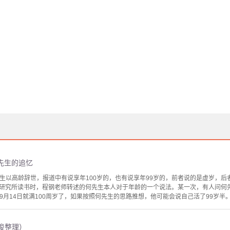
先生的追忆
武先生以高龄辞世，报道中有说享年100岁的，也有说享年99岁的，前者说的是虚岁，
研究所读书时，程钢老师转述的何先生本人对于年龄的一个说法。某一次，有人问何先
今年9月14日就满100周岁了，如果按照何先生的思路推想，他可能会说自己活了99岁半。
纪俊整理）