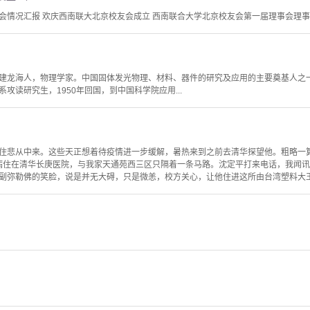
情况汇报 欢庆西南联大北京校友会成立 西南联合大学北京校友会第一届理事会理事名单
），福建龙海人，物理学家。中国固体发光物理、材料、器件的研究及应用的主要奠基人之
攻读研究生，1950年回国，到中国科学院应用...
住悲从中来。这些天正想着待疫情进一步缓解，暑热来到之前去清华探望他。粗略一
他因病住在清华长庚医院，与我家天通苑西三区只隔着一条马路。沈定平打来电话，我闻
副弥勒佛的笑脸，说是并无大碍，只是微恙，校方关心，让他住进这所由台湾塑料大