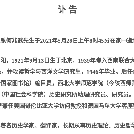
讣
告
史系何兆武先生于
2021
年
5
月
28
日上午
8
时
45
分在家中逝
岳阳，
1921
年
9
月
13
日生于北京，
1939
年考入西南联合
系，并攻读哲学与西洋文学研究生，
1946
年毕业。后任
今国家图书馆）编目员，西北大学师范学院（今陕西师
（中国社会科学院）历史研究所助理研究员、研究员
曾兼任美国哥伦比亚大学访问教授和德国马堡大学客座
代著名历史学家、翻译家，长期从事历史理论、历史哲