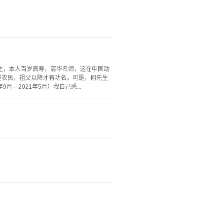
生，本人百岁高寿，清华名师，这在中国动
是农民，祖父以降才有功名。可是，何先生
—2021年5月）我自己感...