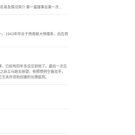
及情况简介 第一届理事会第一次....
一。1943年毕业于西南联大物理系，后在西
算，已经有四年多没见到他了。最后一次见
讯之后立马跑去探望，依照惯例空着双手，
王王永庆资助创建的长庚医院。