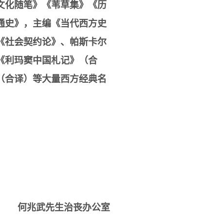
文化随笔》《苇草集》《历
通史》，主编《当代西方史
《社会契约论》、帕斯卡尔
《利玛窦中国札记》（合
（合译）等大量西方经典名
何兆武先生治丧办公室