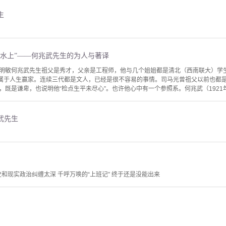
生
在水上”——何兆武先生的为人与著译
明敏何兆武先生祖父是秀才，父亲是工程师，他与几个姐姐都是清北（西南联大）学
说属于人生赢家。连续三代都是文人，已经是很不容易的事情。司马光曾祖父以前也都
既是谦卑，也说明他“检点生平未尽心”。也许他心中有一个参照系。何兆武（1921年9月
武先生
史和现实政治纠缠太深 千呼万唤的“上班记” 终于还是没能出来