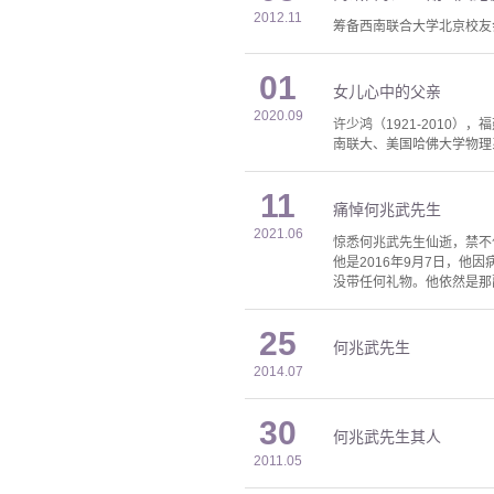
2012.11
筹备西南联合大学北京校友会
01
女儿心中的父亲
2020.09
许少鸿（1921-2010
南联大、美国哈佛大学物理系
11
痛悼何兆武先生
2021.06
惊悉何兆武先生仙逝，禁不
他是2016年9月7日，
没带任何礼物。他依然是那
25
何兆武先生
2014.07
30
何兆武先生其人
2011.05