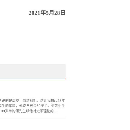
2021
年
5
月
28
日
后者说的是周岁，当然都对。这让我想起28年
生的年龄，他说自己是69岁半。何先生生
99岁半的何先生以他对史学理论的...