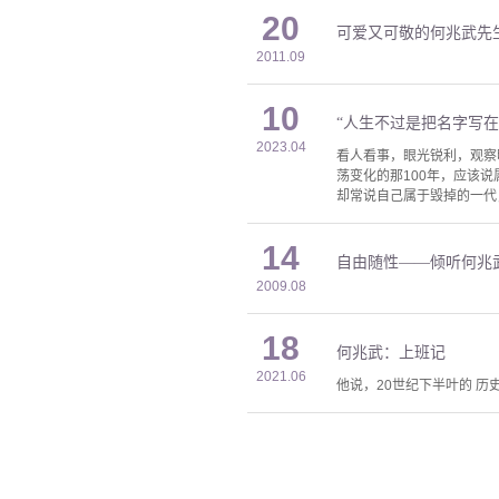
20
可爱又可敬的何兆武先
2011.09
10
“人生不过是把名字写
2023.04
看人看事，眼光锐利，观察
荡变化的那100年，应该
却常说自己属于毁掉的一代，
14
自由随性——倾听何兆
2009.08
18
何兆武：上班记
2021.06
他说，20世纪下半叶的 历