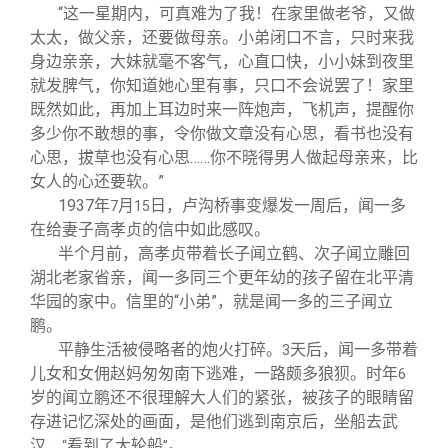
“这一星期内，可真难为了我！在家里做老爷，又做
太太，做父亲，还要做母亲。小弟闭口不言，只时来我
身边亲亲，大妹就毫不客气，心直口快，小小妹到夜里
就发脾气，你知道她心里有事，只口不会说罢了！家里
既然如此，再加上耳边时来一阵炮声，飞机声，提醒你
多少你不敢想的事，令你做文章没有心思，看书也没有
心思，拔草也没有心思……你不晓得男人做起母亲来，比
女人的心还要软。”
1937
年
月
日，卢沟桥事变爆发一周后，闻一多
7
15
在给妻子高孝贞的信中如此感叹。
半个月前，高孝贞带着长子闻立鹤、次子闻立雕回
湖北老家省亲，闻一多同三个更年幼的孩子留在北平清
华园的家中。信里的“小弟”，就是闻一多的三子闻立
鹏。
平静生活被侵略者的炮火打碎。
天后，闻一多带着
3
儿女和女佣赵妈匆匆南下逃难，一路颇多狼狈。时年
6
岁的闻立鹏还不很理解大人们的紧张，被孩子的眼睛留
存进记忆深处的画面，是他们逃到南京后，坐船去武
汉，
看到了大轮船
。
“
”