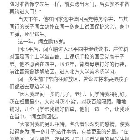
随时准备像李先生一样，前脚跨出大门，后脚就不准备
再跨进大门！
”
当天下午，他在回家途中遭国民党特务杀害，与其
同行的长子闻立鹤扑在闻一多身上试图保护父亲，身中
五弹，死里逃生。
这一年，闻立鹏
岁。
15
回北平后，闻立鹏进入北平四中继续读书，座位斜
对面是两个上学坐吉普、上课玩手枪的国民党高干子
弟。他不愿留在四中，
年，背着母亲打好的行装，
1947
前往晋冀鲁豫解放区，进入北方大学美术系学习。
闻一多生前非常向往解放区，曾说过将来要把孩子
们都送去那边学习。
“因为我是闻一多的儿子，老师、同学待我特别好。
我在班里最小，大家叫我‘小弟’，对我百般照顾。睡地
铺时，几个同学帮我铺好稻草，他们一边一个，让我睡
在当中。”闻立鹏回忆。
“大家对我的另眼相待，包含着很深刻的感情，使我
觉得身为‘闻一多儿子’这件事情，有着更重的分量。”在
解放区，闻立鹏第一次用不同于儿子看父亲的目光注视