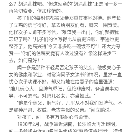
么？胡涂乱抹吧。”但这幼童的“胡涂乱抹”正是闻一多一
再急切索要、倍加珍惜的。
孩子们的每封信都被父亲郑重其事地对待。他夸长
子立鹤的信写得好，拿去给朋友们看，赚来一圈赞美。
他怪次子立雕不多写信，“难道我一出门，你们就把我
忘记了吗？”儿子们的信写得比从前更通顺、字迹也更
整齐了，他高兴得“今天非多吃一碗饭不可”！还大力夸
赞——“你们的信稿究竟有人改过没有？像这样进步下
去，如何是好！”
闻一多是那种不轻易否定孩子的父亲。他极关心子
女的健康和学业，时常询问子女读书的情况，虽然一直
忧心次子功课不好，却又特地在给妻子的信里强调：
“雕儿玩心大，且脾气乖张，但绝非废材，务当遇事劝
导，不可怒骂。对鹏儿名女，亦当如此。”
“他是个慈父，脾气好，几乎从不对我们发脾气。不
是那种严肃、权威，老古董似的父亲。”闻立鹏说。
对孩子，闻一多有万般耐心与柔情。
1938
年
月，战争逼近湖南，长沙临大再迁昆明，
2
闻一多参加由近
名学生组成的
湘黔滇旅行团
，徒步
300
“
”