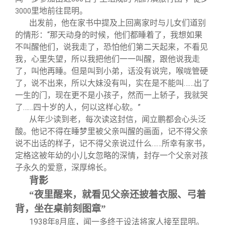
里地前往昆明。
3000
出发前，他在家书中提及上回离家时与儿女们道别
的情形：“那天动身的时候，他们都睡着了，我想如果
不叫醒他们，说我走了，恐怕他们第二天起来，不看见
我，心里失望，所以我把他们一一叫醒，跟他说我走
了，叫他再睡。但是叫到小弟，话没有说完，喉咙管硬
了，说不出来，所以大妹没有叫，实在是不能叫……出了
一生的门，现在更不是小孩子，然而一上轿子，我就哭
了……四十岁的人，何以这样心软。”
从年少读到老，每次读这封信，闻立鹏都会心头泛
酸。他记不得在睡梦里被父亲叫醒的画面，记不得父亲
说不出话的样子，记不得父亲说过什么……所幸有家书，
定格这被年幼的小儿女忽略的深情，封存一个父亲对孩
子永久的爱意，深厚绵长。
背影
“夜里醒来，就看见父亲还披着衣服、弓着
背，坐在桌前刻图章”
1938
年
月底，闻一多终于设法将家人接至昆明。
8