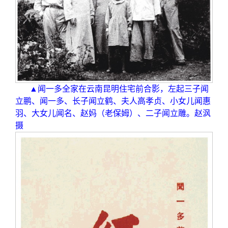
关闭
义工计划
新媒体平台
青春风采
信息化服务
总会简介
校友文苑
三创大赛
会长致辞
校友讲坛
实用信息
总会章程
▲闻一多全家在云南昆明住宅前合影，左起三子闻
校友视界
理事会名单
立鹏、闻一多、长子闻立鹤、夫人高孝贞、小女儿闻惠
羽、大女儿闻名、赵妈（老保姆）、二子闻立雕。赵沨
摄
制度法规
联系我们