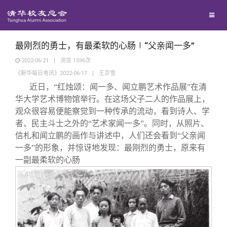
兴趣群体
西南联大校友会
最刚烈的勇士，有最柔软的心肠∣“父亲闻一多”
2022-06-21
|
浏览
1596
次
《新华每日电讯》2022-06-17
|
王京雪
回馈母校
近日，“红烛颂：闻一多、闻立鹏艺术作品展”在清
华大学艺术博物馆举行。在这场父子二人的作品展上，
媒体平台
捐赠项目
观众很容易便能察觉到一种传承的流动，看到诗人、学
者、民主斗士之外的“艺术家闻一多”。同时，从照片、
信札和闻立鹏的画作与讲述中，人们还会看到“父亲闻
百年清华
捐赠新闻
《清华校友通讯》
一多”的形象，并惊讶地发现：最刚烈的勇士，原来有
一副最柔软的心肠
校友服务
捐赠纪事
《水木清华》
清华人物
校友总会
捐赠方法
我要订阅
清华故事
终身学习