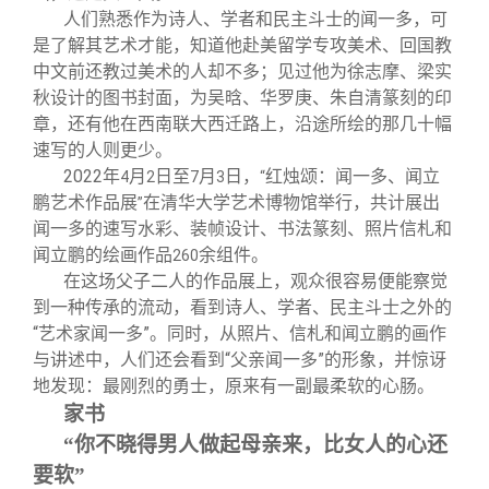
人们熟悉作为诗人、学者和民主斗士的闻一多，可
是了解其艺术才能，知道他赴美留学专攻美术、回国教
中文前还教过美术的人却不多；见过他为徐志摩、梁实
秋设计的图书封面，为吴晗、华罗庚、朱自清篆刻的印
章，还有他在西南联大西迁路上，沿途所绘的那几十幅
速写的人则更少。
2022
年
月
日至
月
日，
红烛颂：闻一多、闻立
4
2
7
3
“
鹏艺术作品展
在清华大学艺术博物馆举行，共计展出
”
闻一多的速写水彩、装帧设计、书法篆刻、照片信札和
闻立鹏的绘画作品
余组件。
260
在这场父子二人的作品展上，观众很容易便能察觉
到一种传承的流动，看到诗人、学者、民主斗士之外的
“艺术家闻一多”。同时，从照片、信札和闻立鹏的画作
与讲述中，人们还会看到“父亲闻一多”的形象，并惊讶
地发现：最刚烈的勇士，原来有一副最柔软的心肠。
家书
“你不晓得男人做起母亲来，比女人的心还
要软”