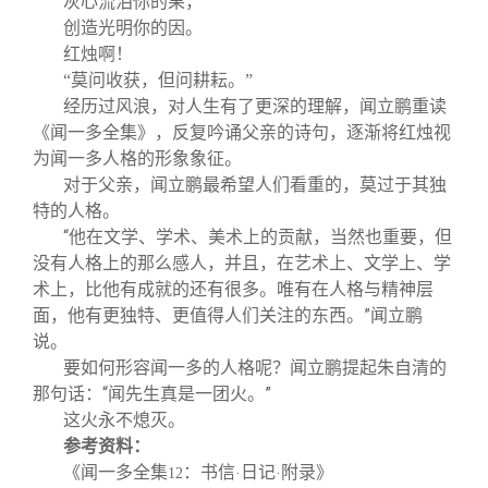
灰心流泪你的果，
创造光明你的因。
红烛啊！
“莫问收获，但问耕耘。”
经历过风浪，对人生有了更深的理解，闻立鹏重读
《闻一多全集》，反复吟诵父亲的诗句，逐渐将红烛视
为闻一多人格的形象象征。
对于父亲，闻立鹏最希望人们看重的，莫过于其独
特的人格。
“他在文学、学术、美术上的贡献，当然也重要，但
没有人格上的那么感人，并且，在艺术上、文学上、学
术上，比他有成就的还有很多。唯有在人格与精神层
面，他有更独特、更值得人们关注的东西。”闻立鹏
说。
要如何形容闻一多的人格呢？闻立鹏提起朱自清的
那句话：“闻先生真是一团火。”
这火永不熄灭。
参考资料：
《闻一多全集
：书信
日记
附录》
12
·
·