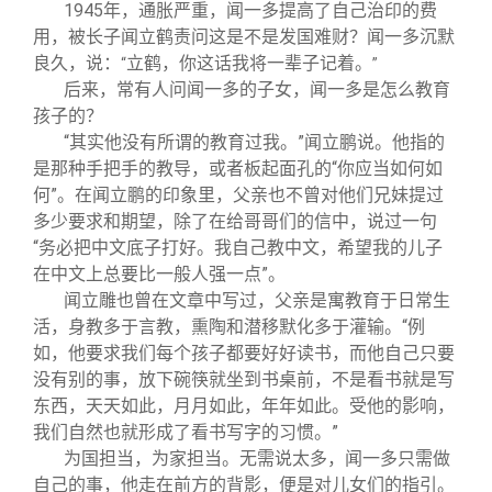
1945
年，通胀严重，闻一多提高了自己治印的费
用，被长子闻立鹤责问这是不是发国难财？闻一多沉默
良久，说：
立鹤，你这话我将一辈子记着。
“
”
后来，常有人问闻一多的子女，闻一多是怎么教育
孩子的？
“其实他没有所谓的教育过我。”闻立鹏说。他指的
是那种手把手的教导，或者板起面孔的“你应当如何如
何”。在闻立鹏的印象里，父亲也不曾对他们兄妹提过
多少要求和期望，除了在给哥哥们的信中，说过一句
“务必把中文底子打好。我自己教中文，希望我的儿子
在中文上总要比一般人强一点”。
闻立雕也曾在文章中写过，父亲是寓教育于日常生
活，身教多于言教，熏陶和潜移默化多于灌输。“例
如，他要求我们每个孩子都要好好读书，而他自己只要
没有别的事，放下碗筷就坐到书桌前，不是看书就是写
东西，天天如此，月月如此，年年如此。受他的影响，
我们自然也就形成了看书写字的习惯。”
为国担当，为家担当。无需说太多，闻一多只需做
自己的事，他走在前方的背影，便是对儿女们的指引。