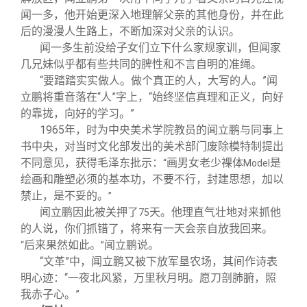
闻一多，他开始更深入地理解父亲的其他身份，并在此
后的漫漫人生路上，不断加深对父亲的认识。
闻一多生前没给子女们立下什么家规家训，但闻家
几兄妹似乎都有些共同的脾性和不言自明的准绳。
“要踏踏实实做人。做个真正的人，大写的人。”闻
立鹏将重音落在“人”字上，“始终坚信真理和正义，向好
的靠拢，向好的学习。”
1965
年，时为中央美术学院教员的闻立鹏与同事上
书中央，对当时文化部发出的美术部门废除模特制提出
不同意见，获得毛泽东批示：
画男女老少裸体
是
“
Model
绘画和雕塑必须的基本功，不要不行，封建思想，加以
禁止，是不妥的。
”
闻立鹏因此被关押了
天。他理直气壮地对来抓他
75
的人说，你们抓错了，将来有一天会亲自放我回来。
后来果然如此。
闻立鹏说。
“
”
“文革”中，闻立鹏又被下放军垦农场，其间作诗表
明心迹：“一夜北风紧，万里秋月明。愿刀剖肺腑，照
我赤子心。”