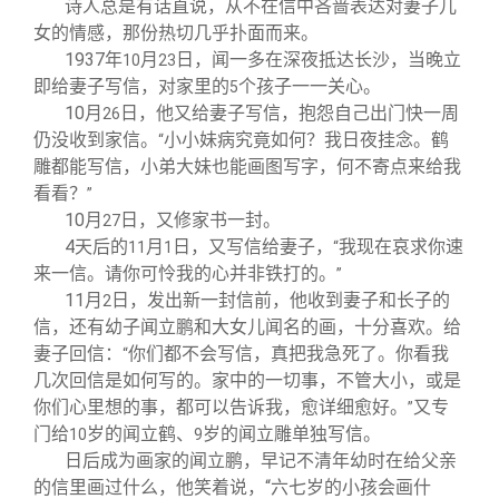
诗人总是有话直说，从不在信中吝啬表达对妻子儿
女的情感，那份热切几乎扑面而来。
1937
年
月
日，闻一多在深夜抵达长沙，当晚立
10
23
即给妻子写信，对家里的
个孩子一一关心。
5
10
月
日，他又给妻子写信，抱怨自己出门快一周
26
仍没收到家信。
小小妹病究竟如何？我日夜挂念。鹤
“
雕都能写信，小弟大妹也能画图写字，何不寄点来给我
看看？
”
10
月
日，又修家书一封。
27
4
天后的
月
日，又写信给妻子，
我现在哀求你速
11
1
“
来一信。请你可怜我的心并非铁打的。
”
11
月
日，发出新一封信前，他收到妻子和长子的
2
信，还有幼子闻立鹏和大女儿闻名的画，十分喜欢。给
妻子回信：
你们都不会写信，真把我急死了。你看我
“
几次回信是如何写的。家中的一切事，不管大小，或是
你们心里想的事，都可以告诉我，愈详细愈好。
又专
”
门给
岁的闻立鹤、
岁的闻立雕单独写信。
10
9
日后成为画家的闻立鹏，早记不清年幼时在给父亲
的信里画过什么，他笑着说，“六七岁的小孩会画什