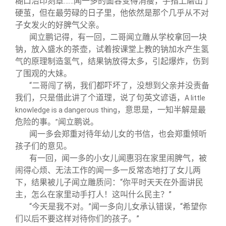
糊口治印刻章……闻一多的面容变得消瘦，手指上磨出了
硬茧，但在最劳碌的日子里，他依然是那个几乎从不对
子女发火的好脾气父亲。
闻立鹏记得，有一回，二哥闻立雕从学校拿回一块
钠，放入盛水的茶壶，试着按课堂上教的钠加水产生氢
气的原理制造氢气，结果钠放得太多，引起爆炸，伤到
了围观的大妹。
“二哥闯了祸，我们都吓坏了，没想到父亲并没责备
我们，只是借此讲了个道理，说了句英文谚语，
A little
，意思是，一知半解是最
knowledge is a dangerous thing
危险的事。
闻立鹏说。
”
闻一多会郑重对待年幼儿女的书信，也会郑重倾听
孩子们的意见。
有一回，闻一多的小女儿闻惠羽在家里闹脾气，被
闹得心烦、无法工作的闻一多一反常态地打了女儿两
下，结果被儿子闻立雕质问：“你平时天天在外面讲民
主，怎么在家里动手打人！这叫什么民主？”
“今天是我不对。”闻一多向儿女承认错误，“希望你
们以后不要这样对待你们的孩子。”