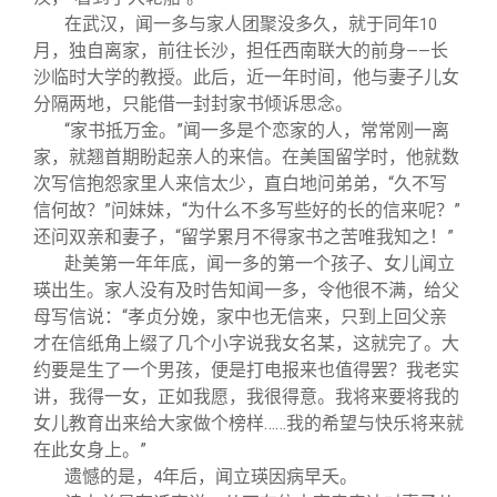
在武汉，闻一多与家人团聚没多久，就于同年
10
月，独自离家，前往长沙，担任西南联大的前身
长
——
沙临时大学的教授。此后，近一年时间，他与妻子儿女
分隔两地，只能借一封封家书倾诉思念。
“家书抵万金。”闻一多是个恋家的人，常常刚一离
家，就翘首期盼起亲人的来信。在美国留学时，他就数
次写信抱怨家里人来信太少，直白地问弟弟，“久不写
信何故？”问妹妹，“为什么不多写些好的长的信来呢？”
还问双亲和妻子，“留学累月不得家书之苦唯我知之！”
赴美第一年年底，闻一多的第一个孩子、女儿闻立
瑛出生。家人没有及时告知闻一多，令他很不满，给父
母写信说：“孝贞分娩，家中也无信来，只到上回父亲
才在信纸角上缀了几个小字说我女名某，这就完了。大
约要是生了一个男孩，便是打电报来也值得罢？我老实
讲，我得一女，正如我愿，我很得意。我将来要将我的
女儿教育出来给大家做个榜样……我的希望与快乐将来就
在此女身上。”
遗憾的是，
年后，闻立瑛因病早夭。
4