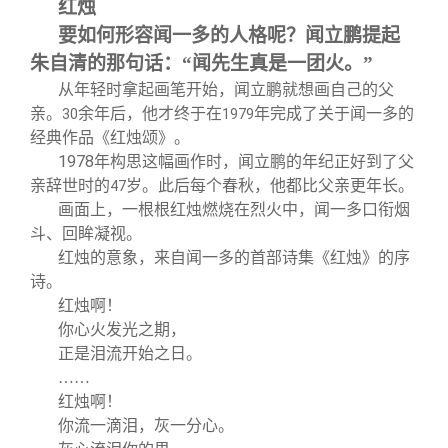
红烛
要如何形容闻一多的人格呢？闻立鹏提起
朱自清的那句话：“闻先生真是一团火。”
从年轻时拿起画笔开始，闻立鹏就想画自己的父
亲。
余年后，他才终于在
年完成了关于闻一多的
30
1979
经典作品《红烛颂》。
1978
年构思这幅画作时，闻立鹏的年纪正好到了父
亲辞世时的
岁。此后每个春秋，他都比父亲更年长。
47
画面上，一根根红烛燃烧在烈火中，闻一多口衔烟
斗、回眸凝视。
红烛的意象，来自闻一多的首部诗集《红烛》的序
诗。
红烛啊！
你心火发光之期，
正是泪流开始之日。
……
红烛啊！
你流一滴泪，灰一分心。