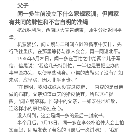
父子
闻一多生前没立下什么家规家训，但闻家
有共同的脾性和不言自明的准绳
抗战胜利后，西南联大宣告结束，师生分批返回平
津。
机票紧张，闻立鹏与二哥闻立雕遵循家中安排，先
行飞往重庆，在那里等待与家人会合，再一同返北平。
1946
年
月
日，闻一多在百忙之中给两个儿子写
6
29
信，信尾说：
我这几天特别忙，一半也是要把应办的
“
事早些办完，以便早些动身。小弟的皮鞋买了没有？如
未买，应早买，因为北平更贵。
”
“在昆明，我和妹妹从没穿过皮鞋，一直穿的是母亲
做的布鞋，父亲知道重庆的猪皮便宜，所以这样提
醒。”闻立鹏解释。忙碌中的父亲，一如既往地细致，
连这样小的事也牵挂在心。
没人料到，这会是闻一多的最后一封家书。
半个月后，
月
日，闻一多在李公朴追悼大会上拍
7
15
案而起，即席发表了著名的《最后一次讲演》，
我们
“