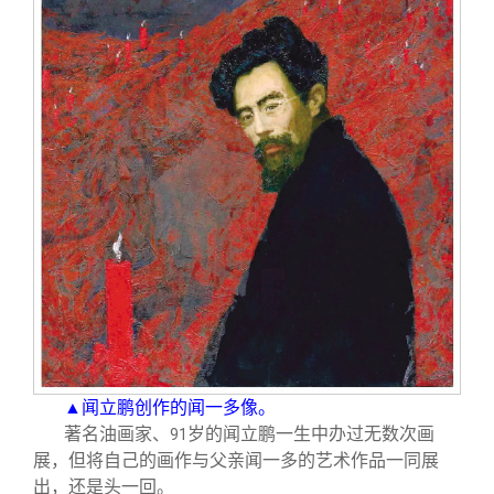
▲闻立鹏创作的闻一多像。
著名油画家、
岁的闻立鹏一生中办过无数次画
91
展，但将自己的画作与父亲闻一多的艺术作品一同展
出，还是头一回。