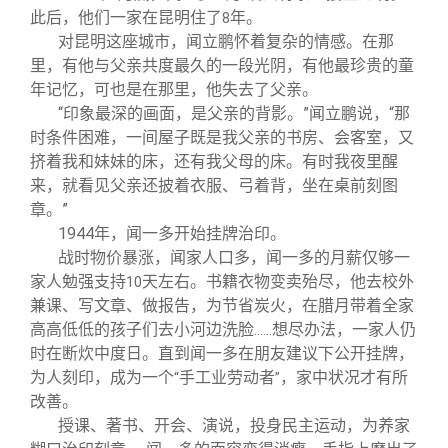
此后，他们一家在昆明住了
年。
8
对昆明这座城市，闻立鹏怀着复杂的情感。在那
里，有他与父亲共度最久的一段光阴，有他最珍贵的童
年记忆，可也是在那里，他失去了父亲。
“印象最深的画面，是父亲的背影。”闻立鹏说，“那
时条件困难，一间屋子既是我父亲的书房、会客室，又
挤着我和妹妹的床，还有我父母的床。有时我夜里醒
来，就看见父亲还披着衣服、弓着背，坐在桌前刻图
章。”
1944
年，闻一多开始挂牌治印。
战时物价暴涨，闻家人口多，闻一多的月薪仅够一
家人勉强支持
天左右。书籍衣物变卖殆尽，他去校外
10
兼课、写文章、做报告，为节省炭火，在腊月带着全家
高高低低的孩子们去小河边洗脸
想尽办法，一家人仍
……
时在断炊中度日。直到闻一多在朋友建议下公开挂牌，
为人刻印，成为一个
手工业劳动者
，家中状况才有所
“
”
改善。
授课、著书、开会、演说，投身民主运动，为养家