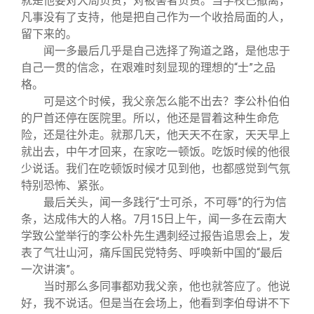
就是他要对大局负责，对被害者负责。当学校已撤离，
凡事没有了支持，他是把自己作为一个收拾局面的人，
留下来的。
闻一多最后几乎是自己选择了殉道之路，是他忠于
自己一贯的信念，在艰难时刻显现的理想的“士”之品
格。
可是这个时候，我父亲怎么能不出去？李公朴伯伯
的尸首还停在医院里。所以，他还是冒着这种生命危
险，还是往外走。就那几天，他天天不在家，天天早上
就出去，中午才回来，在家吃一顿饭。吃饭时候的他很
少说话。我们在吃顿饭时候才见到他，也都感觉到气氛
特别恐怖、紧张。
最后关头，闻一多践行“士可杀，不可辱”的行为信
条，达成伟大的人格。
7
月
15
日上午，闻一多在云南大
学致公堂举行的李公朴先生遇刺经过报告追思会上，发
表了气壮山河，痛斥国民党特务、呼唤新中国的
“
最后
一次讲演
”
。
当时那么多同事都劝我父亲，他也就答应了。他说
好，我不说话。但是当在会场上，他看到李伯母讲不下