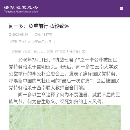
兴趣群体
西南联大校友会
闻一多：负重前行 弘毅致远
2022-08-19
|
浏览
1137
次
《光明日报》2022年08月19日
|
回馈母校
张曼菱（作家、制片人，著有《西南联大行思录》等）
1946
年
7
月
11
日，
“
抗战七君子
”
之一李公朴被国民
媒体平台
捐赠项目
党特务暗杀于昆明街头。
4
天后，闻一多在云南大学致
公堂举行的李公朴追思会上，发表了痛斥国民党特务、
百年清华
捐赠新闻
《清华校友通讯》
呼唤新中国的气壮山河的
“
最后一次讲演
”
；会后被国民
党特务暗杀于西南联大教师宿舍门前。
闻一多以生命诠释了何为不畏强暴、威武不屈的民
校友服务
捐赠纪事
《水木清华》
清华人物
族气节，何为舍生取义、视死如归的士人风骨。
校友总会
捐赠方法
我要订阅
清华故事
终身学习