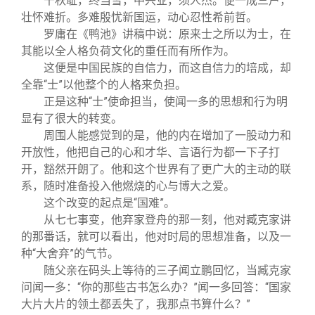
千秋耻，终当雪，中兴业，须人杰。便一成三户，
壮怀难折。多难殷忧新国运，动心忍性希前哲。
罗庸在《鸭池》讲稿中说：原来士之所以为士，在
其能以全人格负荷文化的重任而有所作为。
这便是中国民族的自信力，而这自信力的培成，却
全靠“士”以他整个的人格来负担。
正是这种“士”使命担当，使闻一多的思想和行为明
显有了很大的转变。
周围人能感觉到的是，他的内在增加了一股动力和
开放性，他把自己的心和才华、言语行为都一下子打
开，豁然开朗了。他和这个世界有了更广大的主动的联
系，随时准备投入他燃烧的心与博大之爱。
这个改变的起点是“国难”。
从七七事变，他弃家登舟的那一刻，他对臧克家讲
的那番话，就可以看出，他对时局的思想准备，以及一
种“大舍弃”的气节。
随父亲在码头上等待的三子闻立鹏回忆，当臧克家
问闻一多：“你的那些古书怎么办？”闻一多回答：“国家
大片大片的领土都丢失了，我那点书算什么？”