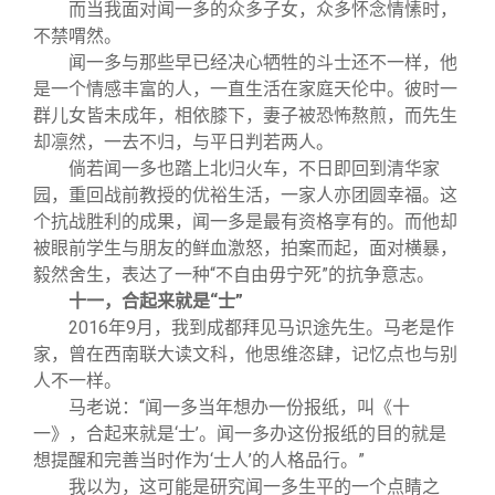
而当我面对闻一多的众多子女，众多怀念情愫时，
不禁喟然。
闻一多与那些早已经决心牺牲的斗士还不一样，他
是一个情感丰富的人，一直生活在家庭天伦中。彼时一
群儿女皆未成年，相依膝下，妻子被恐怖熬煎，而先生
却凛然，一去不归，与平日判若两人。
倘若闻一多也踏上北归火车，不日即回到清华家
园，重回战前教授的优裕生活，一家人亦团圆幸福。这
个抗战胜利的成果，闻一多是最有资格享有的。而他却
被眼前学生与朋友的鲜血激怒，拍案而起，面对横暴，
毅然舍生，表达了一种“不自由毋宁死”的抗争意志。
十一，合起来就是“士”
2016
年
9
月，我到成都拜见马识途先生。马老是作
家，曾在西南联大读文科，他思维恣肆，记忆点也与别
人不一样。
马老说：“闻一多当年想办一份报纸，叫《十
一》，合起来就是‘士’。闻一多办这份报纸的目的就是
想提醒和完善当时作为‘士人’的人格品行。”
我以为，这可能是研究闻一多生平的一个点睛之