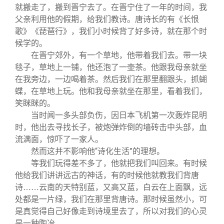
就搬走了，搬到晋宁去了。在晋宁住了一年的时间，我
父亲利用他的假期，给我们教诗。唐诗长的有《长恨
歌》《琵琶行》，我们小时候背了好多诗，就在那个时
候学的。
在晋宁郊外，有一个草地，他带着我们去。带一块
毯子，草地上一铺，他还泡了一壶茶。他跟我母亲就坐
在我旁边，一边喝着茶。然后我们在那里翻跟头，抓蝴
蝶，在草地上玩。他和我母亲就坐在那里，看着我们，
笑眯眯的。
当时闻一多头部负伤，因日本飞机第一次轰炸昆明
时，他出去寻找长子，被炮弹炸倒的墙砖击中头部，血
流满面，惊吓了一家人。
然而这并不影响他“诗化生活”的理想。
等我们玩得差不多了，他就把我们叫回来。有时候
他给我们讲讲远古的神话，有的时候他就教我们背唐
诗……云南的天特别蓝，又高又蓝，白云在上面飘，远
处都是一片绿，我们在那里背唐诗。那时候虽然小，可
是真觉得自己好像走到诗境里去了，所以对我们的心灵
是一种陶冶。