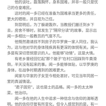
他的谈吐，磊落胸怀，身系国难，并非一般只是忧
己的仓皇难民。
这时的闻一多已经在准备为国难承当更多的责任，
更大的牺牲，并且视为己任。
到昆明后，为了躲避轰炸，当教授们搬迁到乡下
去，房舍不够时，就发生了“隔帘分读”的故事，显示出
闻一多相比一般教员的气度不凡。
他慨然邀请找不到房子的华罗庚一家人同住，我认
为，这与他对华的身体残疾具有更深的体悯有关。闻一
多是有深切悲悯意识的人。他能够“动情”，这是大情。
有老乡曾经回忆起“那个跛子”在村口因踩到牛粪滑
倒，半天没有起来的事。闻一多能够体贴，以华罗庚的
身体，在战争时期遇到的困难更大。
闻家与华家的子女至今相处甚好，可见当年同居一
室的真诚情谊。
“君子固穷”，这也是士的品格。闻一多的太太种
菜，他治印。
闻一多在他的人生中追求一种信念与信仰的清晰透
明。他的信仰尽管有所变化，但令人感觉到的是，有一