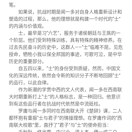
笔。
如果说，抗战时期是闻一多对自身人格重新设计和
塑造的过程，那么，他的理想就是构建一个时代的“士”
的内涵与价值观。
士，最早是习“六艺”，服务于诸侯朝廷与王族的一
个阶层。他们受到特殊训练，具有特殊的精神修养。在
过去先民奋斗的历史中，这群人——“士”临难不屈，见危
授命，牺牲小我以保全邦国的事迹，可歌可泣，是中华
历史的重要部分。
自五四以来，“士”的身份受到质疑，然而，中国文
化的深远传统，依然会令新的知识分子不断地回顾“士”
的品行，以此自律。
作为新潮的学贯中西的文人代表，闻一多在西南联
大时期重新打上“士”的人格标志，是一种回归。他意识
到有这些品行者在抗战时代依然是中流砥柱。
罗庸与闻一多同时在西南联大开《楚辞》课，二人
都怀抱有重振“士与君子”的情操理想。在罗庸作词的“西
南联大校歌”里，直抒了“君子”与“士”的使命担当：