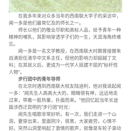
在我多年来对众多当年的西南联大学子的采访中，
闻一多是他们最常忆及的师长之一。
师长以他们的敬业尽职和高标人品，给予青年一种
精神的哺乳，其影响穿透学子们的一生，天涯海角终难
忘。
闻一多是一名文学教授，在西南联大时期曾接替朱
自清担任清华中文系主任，但他的影响力却超越了文
科；在其就义后，更成为一代学人挺拔不屈的“标杆性
人物”。
步行团中的青年导师
在北京时遇到西南联大校友陆迪利，他对我说起闻
一多：“闻先生人高高大大的，眼睛很有神，远远地走
过来，带着一股热量，扑面而来。”他回忆起当年长途
跋涉西迁昆明的“步行团”时光：
闻先生唱歌非常好听。有一次，我们走进一个山
洞，要穿出来，里面阴冷，很黑，大家疲劳，心情不
好。突然山洞里响起了激情的歌声，就像是车轮子滚动