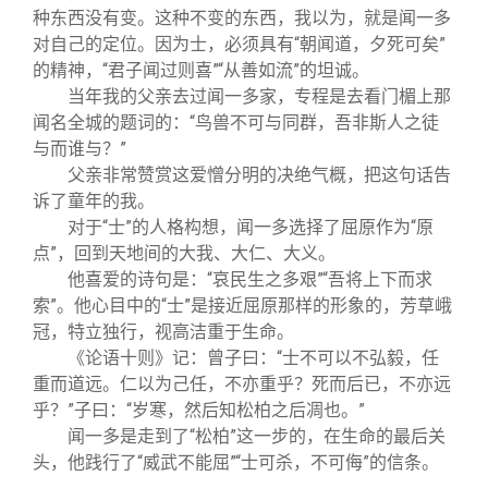
种东西没有变。这种不变的东西，我以为，就是闻一多
对自己的定位。因为士，必须具有“朝闻道，夕死可矣”
的精神，“君子闻过则喜”“从善如流”的坦诚。
当年我的父亲去过闻一多家，专程是去看门楣上那
闻名全城的题词的：“鸟兽不可与同群，吾非斯人之徒
与而谁与？”
父亲非常赞赏这爱憎分明的决绝气概，把这句话告
诉了童年的我。
对于“士”的人格构想，闻一多选择了屈原作为“原
点”，回到天地间的大我、大仁、大义。
他喜爱的诗句是：“哀民生之多艰”“吾将上下而求
索”。他心目中的“士”是接近屈原那样的形象的，芳草峨
冠，特立独行，视高洁重于生命。
《论语十则》记：曾子曰：“士不可以不弘毅，任
重而道远。仁以为己任，不亦重乎？死而后已，不亦远
乎？”子曰：“岁寒，然后知松柏之后凋也。”
闻一多是走到了“松柏”这一步的，在生命的最后关
头，他践行了“威武不能屈”“士可杀，不可侮”的信条。