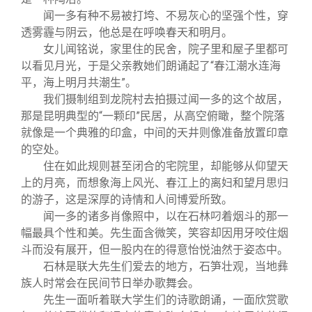
闻一多有种不易被打垮、不易灰心的坚强个性，穿
透雾霾与阴云，他总是在呼唤春天和明月。
女儿闻铭说，家里住的民舍，院子里和屋子里都可
以看见月光，于是父亲教她们朗诵起了“春江潮水连海
平，海上明月共潮生”。
我们摄制组到龙院村去拍摄过闻一多的这个故居，
那是昆明典型的“一颗印”民居，从高空俯瞰，整个院落
就像是一个典雅的印盒，中间的天井则像准备放置印章
的空处。
住在如此规则甚至闭合的宅院里，却能够从仰望天
上的月亮，而想象海上风光、春江上的离妇和望月思归
的游子，这是深厚的诗情和人间博爱所致。
闻一多的诸多肖像照中，以在石林叼着烟斗的那一
幅最具个性和美。先生面含微笑，笑容却因用牙咬住烟
斗而没有展开，但一股内在的得意怡悦油然于姿态中。
石林是联大先生们爱去的地方，石笋壮观，当地彝
族人时常会在民间节日举办歌舞会。
先生一面听着联大学生们的诗歌朗诵，一面欣赏歌