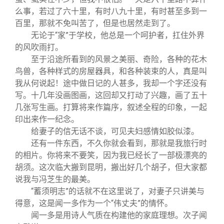
么事，若过了六十里，有时八九十里，有时甚至多到一
百里，那就不免叫苦了，但是也居然走到了。
无论于“家”于学校，他总是一个呵护者，扛住外界
的风吹雨打。
至于沿途所看到的风景之美丽、奇险，各种的花木
鸟兽，各种样式的房屋器具，和各种装束的人，真是叫
我从何说起！途中做日记的人甚多，我却一个字还没有
写。十几年没画图画，这回却又打动了兴趣，画了五十
几张写生画。打算将来作篇序，叙述全程的印象，一起
印出来作一纪念。
给妻子的信无话不谈，可见夫妇感情如胶似漆。
还有一件东西，不久你就会看到，那就是我旅行时
的相片。你将来不要笑，因为我已经长了一部极漂亮的
胡须。这次临大搬到昆明，搬出好几个胡子，但大家都
说我与冯芝生的最美。
“蓄须明志”的话就不在这里说了，对妻子只讲美与
得意，这是闻一多作为一个“伟丈夫”的情怀。
闻一多是用诗人气质在构建他的家庭理想。次子闻