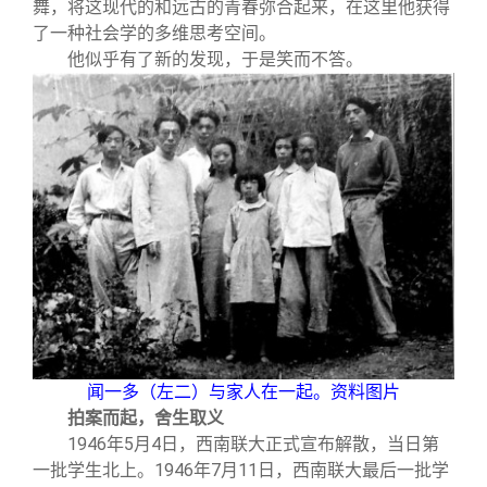
舞，将这现代的和远古的青春弥合起来，在这里他获得
了一种社会学的多维思考空间。
他似乎有了新的发现，于是笑而不答。
闻一多（左二）与家人在一起。资料图片
拍案而起，舍生取义
1946
年
5
月
4
日，西南联大正式宣布解散，当日第
一批学生北上。
1946
年
7
月
11
日，西南联大最后一批学