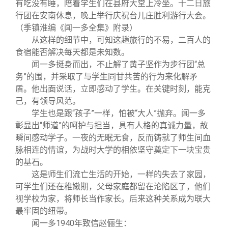
有吃没有睡，陪着学生们在县府大堂上冷坐。十二日旅
行团在安南休息，晚上举行庆祝台儿庄胜利游行大会。
（季镇淮编《闻一多全集》附录）
从这样的细节中，可知这趟旅行的不易，二百人的
食宿能否解决每天都是未知数。
闻一多挺身而出，不止解了黄子坚作为步行团“总
务”的围，并采取了与学生同甘共苦的行为来化解矛
盾。他出面说话，立即感动了学生。在关键时刻，能克
己，有领导风范。
学生也是跟“孩子”一样，怕被“大人”抛弃。闻一多
彰显出“师道”的呵护与担当，具有人格的真诚力量，故
瞬间感动学子。一夜的无眠无食，反而铸就了师生间血
脉相连的情谊，为战时大学的相依坚守奠定下一块宝贵
的基石。
这是师生们流亡生活的开始，一样的失去了家园，
可学生们还在稚嫩期，父母家庭都留在沦陷区了，他们
视学校为家，将师长当作家长。后来这种关系成为联大
最牢固的纽带。
闻一多
1940
年致信赵俪生：