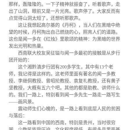
那样，轰隆隆的。一下子精神就振奋了，听着歌声，走
出了山洞，眼前又是一片光亮。歌声停了。大家反而有
点觉得山洞太短了，还想听那歌声。
这让我想起高尔基的《丹柯》，当人们在黑暗中绝
望的时候，丹柯掏出自己燃烧的心，照亮人们的道路。
这也是闻一多在《红烛》里歌颂的精神：为黑暗的世界
发出光明和热量。
西南联大校友吴征镒与闻一多最初的接触是从步行
团开始的：
这个湘黔滇步行团有
200
多学生，其中有
13
个老
师，我记得是这样的。这老师里面有著名的闻一多教
授、李继侗教授、曾昭抡教授、袁复礼教授，还有黄子
坚教授，大概有五六个吧。其他的都是助教、讲师什么
的。我们一路上，特别看到闻一多先生一路走一路写生
——
画风景。
震动师生们心魄的，是一路上看到底层人民的贫困
与落后：
这一路看到中国的西南，特别是贵州，当时很穷
困，少数民族受压迫，文化程度很低。有很多县里面基