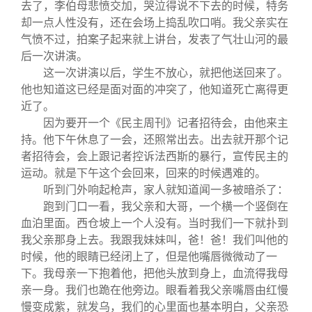
去了，李伯母悲愤交加，哭泣得说不下去的时候，特务
却一点人性没有，还在会场上捣乱吹口哨。我父亲实在
气愤不过，拍案子起来就上讲台，发表了气壮山河的最
后一次讲演。
这一次讲演以后，学生不放心，就把他送回来了。
他也知道这已经是面对面的冲突了，他知道死亡离得更
近了。
因为要开一个《民主周刊》记者招待会，由他来主
持。他下午休息了一会，还照常出去。出去就开那个记
者招待会，会上跟记者控诉法西斯的暴行，宣传民主的
运动。就是下午这个会回来，回来的时候遇难的。
听到门外响起枪声，家人就知道闻一多被暗杀了：
跑到门口一看，我父亲和大哥，一个横一个竖倒在
血泊里面。西仓坡上一个人没有。当时我们一下就扑到
我父亲那身上去。我跟我妹妹叫，爸！爸！我们叫他的
时候，他的眼睛已经闭上了，但是他嘴唇微微动了一
下。我母亲一下抱着他，把他头放到身上，血流得我母
亲一身。我们也跪在他旁边。眼看着我父亲嘴唇由红慢
慢变成紫，就发乌，我们的心里面也基本明白，父亲恐