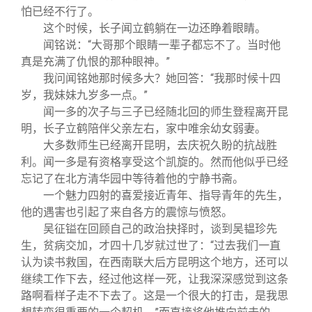
怕已经不行了。
这个时候，长子闻立鹤躺在一边还睁着眼睛。
闻铭说：“大哥那个眼睛一辈子都忘不了。当时他
真是充满了仇恨的那种眼神。”
我问闻铭她那时候多大？她回答：“我那时候十四
岁，我妹妹九岁多一点。”
闻一多的次子与三子已经随北回的师生登程离开昆
明，长子立鹤陪伴父亲左右，家中唯余幼女弱妻。
大多数师生已经离开昆明，去庆祝久盼的抗战胜
利。闻一多是有资格享受这个凯旋的。然而他似乎已经
忘记了在北方清华园中等待着他的宁静书斋。
一个魅力四射的喜爱接近青年、指导青年的先生，
他的遇害也引起了来自各方的震惊与愤怒。
吴征镒在回顾自己的政治抉择时，谈到吴韫珍先
生，贫病交加，才四十几岁就过世了：“过去我们一直
认为读书救国，在西南联大后方昆明这个地方，还可以
继续工作下去，经过他这样一死，让我深深感觉到这条
路啊看样子走不下去了。这是一个很大的打击，是我思