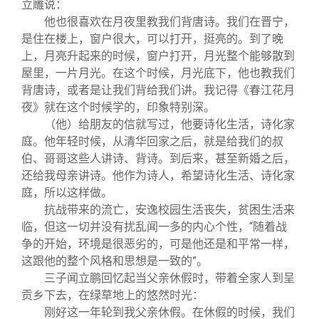
立雕说：
他也很喜欢在月夜里教我们背唐诗。我们在晋宁，
是住在楼上，窗户很大，可以打开，挺亮的。到了晚
上，月亮升起来的时候，窗户打开，月光整个能够散到
屋里，一片月光。在这个时候，月光底下，他也教我们
背唐诗，或者是让我们背给我们讲。我记得《春江花月
夜》就在这个时候学的，印象特别深。
（他）给朋友的信就写过，他要诗化生活，诗化家
庭。他年轻时候，从清华回家之后，就是给我们的叔
伯、哥哥这些人讲诗、背诗。到后来，甚至新婚之后，
还给我母亲讲诗。他作为诗人，希望诗化生活、诗化家
庭，所以这样做。
抗战带来的流亡，安逸校园生活丧失，贫困生活来
临，但这一切并没有扰乱闻一多的内心个性，“随着战
争的开始，环境是很恶劣的，可是他还是和平常一样，
这跟他的整个风格和思想是一致的”。
三子闻立鹏回忆起当父亲休假时，带着全家人到呈
贡乡下去，在绿草地上的悠然时光：
刚好这一年轮到我父亲休假。在休假的时候，我们