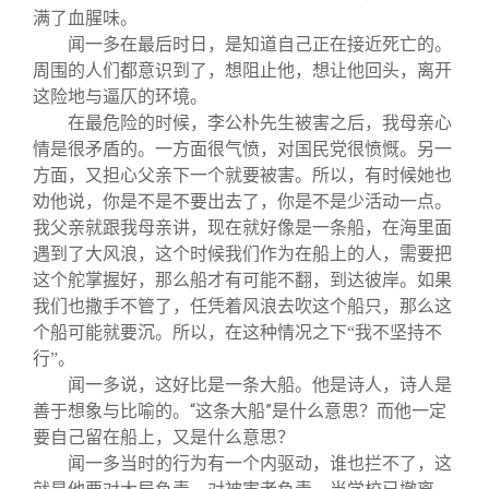
满了血腥味。
闻一多在最后时日，是知道自己正在接近死亡的。
周围的人们都意识到了，想阻止他，想让他回头，离开
这险地与逼仄的环境。
在最危险的时候，李公朴先生被害之后，我母亲心
情是很矛盾的。一方面很气愤，对国民党很愤慨。另一
方面，又担心父亲下一个就要被害。所以，有时候她也
劝他说，你是不是不要出去了，你是不是少活动一点。
我父亲就跟我母亲讲，现在就好像是一条船，在海里面
遇到了大风浪，这个时候我们作为在船上的人，需要把
这个舵掌握好，那么船才有可能不翻，到达彼岸。如果
我们也撒手不管了，任凭着风浪去吹这个船只，那么这
个船可能就要沉。所以，在这种情况之下“我不坚持不
行”。
闻一多说，这好比是一条大船。他是诗人，诗人是
善于想象与比喻的。“这条大船”是什么意思？而他一定
要自己留在船上，又是什么意思？
闻一多当时的行为有一个内驱动，谁也拦不了，这