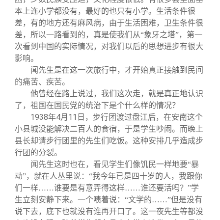
本上连小学都没有，最好的也只有小学。生活条件很
差，有的地方还有麻风病，由于生活困难，卫生条件很
差，所以一路看到的，真是使我们从“象牙之塔”，第一
次看到中国的实际情况，对我们以后的思想进步有很大
影响。
闻先生是在这一次旅行中，才开始真正接触到民间
的痛苦、疾苦。
他曾经在路上说过，我们这次走，就是真正地认识
了，祖国在国民党的统治下是个什么样的情况？
1938
年
4
月
11
日，步行团渡过盘江后，在安南这个
小县城没能解决二百人的食宿，于是学生吵闹。而晚上
县长却请步行团里的先生们吃饭。这种安排几乎造成步
行团的分裂。
闻先生这时也在，看见学生们像饥民一样地要“暴
动”，就在人丛里说：“我今年已是四十岁的人，我跟你
们一样……谁要是有意弄得这样……谁还要活吗？”学
生立刻安静下来。一个啧着说：“文学的……”但是没有
说下去，底下也就没有谁再开口了。这一夜先生等都没