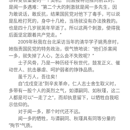
想转变很重要的一个契机。”而直接将他推向前去的，
是闻一多遇难：“第二个大的刺激就是闻一多先生，因
为敢说话，敢反抗，结果国民党对他下了毒手，可以说
是乱枪打死的，身中十几枪，当场就没有办法挽救的。
也是四十几岁就英年早逝了。所以这两个刺激，使得我
后面坚定跟着共产党走。”
2009
年秋我在台北采访当年的清华学子姚秀彦时，
她指责国民党的特务政治，很气愤地说：
“
他们杀害闻
一多，就失掉了人心，怎么会不失败呢？
”
士子风骨，乃是一种历经千秋世代，鼓发正义、催
动世人、抗击暴虐、呵护弱者的铮铮品质。
虽千万人，吾往矣！
自“戊戌变法”到辛亥革命，仁人志士舍生取义时，
多带有一股个人的英烈之气，如谭嗣同、如秋瑾，这二
人都是可以“一走了之”，而却执意留下，以牺牲自我昭
示信仰的。
对于闻一多，那个时代还不远。
闻一多的牺牲，与谭嗣同、秋瑾具有同等分量的
“殉节”气质。