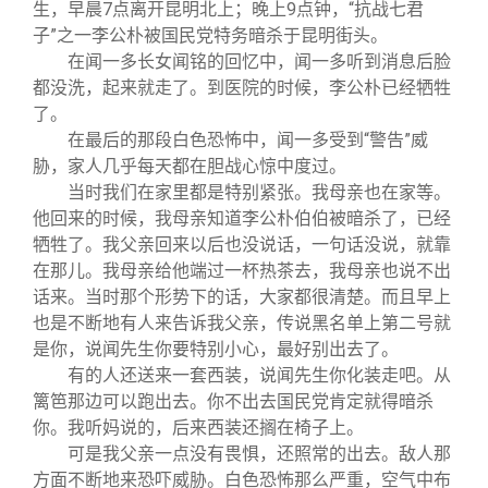
生，早晨
7
点离开昆明北上；晚上
9
点钟，
“
抗战七君
子
”
之一李公朴被国民党特务暗杀于昆明街头。
在闻一多长女闻铭的回忆中，闻一多听到消息后脸
都没洗，起来就走了。到医院的时候，李公朴已经牺牲
了。
在最后的那段白色恐怖中，闻一多受到“警告”威
胁，家人几乎每天都在胆战心惊中度过。
当时我们在家里都是特别紧张。我母亲也在家等。
他回来的时候，我母亲知道李公朴伯伯被暗杀了，已经
牺牲了。我父亲回来以后也没说话，一句话没说，就靠
在那儿。我母亲给他端过一杯热茶去，我母亲也说不出
话来。当时那个形势下的话，大家都很清楚。而且早上
也是不断地有人来告诉我父亲，传说黑名单上第二号就
是你，说闻先生你要特别小心，最好别出去了。
有的人还送来一套西装，说闻先生你化装走吧。从
篱笆那边可以跑出去。你不出去国民党肯定就得暗杀
你。我听妈说的，后来西装还搁在椅子上。
可是我父亲一点没有畏惧，还照常的出去。敌人那
方面不断地来恐吓威胁。白色恐怖那么严重，空气中布