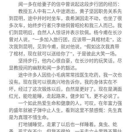
闻一多在给妻子的信中曾说起这段步行团的经历：
教授五人中有二人中途退出，黄子坚因职务关系先
到昆明，途中并时时坐车，袁希渊因走不动，也坐了很
多次车，始终步行者只李继侗曾昭抡和我三人而已。我
们到昆明后，自然人人惊讶并表示钦佩。杨今甫在长沙
曾对人说，“一多加入旅行团，应该带一具棺材走”，这
次我到昆明，见到今甫，就对他说，“假如这次我真带
了棺材，现在就可以送给你了”，于是彼此大笑一场。
坚持步行，他内心很自豪，在长沙时的玩笑话，尽
显教授间的幽默和闻一多的豁达。
途中许多人因些小毛病常常找医生吃药，我一次也
没有。现在我可以很高兴地告诉你，我的身体实在不
坏，经过了这次锻炼以后，自然是更好了。现在是满面
红光，能吃能睡，走起路来，健步如飞，更不必说了。
一个如此热爱生命和健康的人，可叹，在年富力强
的盛年就被子弹中止人生，看到这里不禁感慨：先生真
是为真理不惜生命。
打地铺睡觉，走累了以后也一样睡着。臭虫、虼
蚤、虱实在不少，但我不很怕。一天走六十里路不算什