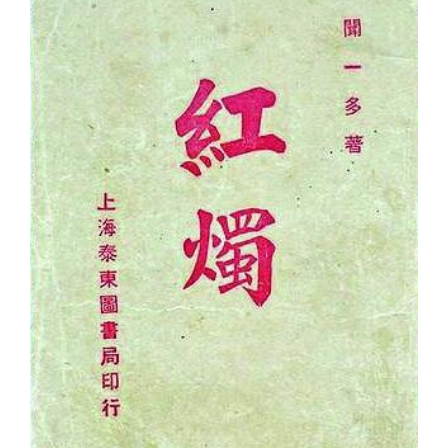
关闭
义工计划
新媒体平台
青春风采
信息化服务
总会简介
校友文苑
三创大赛
会长致辞
校友讲坛
实用信息
总会章程
校友视界
理事会名单
制度法规
联系我们