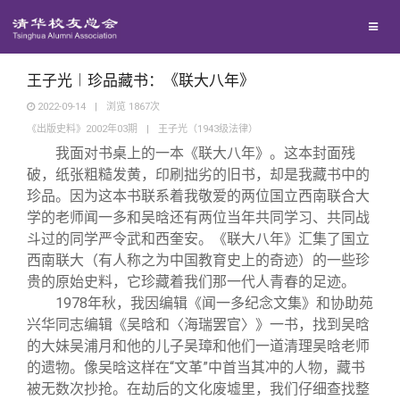
兴趣群体
西南联大校友会
王子光︱珍品藏书：《联大八年》
2022-09-14
|
浏览
1867
次
《出版史料》2002年03期
|
王子光（1943级法律）
回馈母校
我面对书桌上的一本《联大八年》。这本封面残
破，纸张粗糙发黄，印刷拙劣的旧书，却是我藏书中的
媒体平台
捐赠项目
珍品。因为这本书联系着我敬爱的两位国立西南联合大
学的老师闻一多和吴晗还有两位当年共同学习、共同战
斗过的同学严令武和西奎安。《联大八年》汇集了国立
百年清华
捐赠新闻
《清华校友通讯》
西南联大（有人称之为中国教育史上的奇迹）的一些珍
贵的原始史料，它珍藏着我们那一代人青春的足迹。
校友服务
捐赠纪事
《水木清华》
清华人物
1978
年秋，我因编辑《闻一多纪念文集》和协助苑
兴华同志编辑《吴晗和〈海瑞罢官〉》一书，找到吴晗
的大妹吴浦月和他的儿子吴璋和他们一道清理吴晗老师
校友总会
捐赠方法
我要订阅
清华故事
终身学习
的遗物。像吴晗这样在“文革
”
中首当其冲的人物，藏书
被无数次抄抢。在劫后的文化废墟里，我们仔细查找整