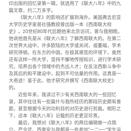
印出版的回忆录第一辑，就选用了《联大八年》中的九
篇文章，约二万多字。
《联大八年》的影响还扩展到海外。美国弗吉尼亚
大学历史学家易社强教授曾出版一本《西南联大校
史》。
20
世纪
80
年代后期他来北京访问，曾与我相晤。
他说他首先是从《联大八年》了解西南联大的。在第二
次世界大战中，许多欧陆的大学或关闭，或萎缩，学术
研究停顿。在东方的中国，在极其艰苦的环境下，竟然
还有这样一所大学，坚持不懈地传授知识，进行学术研
究，培养出各个领域中的杰出人才；在反法西斯斗争中
及其后的和平建设中，起到不可估量的作用。这真是一
大奇迹！鉴于此，他才研究并撰写《西南联大校史》
的。
近些年来，我读过不少有关西南联大的一些回忆
录，其中往往有一些篇什与我所经历的那段历史颇有差
距，甚至根据今天的功利目的对历史进行剪裁。相形之
下，这本《联大八年》记载的历史更足珍贵。
最后，我想对《联大八年》的两位编辑做一点简
介。严令武、西奎安与我都是一批参加“一二•一
”
学生运