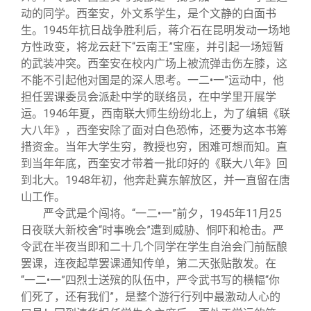
动的同学。西奎安，外文系学生，是个文静的白面书
生。
1945
年抗日战争胜利后，蒋介石在昆明发动一场地
方性政变，将龙云赶下
“
云南王
”
宝座，并引起一场短暂
的武装冲突。西奎安在校内广场上被流弹击伤左膝，这
不能不引起他对国是的深人思考。一二•一”运动中，他
担任罢课委员会派赴中学的联络员，在中学里开展学
运。
1946
年夏，西南联大师生纷纷北上，为了编辑《联
大八年》，西奎安除了面对白色恐怖，还要为这本书筹
措资金。当年大学生穷，教授也穷，困难可想而知。直
到当年年底，西奎安才带着一批印好的《联大八年》回
到北大。
1948
年初，他奔赴冀东解放区，并一直留在唐
山工作。
严令武是个闯将。“一二•一”前夕，
1945
年
11
月
25
日夜联大新校舍
“
时事晚会
”
遭到威胁、恫吓和枪击。严
令武在半夜当即和二十几个同学在学生自治会门前酝酿
罢课，连夜起草罢课通知传单，第二天张贴散发。在
“一二•一”四烈士送殡的队伍中，严令武书写的横幅
“
你
们死了，还有我们
”
，是整个游行行列中最激动人心的