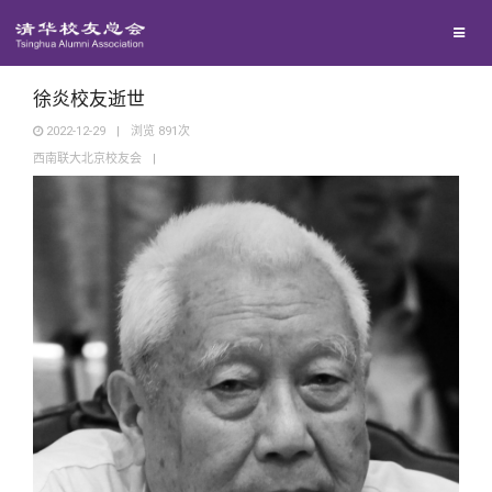
兴趣群体
西南联大校友会
徐炎校友逝世
2022-12-29
|
浏览
891
次
西南联大北京校友会
|
回馈母校
媒体平台
捐赠项目
百年清华
捐赠新闻
《清华校友通讯》
校友服务
捐赠纪事
《水木清华》
清华人物
校友总会
捐赠方法
我要订阅
清华故事
终身学习