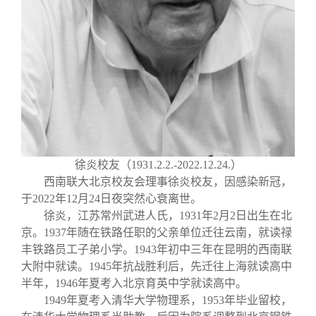
关闭
义工计划
新媒体平台
青春风采
信息化服务
总会简介
校友文苑
三创大赛
会长致辞
校友讲坛
实用信息
总会章程
校友视界
理事会名单
徐炎校友（
1931.2.2.-2022.12.24.
）
制度法规
西南联大北京校友会理事徐炎校友，因感染新冠，
于
2022
年
12
月
24
日夜突然心衰离世。
徐炎，江苏常州武进人氏，
1931
年
2
月
2
日出生在北
联系我们
京。
1937
年随在铁路任职的父亲单位迁往云南，就读禄
丰铁路员工子弟小学。
1943
年初中三年在昆明的西南联
大附中就读。
1945
年抗战胜利后，先迁往上海就读高中
半年，
1946
年夏考入北京育英中学就读高中。
1949
年夏考入清华大学物理系，
1953
年毕业留校，