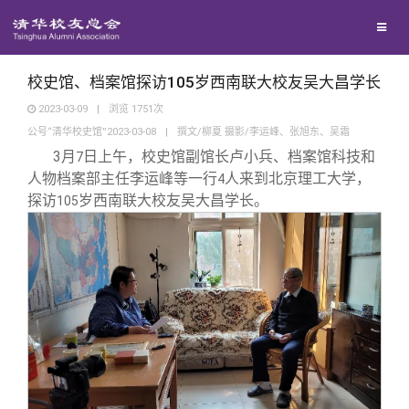
兴趣群体
西南联大校友会
校史馆、档案馆探访105岁西南联大校友吴大昌学长
2023-03-09
|
浏览
1751
次
公号“清华校史馆”2023-03-08
|
撰文/柳夏 摄影/李运峰、张旭东、吴霜
回馈母校
3
月
日上午，校史馆副馆长卢小兵、档案馆科技和
7
人物档案部主任李运峰等一行
人来到北京理工大学，
4
媒体平台
捐赠项目
探访
岁西南联大校友吴大昌学长。
105
百年清华
捐赠新闻
《清华校友通讯》
校友服务
捐赠纪事
《水木清华》
清华人物
校友总会
捐赠方法
我要订阅
清华故事
终身学习