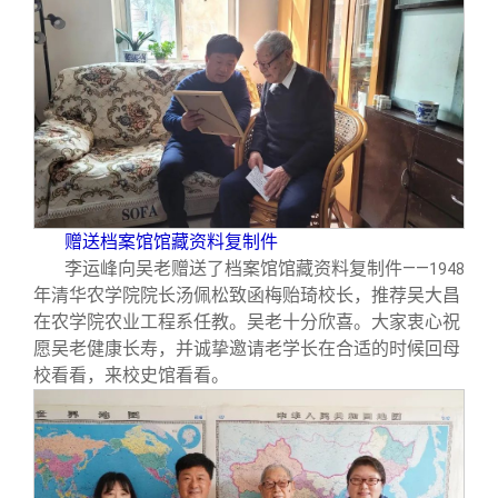
赠送档案馆馆藏资料复制件
李运峰向吴老赠送了档案馆馆藏资料复制件——
1948
年清华农学院院长汤佩松致函梅贻琦校长，推荐吴大昌
在农学院农业工程系任教。吴老十分欣喜。大家衷心祝
愿吴老健康长寿，并诚挚邀请老学长在合适的时候回母
校看看，来校史馆看看。