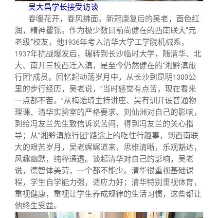
关闭
义工计划
新媒体平台
青春风采
信息化服务
总会简介
吴大昌学长接受访谈
春暖花开，春风拂面。新冠康复后的吴老，面色红
润，精神矍铄。作为极少数目前尚健在的西南联大“元
校友文苑
三创大赛
会长致辞
老级”校友，他
年考入清华大学工学院机械系，
1936
年抗战爆发后，辗转到长沙临时大学，随清华、北
1937
校友讲坛
实用信息
总会章程
大、南开三校西迁入滇，是至今仍然健在的
湘黔滇旅
“
行团
成员。回忆起动荡岁月中，从长沙到昆明
公
”
1300
里的步行经历，吴老说，
当时感觉有点苦，现在看来
“
校友视界
理事会名单
一点都不苦。
从梅贻琦主持讲座、吴有训开设普通物
”
理课、清华实验室的严格要求、刘仙洲对自己的影响，
制度法规
到给冯友兰先生致信诉说苦闷，得到冯友兰的关心指
导；从
湘黔滇旅行团
路途上的吃住行趣事，到西南联
“
”
大的艰苦岁月，吴老娓娓道来，思维清晰，乐观豁达，
联系我们
风趣幽默，纯粹通透。谈起清华对自己的影响，吴老
说，德智体美劳，一个都不能少。清华很重视基础课
程，学生自学能力强，适应力好；清华特别重视体育，
重视健康，重视让学生养成规律的生活习惯，这些都让
他终生受益。