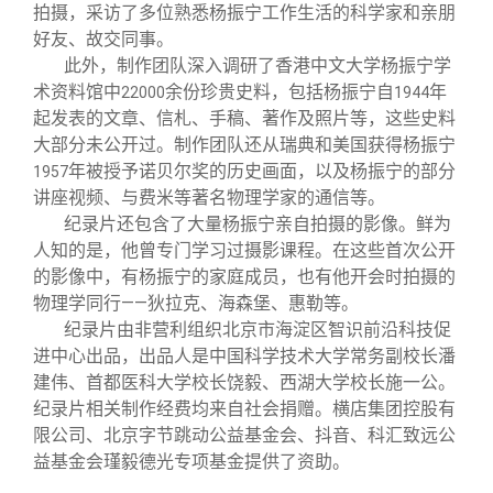
关闭
义工计划
新媒体平台
青春风采
信息化服务
总会简介
拍摄，采访了多位熟悉杨振宁工作生活的科学家和亲朋
好友、故交同事。
此外，制作团队深入调研了香港中文大学杨振宁学
校友文苑
三创大赛
会长致辞
术资料馆中
余份珍贵史料，包括杨振宁自
年
22000
1944
起发表的文章、信札、手稿、著作及照片等，这些史料
校友讲坛
实用信息
总会章程
大部分未公开过。制作团队还从瑞典和美国获得杨振宁
年被授予诺贝尔奖的历史画面，以及杨振宁的部分
1957
讲座视频、与费米等著名物理学家的通信等。
校友视界
理事会名单
纪录片还包含了大量杨振宁亲自拍摄的影像。鲜为
人知的是，他曾专门学习过摄影课程。在这些首次公开
制度法规
的影像中，有杨振宁的家庭成员，也有他开会时拍摄的
物理学同行——狄拉克、海森堡、惠勒等。
纪录片由非营利组织北京市海淀区智识前沿科技促
联系我们
进中心出品，出品人是中国科学技术大学常务副校长潘
建伟、首都医科大学校长饶毅、西湖大学校长施一公。
纪录片相关制作经费均来自社会捐赠。横店集团控股有
限公司、北京字节跳动公益基金会、抖音、科汇致远公
益基金会瑾毅德光专项基金提供了资助。