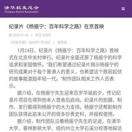
兴趣群体
西南联大校友会
纪录片《杨振宁：百年科学之路》在京首映
2024-01-26
|
浏览
828
次
《科技日报》2024年1月25日
|
操秀英
回馈母校
1
月
日，纪录片《杨振宁：百年科学之路》首映
24
式在北京中关村举行。纪录片全面还原了杨振宁的科学
媒体平台
捐赠项目
追求和家国情怀。
我们希望通过纪录片揭示杨振宁的
“
研究成果对于每个普通人的意义，也希望这个跌宕起伏
的故事能激励年轻一代。
制作团队相关工作人员表
”
百年清华
捐赠新闻
《清华校友通讯》
示。
据介绍，在杨振宁先生迎来百岁华诞前夕，传记纪
校友服务
捐赠纪事
《水木清华》
清华人物
录片项目在得到他本人首肯后启动。纪录片的拍摄、制
作、发行都得到杨振宁的大力支持。杨振宁还帮助制作
团队获得此前未公开的很多珍贵史料，并授权使用。
校友总会
捐赠方法
我要订阅
清华故事
终身学习
据介绍，制作团队沿着杨振宁先生的足迹，在清华
大学、普林斯顿大学、纽约州立大学石溪分校等地探访