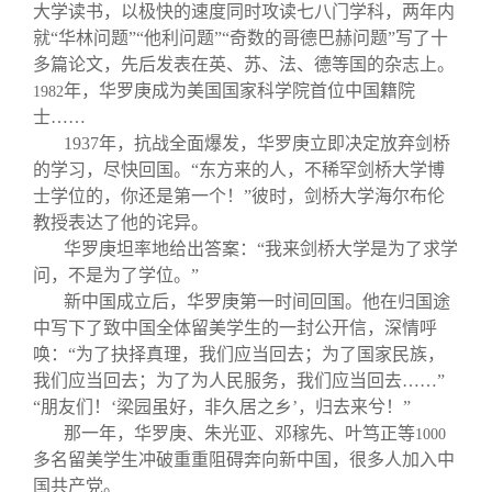
大学读书，以极快的速度同时攻读七八门学科，两年内
就“华林问题”“他利问题”“奇数的哥德巴赫问题”写了十
多篇论文，先后发表在英、苏、法、德等国的杂志上。
年，华罗庚成为美国国家科学院首位中国籍院
1982
士……
1937
年，抗战全面爆发，华罗庚立即决定放弃剑桥
的学习，尽快回国。“东方来的人，不稀罕剑桥大学博
士学位的，你还是第一个！”彼时，剑桥大学海尔布伦
教授表达了他的诧异。
华罗庚坦率地给出答案：“我来剑桥大学是为了求学
问，不是为了学位。”
新中国成立后，华罗庚第一时间回国。他在归国途
中写下了致中国全体留美学生的一封公开信，深情呼
唤：“为了抉择真理，我们应当回去；为了国家民族，
我们应当回去；为了为人民服务，我们应当回去……”
“朋友们！‘梁园虽好，非久居之乡’，归去来兮！”
那一年，华罗庚、朱光亚、邓稼先、叶笃正等
1000
多名留美学生冲破重重阻碍奔向新中国，很多人加入中
国共产党。