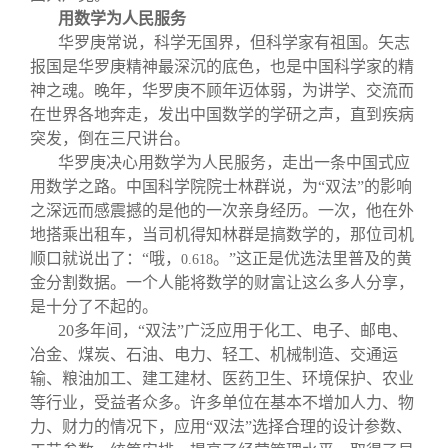
用数学为人民服务
华罗庚常说，科学无国界，但科学家有祖国。矢志
报国是华罗庚精神最深沉的底色，也是中国科学家的精
神之魂。晚年，华罗庚不顾年迈体弱，为讲学、交流而
在世界各地奔走，发出中国数学的学研之声，直到疾病
突发，倒在三尺讲台。
华罗庚决心用数学为人民服务，走出一条中国式应
用数学之路。中国科学院院士林群说，为“双法”的影响
之深远而感震撼的是他的一次亲身经历。一次，他在外
地搭乘出租车，当司机得知林群是搞数学的，那位司机
顺口就说出了：“哦，
。”这正是优选法里普及的黄
0.618
金分割数据。一个人能将数学的财富让这么多人分享，
是十分了不起的。
20
多年间，“双法”广泛应用于化工、电子、邮电、
冶金、煤炭、石油、电力、轻工、机械制造、交通运
输、粮油加工、建工建材、医药卫生、环境保护、农业
等行业，受益者众多。许多单位在基本不增加人力、物
力、财力的情况下，应用“双法”选择合理的设计参数、