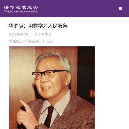
兴趣群体
西南联大校友会
华罗庚：用数学为人民服务
2024-02-29
|
浏览
1136
次
中国组织人事报新闻网
|
蒋芳
回馈母校
媒体平台
捐赠项目
百年清华
捐赠新闻
《清华校友通讯》
校友服务
捐赠纪事
《水木清华》
清华人物
校友总会
捐赠方法
我要订阅
清华故事
终身学习