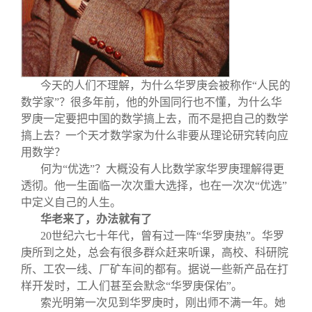
关闭
义工计划
新媒体平台
青春风采
信息化服务
总会简介
校友文苑
三创大赛
会长致辞
今天的人们不理解，为什么华罗庚会被称作“人民的
校友讲坛
实用信息
总会章程
数学家”？很多年前，他的外国同行也不懂，为什么华
罗庚一定要把中国的数学搞上去，而不是把自己的数学
校友视界
理事会名单
搞上去？一个天才数学家为什么非要从理论研究转向应
用数学？
何为“优选”？大概没有人比数学家华罗庚理解得更
制度法规
透彻。他一生面临一次次重大选择，也在一次次“优选”
中定义自己的人生。
联系我们
华老来了，办法就有了
20
世纪六七十年代，曾有过一阵“华罗庚热”。华罗
庚所到之处，总会有很多群众赶来听课，高校、科研院
所、工农一线、厂矿车间的都有。据说一些新产品在打
样开发时，工人们甚至会默念“华罗庚保佑”。
索光明第一次见到华罗庚时，刚出师不满一年。她