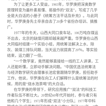
为了让更多工人受益，
年，华罗庚把深奥数学
1965
原理转变为最朴素易懂、易操作的“双法”，写成了几乎
全是大白话的小册子《统筹方法平话及补充》。与此同
时，华罗庚身先士卒亲自去了
多个省份办培训、搞推
20
广。
1977
年的冬天，山西大同口泉车站，
万吨存煤运
100
不出去，北京的缺煤问题却越来越严重。华罗庚在山西
大同临时组建一个实验小组，用统筹法解决上水、除
灰、装煤三排队问题，当天运力就提高了
％。等实验
20
结束，运力翻了一倍。
“一个数学家，竟然能够直接给一线的工人讲课，工
人还能听懂，立即动手解决问题。”中国优选法统筹法
与经济数学研究会理事长池宏曾跟随华罗庚，担任助手
工作，他说，华罗庚在向工人们解释什么是统筹法的时
候，用的是“烧水泡茶喝”的大白话。
在华罗庚的带领下，研究应用推广“双法”的科技工
作者队伍不断壮大。
世纪
年代开始时，参与者只有
20
60
他和几个学生；
年形成“双法”小分队；
年中科
1972
1977