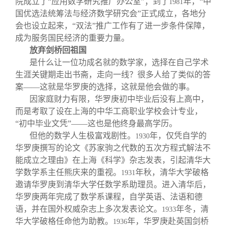
院成立了“应用数学研究推广办公室”；到了
年，“中
1981
国优选法统筹法与经济数学研究会”正式成立，各地分
会也设立起来，“双法”推广工作有了进一步条件保障，
成为服务国民经济的重要力量。
放弃剑桥回祖国
是什么让一位功成名就的数学家，选择在自己学术
生涯关键期走出书斋，走向一线？很多人给了类似的答
案——这就是华罗庚的选择，这就是他会做的事。
因家庭财力有限，华罗庚初中毕业后没有上高中，
而是考取了设在上海的中华工商职业学校会计专业，
“初中毕业文凭”——这也是他终身最高学历。
但他的数学人生极富戏剧性。
年，仅凭自学的
1930
华罗庚撰写的论文《苏家驹之代数的五次方程式解法不
能成立之理由》在上海《科学》杂志发表，引起清华大
学数学系主任熊庆来的重视。
年秋，清华大学破格
1931
邀请华罗庚到清华大学任数学系助理员。进入清华后，
华罗庚两年完成了数学系课程，自学英语、法语和德
语，并在国外权威杂志上多次发表论文。
年冬，清
1933
华大学破格任命他为助教。
年，华罗庚赴英国剑桥
1936