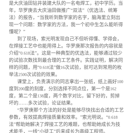
是大庆油田钻井装建大队的一名电焊工，初中学历。当
年，华罗庚去大庆油田做推广“双法”（优选法、统筹
法）的报告，“当我听到数学家的名字，脑海里立刻出
现一个问题：数学家的方法，我一个初中生怎么能听得
懂呢？”
到了现场，索光明发现自己不但听得懂、学得会，
在焊接工艺中也能用得上。华罗庚那次报告的内容就是
介绍“
法”。这是一种典型的优选法，能够通过较少
0.618
的试验次数找到最合理的工艺条件。实践证明，解决同
样的问题，用“
法”做
次试验，就可达到常用的枚
0.618
16
举法
次试验的效果。
2500
课堂上，负责演示的同志拿出一张纸，纸上画好
100
度到
度的刻度，分别选择不同点位，第一个是
200
162
度，第二个是
度，两个数字对比，留下好的，剪掉
138
坏的……多次试验，论证结果。
“华罗庚那个方法的好处是能够尽快找出合适的工艺
参数，有效提高焊接质量和效率。”索光明说。“
0.618
法”帮助她解决了焊接工艺的难题，也帮助她成长为技
术能手，一线“小徒工”后来成长为高级工程师。