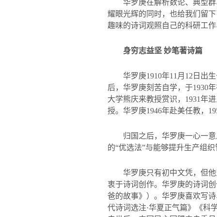
华罗庚在解析数论、典型群
耀眼光辉的同时，也给我们留下
趣味的诗词观照自己的科研工作
身穷志益坚 妙笔著诗篇
华罗庚
1910
年
11
月
12
日出生
后，华罗庚刻苦自学，于
1930
年
大学熊庆来教授赏识，
1931
年进
授。华罗庚
1946
年赴美任教，
19
归国之后，华罗庚一心一意
的
“
优选法
”
与能够提升生产组织
华罗庚只有初中文凭，但他
衷于诗词创作。华罗庚的诗词创
爸的故事》）。华罗庚喜欢写诗
代诗词选注
·
华夏正气篇》《科