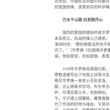
去世后，中国民主同盟中央委员
的爱国热情、求真务实的科学精
万水千山路 白发照丹心
强烈的爱国热情始终是华罗
未及而立，抗战的烽火已燎原。
演讲时说：
“
那时候我当然也不
问了。
”
（华罗庚《在困境中更
家。他如是说，亦如是做，表里
1938
年华罗庚自英国归来，
寥数语便写出了时局之动荡与生
眼见华罗庚一家老小无处安身，
膝，岂止两家共坎坷。布东考古
炉，可谓言简义丰，余韵绵长。
牛。宁沪道上闻噩耗，魔掌竟敢
代了作诗的时地与缘由，又将对