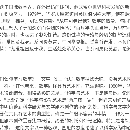
跃于国际数学界。在外出访问期间，他既留心世界科技发展的新
了积极努力。
1979
年，华罗庚应邀访问英国伯明翰大学，他在赠
。聊赠一拙著，明德求教殷。
”
从中可看出他对数学的热爱、与同
明显融入了更加深沉而强烈的情感：
“
百尺竿头正当年，万里前
导的同时，也表达了殷殷期待。这份诚挚的情感与殷切的期望还
我，爱国及我身。系同炎黄胄，生同华夏根。誓当益奋发，不负
情：“为爱祖国及于我，生活处处承关心。皆系同属炎黄裔，论源
们谈谈学习数学》一文中写道：
“
认为数学枯燥无味，没有艺术
一样。
”
在他看来，数学同样具有艺术性，充满趣味。
1980
年，
术彼此结合、相得益彰的关系：
“
科学与艺术，本是他与她，论
。
”
此处肯定了科学与影视艺术是
“
两户成一家
”
，但尚未明确言
中明确谈到科学研究与文学剧本创作的不同之处：“科学与文学
要使其具有艺术的典型性，确是一件很不容易的事情……作为一
但剧本创作需要集中概括、必要的衬托和夸张渲染，特别是电视
苛求。”这段文字以一种客观、圆融的态度论述了以科学家为中