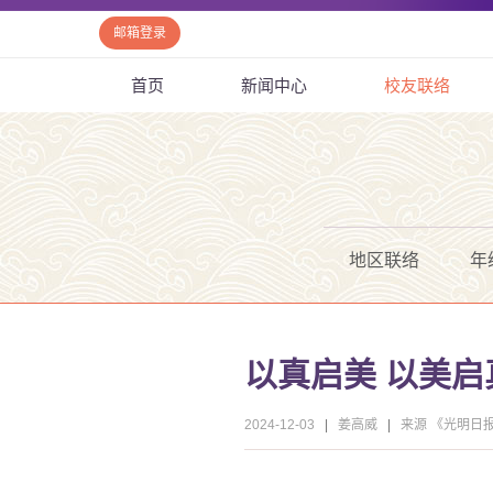
邮箱登录
首页
新闻中心
校友联络
地区联络
年
以真启美 以美
2024-12-03
|
姜高威
|
来源 《光明日报