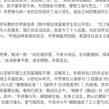
，依旧感慨良多，遂连赋二诗，云：“闻君慷慨拍案起，愧我庸
代化，民不康阜誓不休。为党随处可埋骨，哪管江海与荒丘。”（
）华罗庚与闻一多的交往经历了战火洗礼，彼此之间的情谊历久
学任教的华罗庚发表《致中国全体留美学生的公开信》：
“
为了
为人民服务，我们也应当回去；就是为了个人出路，也应当早日
斗。
”
怀抱这种崇高的信念，华罗庚毅然回国，希望在社会主义
考察，赋诗一首：
“
向在城市里，今来大地边。东风勤拂拭，绿
。
”
此诗叙事平稳，语言晓畅，卒章显志。
以坚韧不拔之志克服诸般不便，迎难而上，积极将自己的专业知
随之丰富起来。
20
世纪
60
年代，华罗庚在川滇参与
“
三线建设
”
时
心为人民
”“
慷慨掷此身
”
（《破阵子
·
壮词答医师》）的豪情。其中
背篓攀云路。鲁阳已挥戈，酣战日正午。
”
稍晚于《酣战》的《
，其中，
“
手持锤与钎，脚踏悬空板。先争立足处，群山拦腰斩”
，饥餐冷馒头。意气随风发，干劲冲斗牛”细致描绘了工人意气风