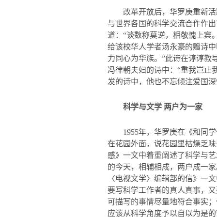
改革开放后，华罗庚重新活
与世界各国的科学交流合作作出
道：
“
谈数称莫逆，相敬愧上宾
给该校华人学者汤永豪的赠诗中
力同心为华族。
”
此诗在谆谆教
冯律朝夫妇的诗中：“重我岂止
发的诗中，他也不忘倾注爱国深
科学与文学 两户为一家
1955
年，华罗庚在《和同学
在花园外面，说花园里枯燥乏味
感》一文中着重阐述了科学与艺
的今天，相辅相成，两户成一家
〈电视文学〉编辑部的信》一文
要写科学工作者的真人真事，又
可描写的事情尽量地符合事实；
应该从科学角度予以自以为是的