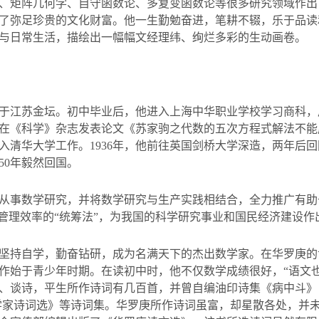
、矩阵几何学、自守函数论、多复变函数论等很多研究领域作出
了弥足珍贵的文化财富。他一生勤勉奋进，笔耕不辍，乐于品读
与日常生活，描绘出一幅幅文经理纬、绚烂多彩的生动画卷。
于江苏金坛。初中毕业后，他进入上海中华职业学校学习商科，
在《科学》杂志发表论文《苏家驹之代数的五次方程式解法不能
入清华大学工作。
1936
年，他前往英国剑桥大学深造，两年后回
50
年毅然回国。
从事数学研究，并将数学研究与生产实践相结合，全力推广有助
管理效率的
“
统筹法
”
，为我国的科学研究事业和国民经济建设作
坚持自学，勤奋钻研，成为名满天下的杰出数学家。在华罗庚的
作始于青少年时期。在读初中时，他不仅数学成绩很好，
“
语文
、谈诗，平生所作诗词有几百首，并曾自编油印诗集《病中斗》
学家诗词选》等诗词集。华罗庚所作诗词虽富，却星散各处，并