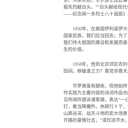
穷。
30
余年后，华罗庚忆及此事
报先烈献白头。”“白头献给现
——纪念闻一多烈士八十诞辰》
1950
年，在美国伊利诺伊大
国家民族，我们应当回去；为了
我们伟大祖国的建设和发展而奋
生的价值。
1958
年，他到北京郊区农村
田间。移植谁之力？靠党非靠天
华罗庚虽有腿疾，但他始终
作实践为主要内容的诗词作品也
见所闻所感诉诸笔端，表达
“
一
钉，敢当降魔杵。休辞行彳亍，
山高谷深、战天斗地的宏大场景
开路的豪情壮志，“渴饮凉开水