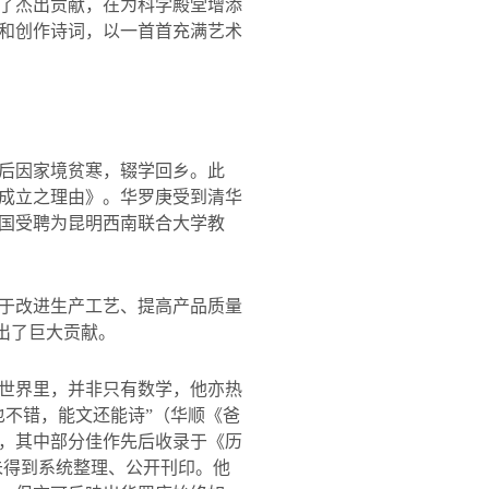
了杰出贡献，在为科学殿堂增添
和创作诗词，以一首首充满艺术
后因家境贫寒，辍学回乡。此
成立之理由》。华罗庚受到清华
国受聘为昆明西南联合大学教
于改进生产工艺、提高产品质量
出了巨大贡献。
世界里，并非只有数学，他亦热
也不错，能文还能诗
”
（华顺《爸
，其中部分佳作先后收录于《历
未得到系统整理、公开刊印。他