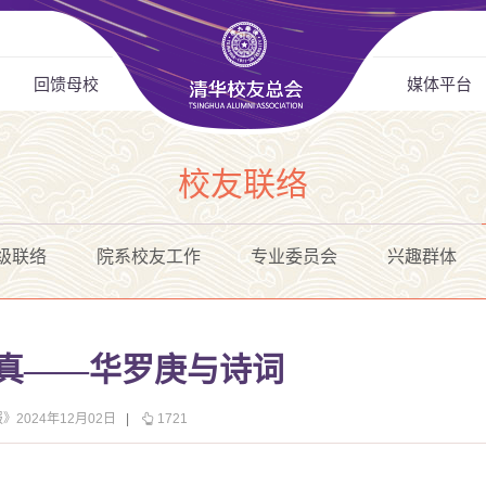
回馈母校
媒体平台
校友联络
级联络
院系校友工作
专业委员会
兴趣群体
启真——华罗庚与诗词
》2024年12月02日
|
1721