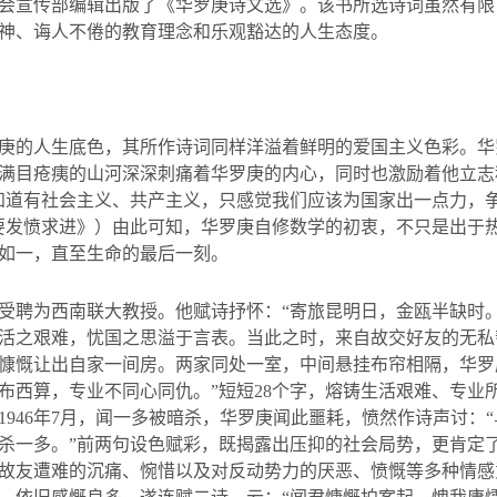
会宣传部编辑出版了《华罗庚诗文选》。该书所选诗词虽然有限
神、诲人不倦的教育理念和乐观豁达的人生态度。
庚的人生底色，其所作诗词同样洋溢着鲜明的爱国主义色彩。华
满目疮痍的山河深深刺痛着华罗庚的内心，同时也激励着他立志
知道有社会主义、共产主义，只感觉我们应该为国家出一点力，
要发愤求进》）由此可知，华罗庚自修数学的初衷，不只是出于
如一，直至生命的最后一刻。
受聘为西南联大教授。他赋诗抒怀：
“
寄旅昆明日，金瓯半缺时
活之艰难，忧国之思溢于言表。当此之时，来自故交好友的无私
慷慨让出自家一间房。两家同处一室，中间悬挂布帘相隔，华罗
布西算，专业不同心同仇。
”
短短
28
个字，熔铸生活艰难、专业
1946
年
7
月，闻一多被暗杀，华罗庚闻此噩耗，愤然作诗声讨：
杀一多。”前两句设色赋彩，既揭露出压抑的社会局势，更肯定
故友遭难的沉痛、惋惜以及对反动势力的厌恶、愤慨等多种情感