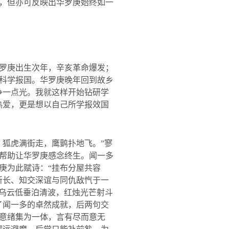
，但亦可反映出华罗庚始终如一
罗庚出生次年，辛亥革命爆发；
科学报国。华罗庚晚年回到故乡
争一点光。我就这样开始钻研学
热爱，更是想以自己所学报效国
。狐虎满街走，鹰鹯扑地飞。
”
寥
帮助让华罗庚感念终生。闻一多
庚为此赋诗：
“
挂布分屋共容
所长、知交深谊与同仇敌忾于一
“乌云低垂泊清波，红烛光芒射斗
了闻一多的卓然成就，后两句交
意绪集为一体，言有尽而意无