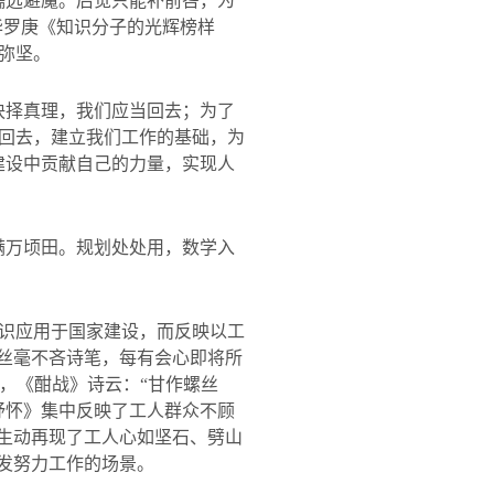
懦远避魔。后觉只能补前咎，为
华罗庚《知识分子的光辉榜样
弥坚。
抉择真理，我们应当回去；为了
回去，建立我们工作的基础，为
建设中贡献自己的力量，实现人
满万顷田。规划处处用，数学入
识应用于国家建设，而反映以工
丝毫不吝诗笔，每有会心即将所
，《酣战》诗云：
“
甘作螺丝
抒怀》集中反映了工人群众不顾
生动再现了工人心如坚石、劈山
发努力工作的场景。