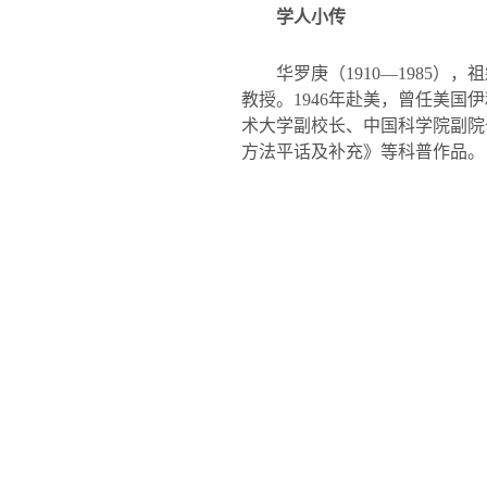
学人小传
华罗庚（
1910—1985
），祖
教授。
1946
年赴美，曾任美国伊
术大学副校长、中国科学院副院
方法平话及补充》等科普作品。