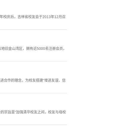
校庆后，吉林省校友会于2013年12月召
华校友聚集地旧金山湾区，拥有近5000名注册会员，
促进合作的理念，为校友搭建“增进友谊、信
友会的宗旨是“加强清华校友之间，校友与母校