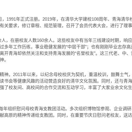
0日，1991年正式注册。2019年，在清华大学建校108周年、青海清
有关要求，修订章程、规范管理，召开了会员代表大会，进行了理
0余人，在册校友人数160余人。这些校友中有当年三线建设时期，响
过多年工作历练，事业稳健发展的“中层干部”；也有刚刚毕业志存
离开青海却依然关注和支持青海发展的“名誉校友”。这三代老、中、
神。
精神。2011年以来，以纪念母校校庆为契机，重温校训，鼓舞士气
读书会等健康风趣的活动营造良好的清华文化氛围。同时，还与青
强了校友间、高校间的合作交流和互动学习，丰富了大家业余文化
每年组织慰问母校青海支教团活动。多次组织博物馆参观、企业调研
献高原的精神传递给支教团。同时，在重要节庆日慰问老校友，送