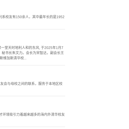
系校友有150余人，其中最年长的是1952
汇聚一堂天时地利人和的东风, 于2025年1月7
宇，秘书长朱文力。会长为宋智达，副会长王
维加斯清华校...
校友会与母校之间的联系，服务于本地区校
才环境吸引力着越来越多的海内外清华校友