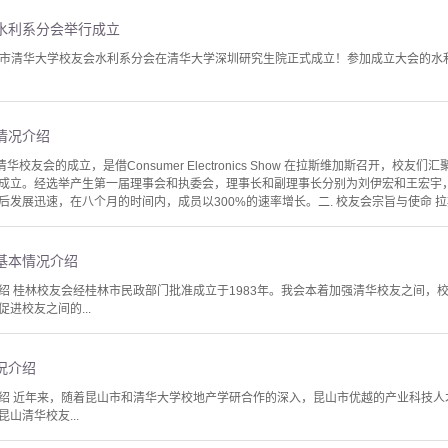
水利系分会举行成立
深圳市清华大学校友会水利系分会在清华大学深圳研究生院正式成立！参加成立大会的水利
情况介绍
华校友会的成立，是借Consumer Electronics Show 在拉斯维加斯召开，校友们
正式成立。经选举产生第一届理事会和执委会，理事长和副理事长分别为刘伊宏和王宏
发展迅速，在八个月的时间内，成员以300%的速率增长。二. 校友会宗旨与使命 拉斯
基本情况介绍
绍 桂林校友会经桂林市民政部门批准成立于1983年。我会本着加强清华校友之间，
进校友之间的...
况介绍
绍 近年来，随着昆山市和清华大学校地产学研合作的深入，昆山市优越的产业科技人
山清华校友...