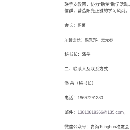
联手支教团，协力“助梦”助学活
信群，营造阳光正雅的学习风尚。
会长：
杨荣
荣誉会长：熊敦邦、史元春
秘书长：潘岳
二、联系人及联系方式
潘 岳（秘书长）
电话：18697291380
邮件：
13810818366@139.com
，
微信公众号：青海Tsinghua校友会