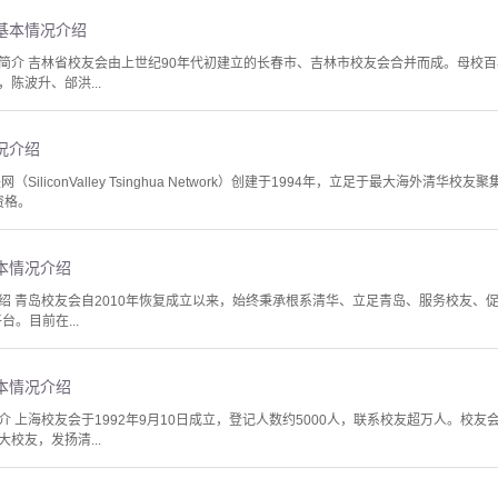
基本情况介绍
简介 吉林省校友会由上世纪90年代初建立的长春市、吉林市校友会合并而成。母校百年
陈波升、邰洪...
况介绍
SiliconValley Tsinghua Network）创建于1994年，立足于最大海外清
资格。
本情况介绍
绍 青岛校友会自2010年恢复成立以来，始终秉承根系清华、立足青岛、服务校友、
。目前在...
本情况介绍
 上海校友会于1992年9月10日成立，登记人数约5000人，联系校友超万人。校
校友，发扬清...