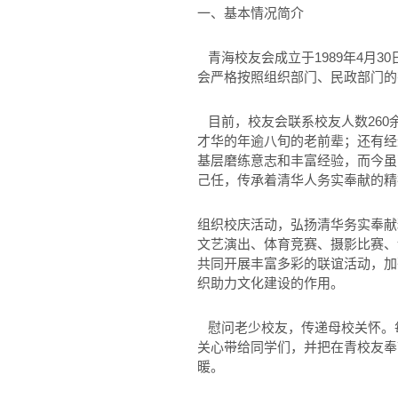
一、基本情况简介
青海校友会成立于1989年4月3
会严格按照组织部门、民政部门的
目前，校友会联系校友人数26
才华的年逾八旬的老前辈；还有经
基层磨练意志和丰富经验，而今虽
己任，传承着清华人务实奉献的精
组织校庆活动，弘扬清华务实奉献
文艺演出、体育竞赛、摄影比赛、
共同开展丰富多彩的联谊活动，加
织助力文化建设的作用。
慰问老少校友，传递母校关怀。
关心带给同学们，并把在青校友奉
暖。