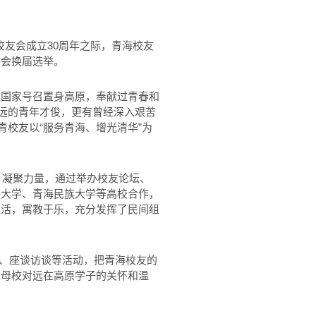
华校友会成立30周年之际，青海校友
事会换届选举。
应国家号召置身高原，奉献过青春和
高远的青年才俊，更有曾经深入艰苦
青校友以“服务青海、增光清华”为
，凝聚力量，通过举办校友论坛、
海大学、青海民族大学等高校合作，
生活，寓教于乐，充分发挥了民间组
、座谈访谈等活动，把青海校友的
达母校对远在高原学子的关怀和温