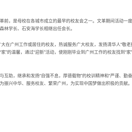
革前，是母校在各城市成立的最早的校友会之一。文革期间活动一度中
森林学长、石安海学长相继出任会长。
在广州工作或居住的校友，热诚服务广大校友，发扬清华人“敬老携
家”的温馨，通过“迎新”活动，使刚刚毕业到广州工作的校友找到“
与互助，继承和发扬“自强不息，厚德载物”的校训精神和“严谨、勤
为振兴中华、服务校友、繁荣广州，为实现中国梦做出积极的贡献