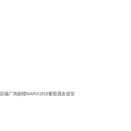
福广场副楼MARX1818葡萄酒友谊馆