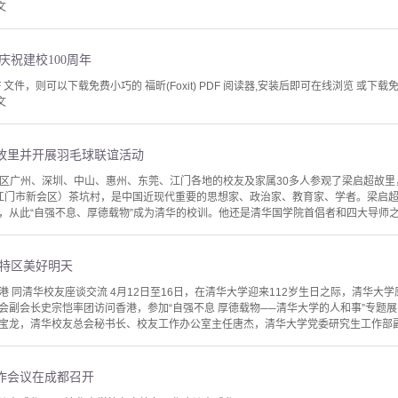
文
庆祝建校100周年
文件，则可以下载免费小巧的 福昕(Foxit) PDF 阅读器,安装后即可在线浏览 或下载免费的 
文
故里并开展羽毛球联谊活动
自大湾区广州、深圳、中山、惠州、东莞、江门各地的校友及家属30多人参观了梁启超故
（现江门市新会区）茶坑村，是中国近现代重要的思想家、政治家、教育家、学者。梁启超
，从此“自强不息、厚德载物”成为清华的校训。他还是清华国学院首倡者和四大导师之一
话特区美好明天
 同清华校友座谈交流 4月12日至16日，在清华大学迎来112岁生日之际，清华大
会副会长史宗恺率团访问香港，参加“自强不息 厚德载物──清华大学的人和事”专题
宝龙，清华校友总会秘书长、校友工作办公室主任唐杰，清华大学党委研究生工作部副部
作会议在成都召开