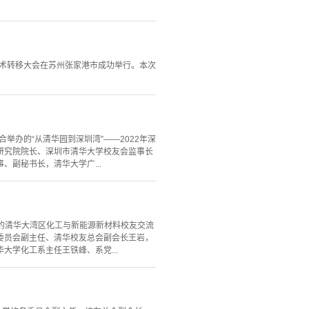
技术转移大会在苏州张家港市成功举行。本次
举办的“从清华园到深圳湾”——2022年深
研究院院长、深圳市清华大学校友会监事长
副秘书长，清华大学广...
办的清华大湾区化工与新能源新材料校友交流
委员会副主任、清华校友总会副会长王岩，
学化工系主任王铁峰、系党...