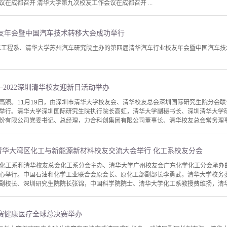
在成都召开 清华大学第九次校友工作会议在成都召开 ...
友年会暨中国汽车技术转移大会成功举行
汽车工程系、清华大学苏州汽车研究院主办的第四届清华汽车行业校友年会暨中国汽车
—2022深圳清华校友迎新日活动举办
高照。11月19日，由深圳市清华大学校友会、清华校友总会深圳国际研究生院分会联合
举行。清华大学深圳国际研究生院执行院长高虹，清华大学副秘书长、深圳清华大学
份有限公司党委书记、总经理，力合科创集团有限公司董事长、清华校友总会常务理事、
—清华大湾区化工与新能源新材料校友交流大会举行 化工系校友分会
华大学化工系和清华校友总会化工系分会主办、清华大学广州校友会广东化学化工分会承
心举行。中国石油和化学工业联合会原会长、原化工部副部长李勇武，清华大学校务
副校长、深圳研究生院院长张锦，中国科学院院士、清华大学化工系教授费维扬，清华大
赛健康医疗全球总决赛举办