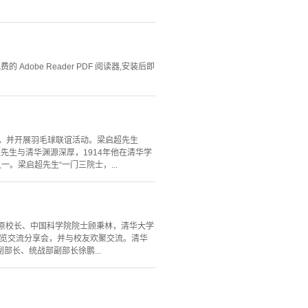
Adobe Reader PDF 阅读器,安装后即
里，并开展羽毛球联谊活动。梁启超先生
先生与清华渊源深厚，1914年他在清华学
。梁启超先生“一门三院士，...
学原校长、中国科学院院士顾秉林，清华大学
展览交流分享会，并与校友欢聚交流。清华
长、统战部副部长徐鹏...