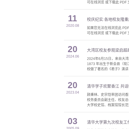
可在线浏览 或下载此 PDF 
11
校庆纪实:各地校友隆重
2020.08
如果您无法在线浏览此 PDF 
可在线浏览 或下载此 PDF 
20
大湾区校友参观梁启超
2024.06
2024年6月15日，来
1873 年出生于新会县
校做了著名的《君子》演讲
20
清华学子欢聚香江 共
2023.04
顾秉林、史宗恺率团访问香港
校务委员会副主任、校友总
大学校史馆、档案馆馆长范
03
清华大学第九次校友工
2005.09