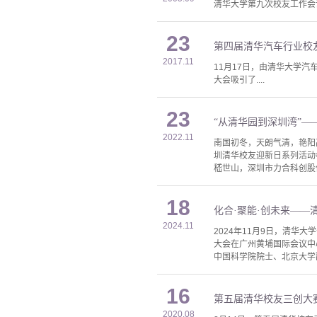
清华大学第九次校友工作会议
23
第四届清华汽车行业校
2017.11
11月17日，由清华大学
大会吸引了....
23
“从清华园到深圳湾”—
2022.11
南国初冬，天朗气清，艳阳
圳清华校友迎新日系列活动
嵇世山，深圳市力合科创股
18
化合·聚能·创未来—
2024.11
2024年11月9日，清
大会在广州黄埔国际会议中
中国科学院院士、北京大学
16
第五届清华校友三创大
2020.08