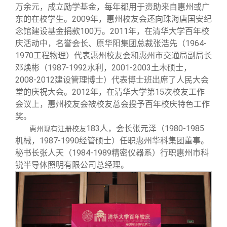
关闭
义工计划
新媒体平台
青春风采
信息化服务
总会简介
万余元，成立励学基金，每年都用于资助来自惠州或广
东的在校学生。2009年，惠州校友会还向珠海唐国安纪
念馆建设基金捐款100万。2011年，在清华大学百年校
校友文苑
三创大赛
会长致辞
庆活动中，名誉会长、原华阳集团总裁张浩先（1964-
1970工程物理）代表惠州校友会和惠州市交通局副局长
校友讲坛
实用信息
总会章程
邓焕彬（1987-1992水利，2001-2003土木硕士，
2008-2012建设管理博士）代表博士班出席了人民大会
堂的庆祝大会。2012年，在清华大学第15次校友工作
校友视界
理事会名单
会议上，惠州校友会被校友总会授予百年校庆特色工作
奖。
制度法规
183人，会长张元泽（1980-1985
惠州现有注册校友
机械，1987-1990经管硕士）任职惠州华科集团董事。
秘书长张人天（1984-1989精密仪器系）行职惠州市科
联系我们
锐半导体照明有限公司总经理。