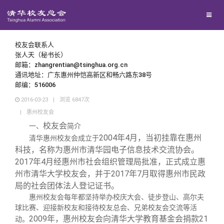
兴趣群体
西南联大校友会
校友会联系人
张人天（秘书长）
邮箱：zhangrentian@tsinghua.org.cn
回馈母校
通讯地址：广东惠州仲恺高新区和畅六路东38号
邮编：516006
2016-03-23
|
浏览
6847
次
媒体平台
捐赠项目
|
惠州校友会
校友会
一、
简介
百年清华
捐赠新闻
《清华校友通讯》
2004年4月，当初挂靠在惠州
清华惠州校友会成立于
科技，名称为惠州市清华园电子信息技术交流协会。
2017年4月经惠州市社会组织管理局批准，正式成立惠
校友服务
捐赠纪事
《水木清华》
清华人物
州市清华大学校友会，并于2017年7月取得惠州市民政
局的社会团体法人登记证书。
校友总会
捐赠方法
我要订阅
清华故事
终身学习
惠州校友会每年都坚持举办校庆大会、徒步登山、高尔夫
球比赛、迎接新校友和接待校友总会、兄弟校友会交流等活
2009年，惠州校友会向清华大学教育基金会捐款21
动。