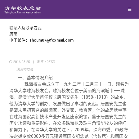
兴趣群体
西南联大校友会
联系人及联系方式
周萌
电子邮件：zhoum07@foxmail.com
回馈母校
2016-03-25
|
浏览
4087
次
媒体平台
捐赠项目
|
珠海校友会
一、基本情况介绍
百年清华
捐赠新闻
《清华校友通讯》
珠海校友会成立于一九九二年十二月三十一日，现名为
清华大学珠海校友会。珠海校友会位于美丽的海滨城市——珠
海，是清华大学首任校长唐国安先生（1858--1913）的故乡，
校友服务
捐赠纪事
《水木清华》
清华人物
他为清华大学的创办、发展做出了卓越的贡献。唐国安先生也
是清末民初著名的新闻家、外交家、教育家，他的故居就坐落
在珠海国家高新技术产业开发区唐家湾镇。鉴于唐国安先生的
校友总会
捐赠方法
我要订阅
清华故事
终身学习
历史功绩和重要影响，在众多珠海以及珠三角清华校友的呼吁
和努力下，在清华大学的关注下，2009年，珠海市委、市政府
决定拨专款6300多万元建设唐国安纪念馆（含故居）和唐国安