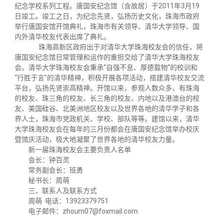
关闭
义工计划
新媒体平台
青春风采
信息化服务
总会简介
纪念学校系列工程。唐国安纪念馆（含故居）于2011年3月19
日竣工。竣工之日，为纪念先贤，弘扬历史文化，珠海市政府
举行唐国安馆开馆典礼，珠海市有关领导、清华大学领导、国
校友文苑
三创大赛
会长致辞
内外清华校友代表出席了典礼。
珠海高新区政府出于对清华大学珠海校友会的信任，将
唐国安纪念馆日常管理和运作的重担交给了清华大学珠海校友
校友讲坛
实用信息
总会章程
会。清华大学珠海校友会秉承“自强不息、厚德载物”的校训和
“行胜于言”的清华精神，积极开展各项活动，搭建清华校友交流
平台，弘扬先贤崇高精神。开馆以来，参观人数众多，有珠海
校友视界
理事会名单
的校友、珠三角的校友、长三角的校友、内地以及港澳台的校
友、美国硅谷、北美洲地区校友以及世界各地的清华学子和各
界人士，珠海市党政机关、学校、部队等等。建馆以来，清华
制度法规
大学珠海校友会在每年的三月份都会在唐国安纪念馆举办校庆
暨馆庆活动，极大地凝聚了世界各地的清华校友力量。
新一届珠海校友会主要负责人名单
联系我们
会长：钟百灵
常务副会长：班勇
秘书长：周萌
三、联系人及联系方式
周萌
电话：13923379751
电子邮件：zhoum07@foxmail.com