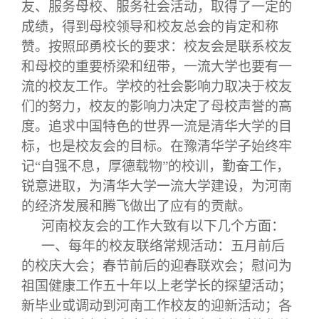
关闭
义工计划
新媒体平台
青春风采
信息化服务
总会简介
友、服务母校、服务社会活动，取得了一定的
成绩，得到母校领导和校友总会的肯定和称
赞。按照邱勇校长的要求：校友会是联系校友
校友文苑
三创大赛
会长致辞
和母校的重要桥梁和纽带，一流大学也要有一
流的校友工作。学校的社会影响力取决于校友
校友讲坛
实用信息
总会章程
们的努力，校友的影响力决定了母校声誉的高
度。追求中国特色的世界一流是清华大学的目
校友视界
理事会名单
标，也是校友会的目标。在豫清华学子始终牢
记“自强不息，厚德载物”的校训，勤奋工作，
制度法规
锐意进取，为清华大学一流大学建设，为河南
的经济发展和腾飞做出了应有的贡献。
联系我们
河南
校友会的工作大致有以下几个方面：
一、
每年的校友联络常规活动：五月前后
的校庆大会；春节前后的迎春联欢会；慰问为
祖国健康工作五十年以上老学长的探望活动；
新毕业或调动到河南工作校友的迎新活动；各