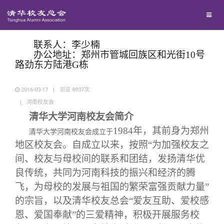
兴趣群体
西南联大校友会
联系人：李少楠
办公地址：郑州市管城回族区和光街10号
路劲东方陆港G栋
回馈母校
2016-03-17
|
浏览
8937
次
|
河南校友会
媒体平台
捐赠项目
清华大学河南校友会简介
1984年，其前身为郑州
清华大学河南校友会成立于
百年清华
捐赠新闻
《清华校友通讯》
地区校友会。自成立以来，按照“为加强校友之
间、校友与母校间的联系和团结，发扬清华优
校友服务
捐赠纪事
《水木清华》
清华人物
良传统，共同为河南科技的振兴和经济的腾
飞，为母校的发展与祖国的繁荣富强贡献力量”
校友总会
捐赠方法
我要订阅
清华故事
终身学习
的宗旨，以及清华校友总会“爱友互助、爱校感
恩、爱国奉献”的三爱精神，积极开展服务校