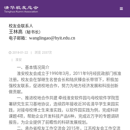
兴趣群体
西南联大校友会
校友会联系人
王林高
（秘书长）
wanglingao@hyit.edu.cn
电子邮箱：
回馈母校
2018-01-22
|
浏览
2337
次
|
淮安
媒体平台
捐赠项目
一、基本情况简介
淮安校友会成立于1990年3月，2011年9月经民政部门核准
百年清华
捐赠新闻
《清华校友通讯》
注册。校友会在邹继生名誉会长和陆庆臻会长带领下，积极加
强校友联系，促进校地合作，努力为地方经济发展和科技创新
做贡献。
校友服务
捐赠纪事
《水木清华》
清华人物
一、推进校地合作共建 牵线淮安软件园与母校软件学院签
署研究生实习基地协议，连续四年接收近30名清华学生来园实
践，对接母校博士生来淮实践，以软件园实践为例，完成科研
校友总会
捐赠方法
我要订阅
清华故事
终身学习
课题4项，帮助企业开发科技产品6种，完成近万字的专题调研
报告，为企业提供了前瞻性的科研发展规划。
二、承办省校友工作交流会 2015年，江苏校友会工作交流