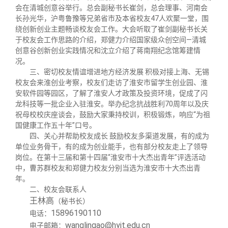
关闭
义工计划
新媒体平台
青春风采
信息化服务
总会简介
会在清城创意谷举行。总会副秘书长崔剑，总会理事、河南会
长孙光华，沪粤鲁豫等兄弟省市及本省校友47人欢聚一堂，围
绕创新创业主题畅谈校友会工作。大会听取了崔剑副秘书长关
校友文苑
三创大赛
会长致辞
于校友会工作思路的介绍，郑健力介绍国家级众创空间—清城
创意谷创新创业实践情况和沈立介绍了蒋南翔纪念馆筹建情
况。
校友讲坛
实用信息
总会章程
三、密切校友情谊增进地方经济发展 积极对接上海、无锡
校友会来淮创业考察，校友们走访了淮安市留学生创业园、淮
安软件园等园区，了解了淮安人才政策及投资环境，促成了闪
校友视界
理事会名单
龙科技等一批企业入驻淮安。举办纪念抗战胜利70周年以及庆
祝母校校庆座谈会，鼓励大家秉持校训，积极锻炼，响应“为祖
国健康工作五十年”口号。
制度法规
四、关心并帮助校友成长 鼓励校友多渠道发展，有的成为
单位业务骨干，有的成为创业能手，也有部分校友走上了领导
岗位。在第十三届和第十四届“淮安市十大杰出青年”评选活动
联系我们
中，曹苏群校友和郑健力校友分别当选为淮安市十大杰出青
年。
二、校友会联系人
王林高
（秘书长）
15896190110
电话：
wanglingao@hyit.edu.cn
电子邮箱：