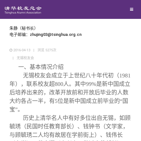
兴趣群体
西南联大校友会
朱静（秘书长）
电子邮编：zhujing03@tsinghua.org.cn
回馈母校
2016-04-13
|
浏览
5275
次
|
无锡校友会
媒体平台
捐赠项目
一、基本情况介绍
无锡校友会成立于上世纪八十年代初（1981
年），联系校友超800人。其中99%是新中国成立
百年清华
捐赠新闻
《清华校友通讯》
后培养出来的，改革开放前和开放后毕业的人数
大约各占一半，有5位是新中国成立前毕业的“国
校友服务
捐赠纪事
《水木清华》
清华人物
宝”。
历史上清华名人中有好多位出自无锡，如顾
校友总会
捐赠方法
我要订阅
清华故事
终身学习
毓琇（民国时任教育部长）、钱钟书（文学家，
与顾毓琇二人均有故居在学前街上）、钱伟长