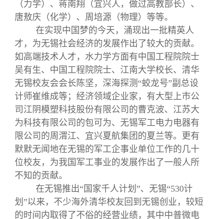
关闭
义工计划
新媒体平台
青春风采
信息化服务
总会简介
（力学）、蒋南翔（宜兴人，做过高教部长）、
唐敖庆（化学）、周培源（物理）等等。
在实现中国梦的今天，涌现出一批精英人
校友文苑
三创大赛
会长致辞
才，为无锡社会经济的发展作出了较大的贡献。
如高端技术人才，水力学方面有中国工程院院士
校友讲坛
实用信息
总会章程
吴有生、中国工程院院士、江南大学校长、清华
无锡校友会会长陈坚，深海探测“蛟龙号”副总设
校友视界
理事会名单
计师崔维成等；经济领域企业家，有大型上市公
司江阴模塑科技股份有限公司的曹克波、江苏大
为科技有限公司的包可为、无锡军工电力电器有
制度法规
限公司的周渭江、宜兴夏航集团的夏兰等。更有
默默无闻地在无锡的军工企事业单位工作的几十
联系我们
位校友，为我国军工事业的发展作出了一般人所
不知的贡献。
在无锡推出“国家千人计划”、无锡“530计
划”以来，不少海外清华校友回到无锡创业，较短
的时间内取得了不俗的经营业绩，其中中普微电