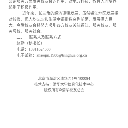
关闭
咨询服务方面发挥校友会的作用，对地方科技、教育人才培养
义工计划
新媒体平台
青春风采
信息化服务
总会简介
起到了积极作用。
近年来，长三角的经济迅猛发展，虽然镇江地区发展相
校友文苑
三创大赛
会长致辞
对较慢，但人均GDP和生活幸福指数名列前茅，发展潜力巨
大。今后校友会将努力吸引各方校友关注镇江，服务校友，服
务母校，服务社会。
校友讲坛
实用信息
总会章程
二、 联系人及联系方式
赵勤（秘书长）
电话：13911624388
校友视界
理事会名单
电子邮箱：zhaoqin.1988@tsinghua.org.cn
制度法规
北京市海淀区清华园1号 100084
技术支持：清华大学信息化技术中心
联系我们
版权所有©清华校友总会