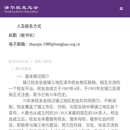
兴趣群体
西南联大校友会
联系人及联系方式
赵勤（秘书长）
回馈母校
电子邮箱：zhaoqin.1988@tsinghua.org.cn
媒体平台
捐赠项目
2016-03-25
|
浏览
1987
次
|
镇江校友会
一、基本情况简介
百年清华
捐赠新闻
《清华校友通讯》
镇江校友会是镇江地区清华校友相互联络、相互交流的
一个校友平台。校友会成立于1983年4月，于1983年在镇江民政
局正式注册，距今已有35年历史。
校友服务
捐赠纪事
《水木清华》
清华人物
35年来校友会经过镇江地区校友的共同努力，不断进
取，校友覆盖了镇江市区、丹阳、句容及扬中等镇江地区各个
县市，人数也从成立时的20~30人发展到现在的100多人。校友
校友总会
捐赠方法
我要订阅
清华故事
终身学习
会成立后，校友会本着服务校友、服务母校、服务社会的宗
旨，积极参与镇江地方建设，努力在科技、文化、信息交流和