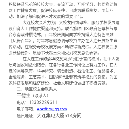
关闭
义工计划
新媒体平台
青春风采
信息化服务
总会简介
积极联系兄弟院校校友会，交流互动，互相学习，共同推动校
友工作健康发展，促进校际交往，已成为联系校友、团结互
动、加深了解和促进人才发展的重要平台。
校友文苑
三创大赛
会长致辞
大连校友会着力为广大校友回馈母校、服务学校发展建
设和育人工作提供渠道和支持。联合旅顺口区政府在母校气象
台东南栽种樱花林，百年校庆期间向学校捐赠大连特色贝雕
校友讲坛
实用信息
总会章程
《凤舞百年》，每年寒暑假协调母校招生办在大连开展招生宣
传活动，在服务母校发展方面不断取得新成绩。大连校友会原
会长杨德新、原秘书长赵玉荣均受到校友总会表彰。
校友视界
理事会名单
在大连工作的清华校友秉承行胜于言的校风，把个人发
展与国家利益相结合，在各行各业工作岗位上努力工作。在大
连的高等教育、科学研究、装备制造、石油化工、信息技术、
制度法规
金融服务、工艺美术、国防等行业都有清华校友的身影。为国
家科技发展和经济建设、社会文明建设做出了积极贡献。
二、地区校友会联系人
联系我们
王德生
（联系人）
13332229611
电话：
电子邮箱：
4749819@qq.com
大连集电大厦
514房间
通讯地址：