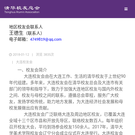
兴趣群体
西南联大校友会
地区校友会联系人
王德生
（联系人）
电子邮箱：
4749819@qq.com
回馈母校
2018-01-12
|
浏览
3835
次
|
大连校友会
媒体平台
捐赠项目
一、校友会简介
大连校友会由在大连工作、生活的清华校友于上世纪90
百年清华
捐赠新闻
《清华校友通讯》
年代组建。多年来，大连校友会在清华校友总会及大连市有关
部门的领导和指导下，致力于加强大连地区校友与国内外校友
之间、校友与母校之间的联系，遵循总会章程，服务广大校
校友服务
捐赠纪事
《水木清华》
清华人物
友，发扬学校传统，助力地方发展，为大连经济社会发展和母
校发展做出应有贡献。
大连校友会广泛联络大连及周边地区校友，已覆盖大连
校友总会
捐赠方法
我要订阅
清华故事
终身学习
全域十三个区市县和开放先导区，联络校友数百人。每年组织
召开校友大会，平均到场参会校友150余人。2017年，清华大
学美术学院校友会辽宁分会成立仪式在大连举行。大连校友会