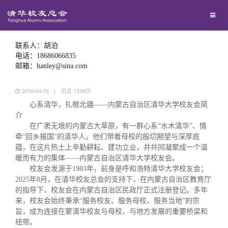
兴趣群体
西南联大校友会
联系人：胡泊
电话：18686066835
邮箱：hanley@sina.com
回馈母校
2016-04-05
|
浏览
1594
次
心系清华，扎根北疆——内蒙古自治区清华大学校友会简
媒体平台
捐赠项目
介
在广袤无垠的内蒙古大草原，有一群心系“水木清华”、情
牵“回乡报国”的清华人。他们带着母校的殷切期望与深厚底
百年清华
捐赠新闻
《清华校友通讯》
蕴，在这片热土上辛勤耕耘、建功立业，并共同凝聚成一个温
暖而有力的集体——内蒙古自治区清华大学校友会。
校友服务
捐赠纪事
《水木清华》
清华人物
校友会发源于1983年，前身是呼和浩特清华大学校友会；
2025年8月，在清华校友总会的支持下，在内蒙古自治区教育厅
的指导下，校友会在内蒙古自治区民政厅正式注册登记。多年
校友总会
捐赠方法
我要订阅
清华故事
终身学习
来，校友会始终秉承“服务校友、服务母校、服务当地”的宗
旨，成为连接在蒙清华校友与母校、与地方发展的重要桥梁和
纽带。