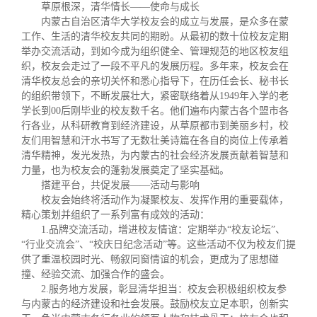
关闭
义工计划
新媒体平台
青春风采
信息化服务
总会简介
草原根深，清华情长——使命与成长
内蒙古自治区清华大学校友会的成立与发展，是众多在蒙
工作、生活的清华校友共同的期盼。从最初的数十位校友定期
校友文苑
三创大赛
会长致辞
举办交流活动，到如今成为组织健全、管理规范的地区校友组
织，校友会走过了一段不平凡的发展历程。多年来，校友会在
清华校友总会的亲切关怀和悉心指导下，在历任会长、秘书长
校友讲坛
实用信息
总会章程
的组织带领下，不断发展壮大，紧密联络着从1949年入学的老
学长到00后刚毕业的校友数千名。他们遍布内蒙古各个盟市各
行各业，从科研教育到经济建设，从草原都市到美丽乡村，校
校友视界
理事会名单
友们用智慧和汗水书写了无数壮美诗篇在各自的岗位上传承着
清华精神，发光发热，为内蒙古的社会经济发展贡献着智慧和
力量，也为校友会的蓬勃发展奠定了坚实基础。
制度法规
搭建平台，共促发展——活动与影响
校友会始终将活动作为凝聚校友、发挥作用的重要载体，
精心策划并组织了一系列富有成效的活动：
联系我们
1.品牌交流活动，增进校友情谊：定期举办“校友论坛”、
“行业交流会”、“校庆日纪念活动”等。这些活动不仅为校友们提
供了重温校园时光、畅叙同窗情谊的机会，更成为了思想碰
撞、经验交流、加强合作的盛会。
2.服务地方发展，彰显清华担当：校友会积极组织校友参
与内蒙古的经济建设和社会发展。鼓励校友立足本职，创新实