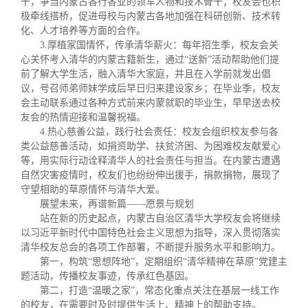
干，争当内蒙古各行各业的领军人物和技术骨干；校友会也积
极牵线搭桥，促进母校与内蒙古各地加强在科研创新、技术转
化、人才培养等方面的合作。
3.厚植家国情怀，传承清华薪火：每年招生季，校友会关
心关怀考入清华的内蒙古籍新生，通过“送新”活动帮助他们提
前了解大学生活，融入清华大家庭，并且在入学前就发出倡
议，号召师弟师妹学成后早日归来建设家乡；在毕业季，校友
会主动联系通过各种方式前来内蒙就职的毕业生，早早送去校
友会的热情迎接和温馨祝福。
4.热心慈善公益，践行社会责任：校友会组织校友参与各
类公益慈善活动，如捐资助学、扶贫济困、为困难校友献爱心
等，用实际行动诠释清华人的社会责任与担当。在内蒙古遭遇
自然灾害疫情时，校友们也纷纷伸出援手，捐款捐物，展现了
守望相助的草原情怀与清华大爱。
展望未来，再谱新篇——愿景与规划
站在新的历史起点，内蒙古自治区清华大学校友会将继续
以习近平新时代中国特色社会主义思想为指导，深入贯彻落实
清华校友总会的各项工作部署，不断提升服务水平和影响力。
第一，构筑“思想阵地”，定期组织“清华精神在草原”党建主
题活动，传播校友事迹，传承红色基因。
第二，打造“温暖之家”，常态化重点关注在基层一线工作
的校友，在需要时及时提供生活上、精神上的帮助支持。