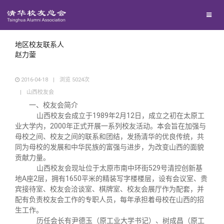
兴趣群体
西南联大校友会
地区校友联系人
赵力蓥
回馈母校
2016-04-18
|
浏览
5024
次
|
山西校友会
媒体平台
捐赠项目
一、校友会简介
山西校友会成立于1989年2月12日，成立之初在太原工
业大学内，2000年正式开展一系列校友活动。本会旨在加强与
百年清华
捐赠新闻
《清华校友通讯》
母校之间、校友之间的联系和团结，发扬清华的优良传统，共
同为母校的发展和中华民族的富强与进步，为改变山西的面貌
贡献力量。
校友服务
捐赠纪事
《水木清华》
清华人物
山西校友会现址位于太原市南中环街529号清控创新基
地A座2层，拥有1650平米的精装写字楼楼层，设有会议室、贵
宾接待室、校友会洽谈室、棋牌室、校友会展厅作为配套，并
校友总会
捐赠方法
我要订阅
清华故事
终身学习
配有负责校友会工作的专职人员，每年承担着母校在山西的招
生工作。
历任会长有尹德玉（原工业大学书记）、树成昌（原工