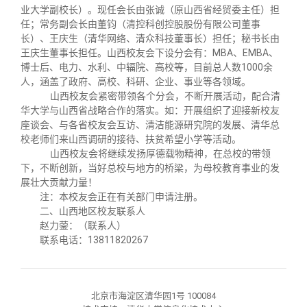
关闭
义工计划
新媒体平台
青春风采
信息化服务
总会简介
业大学副校长）。现任会长由张诚（原山西省经贸委主任）担
任；常务副会长由董钧（清控科创控股股份有限公司董事
长）、王庆生（清华网络、清众科技董事长）担任；秘书长由
校友文苑
三创大赛
会长致辞
王庆生董事长担任。山西校友会下设分会有：MBA、EMBA、
博士后、电力、水利、中辐院、高校等，目前总人数1000余
人，涵盖了政府、高校、科研、企业、事业等各领域。
校友讲坛
实用信息
总会章程
山西校友会紧密带领各个分会，不断开展活动，配合清
华大学与山西省战略合作的落实。如：开展组织了迎接新校友
座谈会、与各省校友会互访、清洁能源研究院的发展、清华总
校友视界
理事会名单
校老师们来山西调研的接待、扶贫希望小学等活动。
山西校友会将继续发扬厚德载物精神，在总校的带领
下，不断创新，当好总校与地方的桥梁，为母校教育事业的发
制度法规
展壮大贡献力量！
注：本校友会正在有关部门申请注册。
二、山西地区校友联系人
联系我们
赵力蓥：（联系人）
联系电话：13811820267
北京市海淀区清华园1号 100084