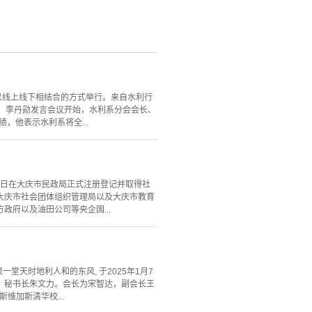
以线上线下相结合的方式举行。来自水利行
。李丹勋发言会议开始，水利系分会会长、
，他表示水利系将全...
1日在大庆市民政局正式注册登记并取得社
大庆市社会团体组织管理局以及大庆市教育
府以及油田公司等央企国...
汇聚一堂天时地利人和的东风, 于2025年1月7
宇，秘书长朱文力。会长为宋智达，副会长王
维加斯清华校...