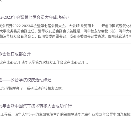
文
2-2023年会暨第七届会员大会成功举办
友会召开2022-2023年会暨第七届会员大会。大会以“乘势而上——开创中国式现代
大学校务委员会副主任、清华校友总会副会长姜胜耀，清华校友总会秘书长、清华大
都清华校友会名誉会长、四川省委原副书记、成都市委原书记黄寅逵，四川成都清华校友
作会议在成都召开
在成都召开 清华大学第九次校友工作会议在成都召开 ...
管——公管学院校庆活动综述
，公管学院举办了一系列活动迎接校友回家。
友年会暨中国汽车技术转移大会成功举行
汽车工程系、清华大学苏州汽车研究院主办的第四届清华汽车行业校友年会暨中国汽车