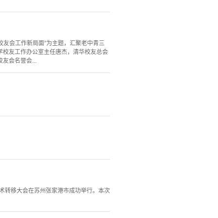
化校友会工作新局面”为主题，汇聚老中青三
学校友工作办公室主任唐杰，清华校友总会
会名誉会...
技术转移大会在苏州张家港市成功举行。本次