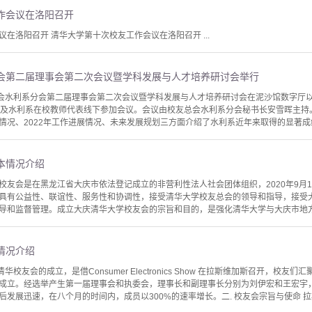
作会议在洛阳召开
在洛阳召开 清华大学第十次校友工作会议在洛阳召开 ...
会第二届理事会第二次会议暨学科发展与人才培养研讨会举行
总会水利系分会第二届理事会第二次会议暨学科发展与人才培养研讨会在泥沙馆数字厅
以及水利系在校教师代表线下参加会议。会议由校友总会水利系分会秘书长安雪晖主持
情况、2022年工作进展情况、未来发展规划三方面介绍了水利系近年来取得的显著成绩
本情况介绍
校友会是在黑龙江省大庆市依法登记成立的非营利性法人社会团体组织，2020年9月
具有公益性、联谊性、服务性和协调性，接受清华大学校友总会的领导和指导，接受
导和监督管理。成立大庆清华大学校友会的宗旨和目的，是强化清华大学与大庆市地方政
情况介绍
华校友会的成立，是借Consumer Electronics Show 在拉斯维加斯召开，校友们
正式成立。经选举产生第一届理事会和执委会，理事长和副理事长分别为刘伊宏和王宏
发展迅速，在八个月的时间内，成员以300%的速率增长。二. 校友会宗旨与使命 拉斯