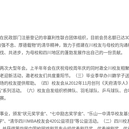
在民政部门注册登记的非赢利性联合团体组织，目前会员名额已达30
自强不息、厚德载物”的清华精神，致力于搭建在川校友与母校的沟
伐、共进步，为母校和四川地区的蓬勃发展作出自己的一份贡献。
两次大型年会。上半年年会在庆祝母校周年庆的同时邀全川校友相
老迎新活动，邀老校友们共度重阳节。（三）毕业季举办川籍学子
场的校友提供帮助。（四）校友会从2012年11月创刊《天府清华人
坛”系列活动。（六）校友自发组织桥牌队、羽毛球队、乒乓球队、
赛。
业，颁发“状元奖学金”、“七中励志奖学金”、“乐山一中清华校友基
学”、“清华四川MBA校友会420公益项目”等公益活动。（二）四川校
出，并获得第四届中国校园戏剧节专业组优秀剧目奖、优秀编剧奖、