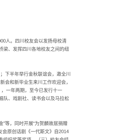
00人。四川校友会以发扬母校清
通桥梁、发挥四川各地校友之间的纽
聚；下半年举行金秋联谊会，邀全川
送新会和新毕业生来川工作欢迎会，
》，一年两期，至今已发行十一
合唱队、戏剧社、读书会以及马拉松
金”等，同时开展“为贺麟故居捐赠
友会原创话剧《一代斯文》自2014
优秀组织奖等奖项。（三）校友会结