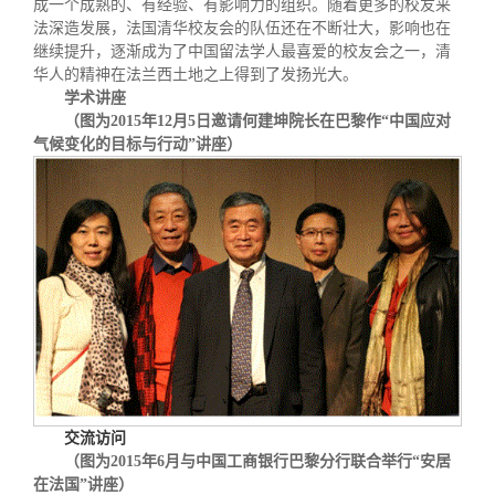
成一个成熟的、有经验、有影响力的组织。随着更多的校友来
法深造发展，法国清华校友会的队伍还在不断壮大，影响也在
继续提升，逐渐成为了中国留法学人最喜爱的校友会之一，清
华人的精神在法兰西土地之上得到了发扬光大。
学术讲座
（图为
2015
年
12
月
5
日邀请何建坤院长在巴黎作
“
中国应对
气候变化的目标与行动
”
讲座）
交流访问
（图为
2015
年
6
月与中国工商银行巴黎分行联合举行
“
安居
在法国
”
讲座）