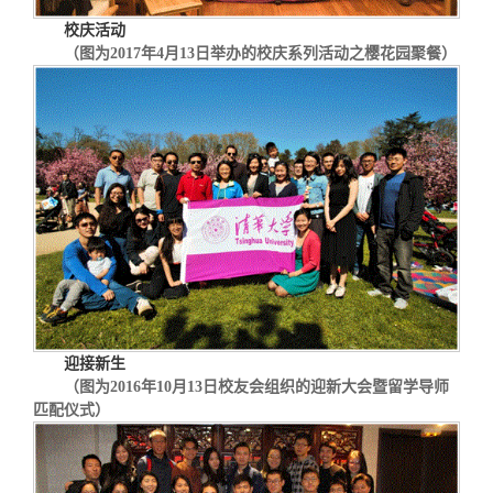
校庆活动
（图为
2017
年4月13日举办的校庆系列活动之樱花园聚餐）
迎接新生
（图为
2016
年
10
月
13
日校友会组织的迎新大会暨留学导师
匹配仪式）