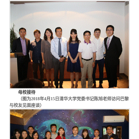
母校接待
（图为
2018
年
4
月
15
日清华大学党委书记陈旭老师访问巴黎
与校友见面座谈）