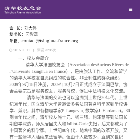
兴趣群体
西南联大校友会
会 长：刘大伟
秘书长：刁彩潇
contact@tsinghua-france.org
邮箱：
回馈母校
2016-03-11
|
浏览
3286
次
一、校友会简介
清华大学法国校友会（Association desAnciens Elèves de
媒体平台
捐赠项目
l’Université Tsinghua en France），是由旅法工作、交流和留学
的清华大学校友自愿组成的联合性、非营利性的群众组织，
百年清华
捐赠新闻
《清华校友通讯》
2009年9月18日注册，2009年10月7日正式成立于法国巴黎。协
会主要宗旨是服务校友，服务母校，促进中法科技文化交流。
清华与法国的交流也可以追溯到上世纪20年代。上世
校友服务
捐赠纪事
《水木清华》
清华人物
纪30年代，国立清华大学曾邀请多名法国著名科学家到学校讲
学、兼职，其中有物理学家P. Langevin, 数学家J. Hardamart。30
到40年代之间，清华校友施士元、钱三强、何泽慧等到法国长
校友总会
捐赠方法
我要订阅
清华故事
终身学习
期留学深造，师从居里夫人和Jolliot-Curie夫妇，后来都成为了
中国著名的科学家。上世纪80年代，随着中国的改革开放，又
有一些清华人陆续来法留学。但由于人数较少，直到20世纪