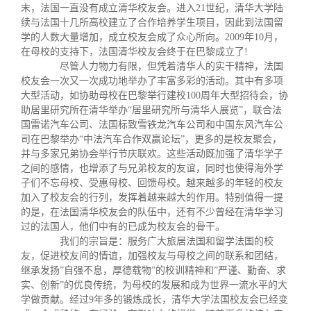
关闭
义工计划
新媒体平台
青春风采
信息化服务
总会简介
末，法国一直没有成立清华校友会。进入21世纪，清华大学陆
续与法国十几所高校建立了合作培养学生项目，因此到法国留
学的人数大量增加，成立校友会成了众心所向。2009年10月，
校友文苑
三创大赛
会长致辞
在母校的支持下，法国清华校友会终于在巴黎成立了!
尽管人力物力有限，但凭着清华人的实干精神，法国
校友会一次又一次成功地举办了丰富多彩的活动。其中有多项
校友讲坛
实用信息
总会章程
大型活动，如协助母校在巴黎举行建校100周年大型招待会，协
助居里研究所在清华举办“居里研究所与清华人展览”，联合法
国雷诺汽车公司、法国标致雪铁龙汽车公司和中国东风汽车公
校友视界
理事会名单
司在巴黎举办“中法汽车合作双赢论坛”，更多的是校友聚会，
并与多家兄弟协会举行节庆联欢。这些活动既加强了清华学子
之间的感情，也增添了与兄弟校友的友谊，同时也使得海外学
制度法规
子们不忘母校、受惠母校、回馈母校。越来越多的年轻的校友
加入了校友会的行列，发挥着越来越大的作用。特别值得一提
的是，在法国清华校友会的队伍中，还有不少曾经在清华学习
联系我们
过的法国人，他们中有的已成为校友会的骨干。
我们的宗旨是：服务广大旅居法国和留学法国的校
友，促进校友间的情谊，加强校友与母校之间的联系和团结，
继承发扬”自强不息，厚德载物”的校训精神和”严谨、勤奋、求
实、创新”的优良传统，为母校的发展和成为世界一流水平的大
学做贡献。经过9年多的锻炼成长，清华大学法国校友会已经变