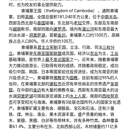
关闭
义工计划
新媒体平台
青春风采
信息化服务
总会简介
时，也为校友的事业提供助力。
柬埔寨王国（theKingdom of Cambodia） ，通称柬埔
寨，旧称
高棉
，全国总面积181,040平方公里，位于
中南半岛
，
校友文苑
三创大赛
会长致辞
西部及西北部与
泰国
接壤，东北部与
老挝
交界，东部及东南部
与
越南
毗邻，南部则面向
暹罗湾
。境内有
湄公河
和东南亚最大
的淡水湖－
洞里萨湖
，首都
金边
。柬埔寨人口约1500万，高棉
校友讲坛
实用信息
总会章程
族占总人口80%。华人华侨约100万。
柬埔寨系
君主立宪制
王国，立法、行政、司法
三权分
立
。柬埔寨是
东南亚国家联盟
成员国，经济以
农业
为主，
工业
校友视界
理事会名单
基础薄弱，是世界上
最不发达国家
之一。近年来，随着柬埔寨
大力推动旅游业，已取得有效的成绩，并随着政局稳定，成功
吸引中国、韩国、日本等国家前往投资进驻，成为东南亚的新
制度法规
兴投资点之一。柬埔寨将
佛教
定为
国教
，目前有超过95%的人
信仰，在柬埔寨北部的
暹粒市
近郊有举世闻名的世界遗产
吴哥
窟
。在中部的
金边
有大量的佛教寺庙，西部有东南亚最大的淡
联系我们
水湖
洞里萨湖
可搭船游览湖面上的
水上人家
，南部的
西哈努克
市
可享受阳光与海滩。柬埔寨有3处联合国所列入的国家文化遗
产。柬埔寨矿藏主要有金、磷酸盐、宝石和石油，还有少量
铁、煤。林业、渔业、果木资源丰富。盛产贵重的柚木、铁
木、紫檀、黑檀、白卯等热带林木，并有多种竹类。森林覆盖
率61.4%，主要分布在东、北和西部山区。木材储量约11亿多