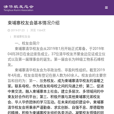
兴趣群体
西南联大校友会
柬埔寨校友会基本情况介绍
2019-07-23
|
浏览
1564
次
|
柬埔寨校友会
回馈母校
一、校友会简介
柬埔寨清华校友会从2019年1月开始正式筹备，于2019年
媒体平台
捐赠项目
04月28日在金边宣告成立，37位清华校友齐聚金边见证成立仪
式以及第一届理事会的诞生。第一届会长为88级工物系石峰校
友。
百年清华
捐赠新闻
《清华校友通讯》
柬埔寨清华校友会为非政治性、非盈利性组织。截至2019
年4月底，校友会现有登记在册人数为60余人。校友会的主要宗
旨和目的为：第一、服
务校友、成为柬埔寨清华校友的温暖之
校友服务
捐赠纪事
《水木清华》
清华人物
家。联系母校，作为校友和母校之间的沟通之桥；第二、促进
中柬交流，融入柬埔寨本土社会。建立多层次、多领域间的中
柬友好合作的平台；第三、积极开展与其他柬埔寨兄弟校友
校友总会
捐赠方法
我要订阅
清华故事
终身学习
会、华人华侨团体的学习互动。在未来的组织建设中，柬埔寨
清华校友会将秉承严谨勤奋、求实创新、自强不息、厚德载物
的精神，积极为柬埔寨校友组织各类活动，凝聚校友感情的同