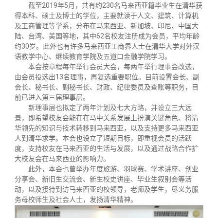
关闭
义工计划
新媒体平台
青春风采
信息化服务
总会简介
截至2019年5月，共有约230名马来西亚籍毕业生在清华获
得本科、硕士及博士的学位，主要就读于人文、建筑、计算机
及工商管理等学系，分布在马来西亚、新加坡、印尼、中国大
校友文苑
三创大赛
会长致辞
陆、台湾、美国等地，其中62名校友注册成为会员，平均年龄
约30岁。此外也有许多马来西亚工商界人士在清华大学对外汉
语教学中心、继续教育学院及五道口金融学院学习。
校友讲坛
实用信息
总会章程
本会按章程每年举行会员大会，每两年举行理事会改选，
由会员投选出13名理事，再复选重要职位。目前设置会长、副
会长、秘书长、副秘书长、财政、纪律委员及查账等职务，目
校友视界
理事会名单
前已进入第三届理事层。
新理事层也拟定了两年计划及七大方略，并设立三大远
景，即希望校友会能在在马中关系发展上扮演关键角色、将清
制度法规
华领先的知识与技术转移到马来西亚，以及支持更多马来西亚
人到清华求学。本会也设立了短期目标，即重视会员的活跃
度，支持校友在马来西亚的生活与发展，以及通过战略合作扩
联系我们
大校友会在马来西亚的影响力。
此外，本会也曾举办年度旅游、羽球赛、学术讲座、创业
分享会、新旧生交流会、新生校史讲座、毕业生叙别会等活
动，以及接待到访马来西亚的校领导，老师及学生，尽义务服
务母校师生及社会人士，发扬清华精神。