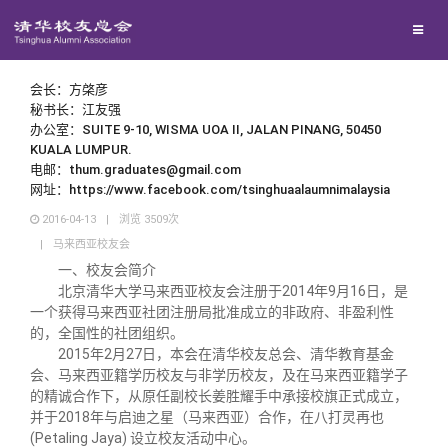
兴趣群体
西南联大校友会
会长：方棨彦
秘书长：江友强
办公室：SUITE 9-10, WISMA UOA II, JALAN PINANG, 50450
回馈母校
KUALA LUMPUR.
电邮：thum.graduates@gmail.com
网址：https://www.facebook.com/tsinghuaalaumnimalaysia
媒体平台
捐赠项目
2016-04-13
|
浏览
3509
次
|
马来西亚校友会
百年清华
一、校友会简介
捐赠新闻
《清华校友通讯》
北京清华大学马来西亚校友会注册于2014年9月16日，是
一个获得马来西亚社团注册局批准成立的非政府、非盈利性
校友服务
捐赠纪事
《水木清华》
清华人物
的，全国性的社团组织。
2015年2月27日，本会在清华校友总会、清华教育基金
会、马来西亚籍学历校友与非学历校友，及在马来西亚籍学子
校友总会
捐赠方法
我要订阅
清华故事
终身学习
的精诚合作下，从原任副校长姜胜耀手中承接校旗正式成立，
并于2018年与启迪之星（马来西亚）合作，在八打灵再也
(Petaling Jaya) 设立校友活动中心。