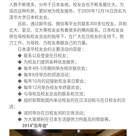
关闭
义工计划
新媒体平台
青春风采
信息化服务
总会简介
人数不断增多，分布于日本各地，校友会也不断发展壮大。为
适应这种形势，更好地为校友服务，于2000年12月16日改名为
清华大学日本校友会。
校友文苑
三创大赛
会长致辞
目前，通过邮件组、微信等平台共联系300多位校友。并和
北大、复旦、交大等校友会有着很多的横向联系。日本校友会
将在母校和校友总会的指导下，在广大在日校友的支持下，努
校友讲坛
实用信息
总会章程
力工作，为母校、为校友奉献自己的力量。
日本清华校友会的主要活动内容是：
◆ 联系以及登录在日校友；
校友视界
理事会名单
◆ 为校友们提供各种信息服务；
◆ 每年4月-5月期间举办校庆联欢会；
◆ 每年8月举办的郊游活动；
制度法规
◆ 每年10月的迎接新校友来日聚会；
◆ 每年12月举办校友年终联欢会；
◆ 与母校及校友总会的联系和交流；
联系我们
◆ 组织和帮助国内来访校友的在日活动和与在日校友的交
流；
◆ 适时举办在日校友间的文体活动；
◆ 为大家顺利在日本生活提供力所能及的帮助等。
2014“忘年会”