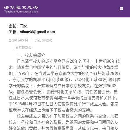
兴趣群体
西南联大校友会
会长：司化
邮箱：sihua98@gmail.com
2016-03-14
|
浏览
5782
次
回馈母校
|
日本校友会
一、校友会简介
媒体平台
捐赠项目
日本清华校友会成立至今已有20年的历史。上世纪80年代
末，随着留日中国学生的与日俱增，清华毕业的校友也急剧增
加。1995年，在当时留学东京都立大学的张宇宙 (热能系78级)
百年清华
捐赠新闻
《清华校友通讯》
、东京大学的胡和平 (水利系80级) 、赵艰 (化工系80级) 等几位
学长的倡议下，开始筹备成立日本东京校友会。在张宗植(32
级、前任名誉会长)、曲德林(化工系61级、前任名誉会长、曾
校友服务
捐赠纪事
《水木清华》
清华人物
任驻日本大使馆教育参赞)等老一辈学长的直接支持和关怀下，
于1995年4月23日在驻日大使馆教育处举行了成立大会。张宗
植老学长在经济上也给予了校友会极大的支持。
校友总会
捐赠方法
我要订阅
清华故事
终身学习
校友会成立之目的在于加强校友之间的联系与交流，加强
校友与母校和日本社会的联系，为祖国的发展和中日两国的友
好交流做出贡献，并为母校赢得声誉。从成立以来，来日校友