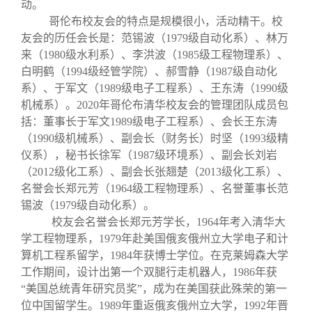
关闭
义工计划
新媒体平台
青春风采
信息化服务
总会简介
动。
哥伦布校友会的特点是规模很小，活动精干。校
友会的历任会长是：范锡波（1979级自动化系）、林万
校友文苑
三创大赛
会长致辞
来（1980级水利系）、李洪波（1985级工程物理系）、
白明鹤（1994级经管学院）、郝雪静（1987级自动化
系）、于军文（1989级电子工程系）、王东涛（1990级
校友讲坛
实用信息
总会章程
机械系）。2020年哥伦布清华校友会的管理团队成员包
括：董事长于军文1989级电子工程系）、会长王东涛
校友视界
理事会名单
（1990级机械系）、副会长（财务长）时坚（1993级精
仪系），秘书长徐军（1987级环境系）、副会长刘岩
（2012级化工系）、副会长张翘楚（2013级化工系）、
制度法规
名誉会长郑元芳（1964级工程物理系）、名誉董事长范
锡波（1979级自动化系）。
联系我们
校友会名誉会长郑元芳学长，1964年考入清华大
学工程物理系，1979年赴美国俄亥俄州立大学电子和计
算机工程系留学，1984年获博士学位。在克莱姆森大学
工作期间，设计出第一个双腿行走机器人，1986年获
“美国总统青年研究员奖”，成为在美国获此殊荣的第一
位中国留学生。1989年重返俄亥俄州立大学，1992年晋