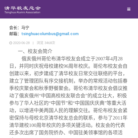
兴趣群体
西南联大校友会
会长：马宁
邮箱：
tsinghuacolumbus@gmail.com
2020-06-28
|
浏览
3468
次
回馈母校
一、校友会简介
俄亥俄州哥伦布清华校友会成立于2007年4月28
媒体平台
捐赠项目
日，并同时庆祝母校建校96周年校庆。哥伦布校友会自
创建以来，初步建成了清华校友日常交往联络的平台，
建立了管理团队有序交接机制，举办的常规活动包括春
百年清华
捐赠新闻
《清华校友通讯》
季校庆聚会和秋季野餐聚会。哥伦布清华校友会倡议推
动了俄亥俄州“中国高校校友联合会”的成立壮大，积极
校友服务
捐赠纪事
《水木清华》
清华人物
参与了华人社区的“中国节”和“中国国庆庆典”等重大活
动，以增进中美两国人民的理解交往。哥伦布校友会紧
密保持与母校北京清华校友总会的联系，参与了2011年
校友总会
捐赠方法
我要订阅
清华故事
终身学习
清华建校100周年校庆的多项关键活动。校友会的代表
还多次出席了国务院侨办、中国驻美领事馆的各项活