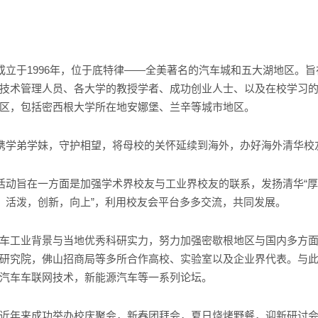
成立于1996年，位于底特律——全美著名的汽车城和五大湖地区。
技术管理人员、各大学的教授学者、成功创业人士、以及在校学习
区，包括密西根大学所在地安娜堡、兰辛等城市地区。
携学弟学妹，守护相望，将母校的关怀延续到海外，办好海外清华校
活动旨在一方面是加强学术界校友与工业界校友的联系，发扬清华“厚
结，活泼，创新，向上”，利用校友会平台多多交流，共同发展。
车工业背景与当地优秀科研实力，努力加强密歇根地区与国内多方
研究院，佛山招商局等多所合作高校、实验室以及企业界代表。与
汽车车联网技术，新能源汽车等一系列论坛。
近年来成功举办校庆聚会，新春团拜会，夏日烧烤野餐，迎新研讨