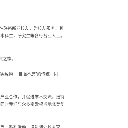
旨在联络新老校友，为校友服务。其
的本科生，研究生等各行各业人士。
友之家。
德载物， 自强不息”的传统；同
面产业合作，并促进学术交流，接待
此同时我们与众多密歇根当地北美华
会等一系列活动，增进海外校友交