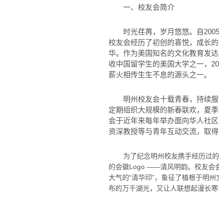
一、校友会简介
时光荏苒，岁月悠悠。自200
校友会经历了初创的喜悦，成长的
华。作为美国知名的文化教育发达
收中国留学生的美国大学之一，2
薪火相传生生不息的源头之一。
明州校友会十载青春，持续服
定期组织大规模的新春联欢，夏季
会于近年来每年举办面向华人社区
资深教授等与青年互动交流，取得
为了纪念明州校友携手经历过的
的会徽Logo ——清风明韵。校友
大气的“清华印”，象征了植根于明
布的万千湖光，又让人联想起漫长寒