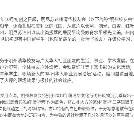
5年10月初创之日起，明尼苏达州清华校友会（以下简称“明州校友会
艰辛，逐渐扎根在美利坚的北国，从这片以长河、湖光、白雪、红
州，明尼苏达州以其出类拔萃的居民平均受教育水平领先全美。州
0世纪初即有中国留学生（也就是最早的一批清华校友）在该校学习
务于明州清华校友与广大华人社区朋友的生活、事业、学术发展。
户外野营，全体校友户外烧烤，金秋赏红叶等丰富多彩的文化活动；
青年学生、职场新人的“明州华人职业发展论坛”活动，席间邀请当
了火爆的现场效果与极佳的社会效应。
岁月点滴，明州校友会特别于2013年将清华文化与明州风物沉淀萃取出
会会徽以高贵典雅的“清华紫”作为底色，将古朴大方的篆体“清华”二字镶嵌
州文化底蕴之上的清华精神。古印特有的白色斑驳条纹，十分写意地散布在
冬中覆盖大地的皑皑白雪，为会徽的设计增添了几分岁月沉淀的厚重感与