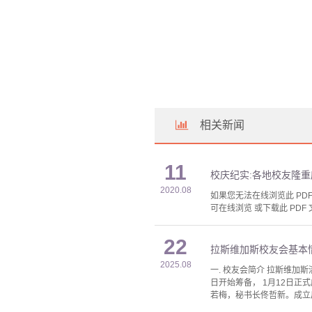
相关新闻
11
校庆纪实:各地校友隆重
2020.08
如果您无法在线浏览此 PDF 
可在线浏览 或下载此 PDF 
22
拉斯维加斯校友会基本
2025.08
一. 校友会简介 拉斯维加斯清
日开始筹备， 1月12日
若梅，秘书长佟哲新。成立后