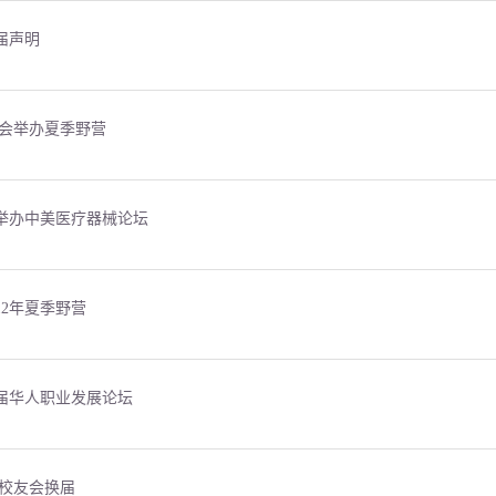
届声明
友会举办夏季野营
举办中美医疗器械论坛
12年夏季野营
届华人职业发展论坛
华校友会换届