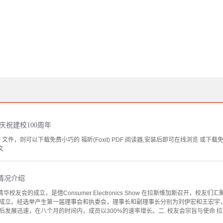
庆祝建校100周年
文件，则可以下载免费小巧的 福昕(Foxit) PDF 阅读器,安装后即可在线浏览 或下载免费的 
文
情况介绍
华校友会的成立，是借Consumer Electronics Show 在拉斯维加斯召开，校友们
正式成立。经选举产生第一届理事会和执委会，理事长和副理事长分别为刘伊宏和王宏
发展迅速，在八个月的时间内，成员以300%的速率增长。二. 校友会宗旨与使命 拉斯