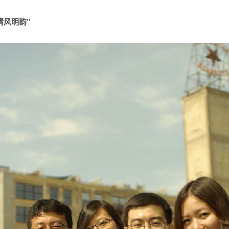
清风明韵
”