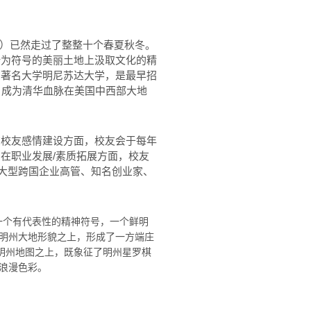
”）已然走过了整整十个春夏秋冬。
叶为符号的美丽土地上汲取文化的精
内著名大学明尼苏达大学，是最早招
，成为清华血脉在美国中西部大地
在校友感情建设方面，校友会于每年
在职业发展/素质拓展方面，校友
地大型跨国企业高管、知名创业家、
一个有代表性的精神符号，一个鲜明
于明州大
地形貌之上，形成了一方端庄
明州地图之上，既象征了明州星罗棋
浪漫色彩。