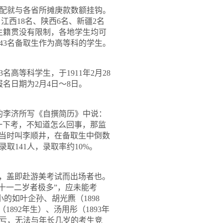
配就与各省所摊庚款数额挂钩。
、江西
18
名、陕西
6
名、新疆
2
名
生籍贯没有限制，各地学生均可
43
名备取生作为高等科的学生。
3
名高等科学生，于
1911
年
2
月
28
报名日期为
2
月
4
日～
8
日。
的李济所写《自撰简历》中说：
一下考，不知道怎么回事，那监
当时叫李顺井，在备取生中倒数
录取
141
人，录取率约
10%
。
，盖即赴游美考试而出场者也。
十一二岁者极多”，应未能考
小的如叶企孙、胡光麃（
1898
（
1892
年生）、汤用彤（
1893
年
亏，无法与年长几岁的考生竞