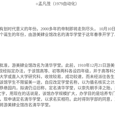
○孟凡茂（
1979
自动化）
有划时代意义的年份。
2000
多年的帝制即将走到尽头，
10
月
10
个诞生的年份，由游美肄业馆改名的清华学堂于这年春季开学了
部批准，游美肄业馆改名为清华学堂。此前，
1910
年
12
月
21
日游美
“现经拟定办法，于该馆高等、初等两科各设四年级，并于高等
大学或直入大学研究科，收效较易，成功较速，而未经派往各生
该馆学生不限留美一途，自应改定学堂名称，以为循名核实之计
恭悬园内，拟请仍沿旧称，定名清华学堂，以崇先朝手泽之贻，
文字，用现在的话说是，该馆办学规模扩大，办学目的是培养专
，现申请定名清华学堂，以求名实相符。此时得到学部的同意，
将游美肄业馆改名清华学堂。