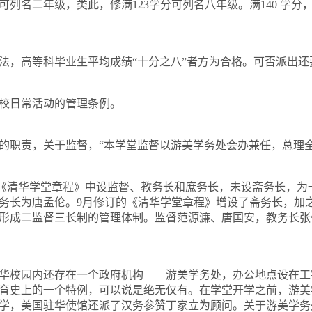
可列名二年级，类此，修满
123
学分可列名八年级。满
140
学分
法，高等科毕业生平均成绩“十分之八”者方为合格。可否派出还
校日常活动的管理条例。
的职责，关于监督，“本学堂监督以游美学务处会办兼任，总理全
《清华学堂章程》中设监督、教务长和庶务长，未设斋务长，为
务长为唐孟伦。
9
月修订的《清华学堂章程》增设了斋务长，加
形成二监督三长制的管理体制。监督范源濂、唐国安，教务长张
华校园内还存在一个政府机构——游美学务处，办公地点设在工
育史上的一个特例，可以说是绝无仅有。在学堂开学之前，游美
学，美国驻华使馆还派了汉务参赞丁家立为顾问。关于游美学务