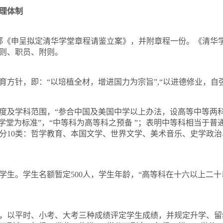
理体制
部《申呈拟定清华学堂章程请鉴立案》，并附章程一份。《清华
则、职员、附则。
育方针，即：“以培植全材，增进国力为宗旨”
,
“以进德修业，自
度及学科范围，“参合中国及美国中学以上办法，设高等中等两科
学堂为标准”，“中等科为高等科之预备 ”；表明中等科相当于
分
10
类：哲学教育、本国文学、世界文学、美术音乐、史学政治
学生。学生名额暂定
500
人，学生年龄，“高等科在十六以上二
，以平时、小考、大考三种成绩评定学生成绩，并规定升学、留