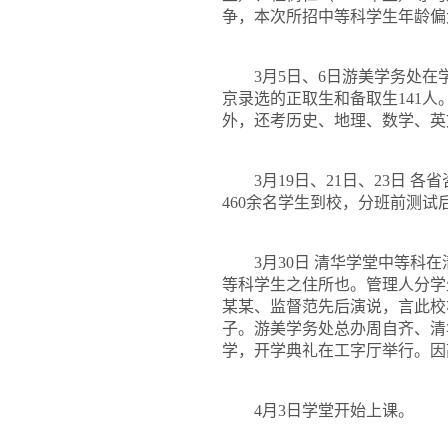
争，本次所招中等科学生年龄偏
3
月
5
日、
6
日游美学务处在
京录选的正取生和备取生
141
人
外，还考历史、地理、数学、英
3
月
19
日、
21
日、
23
日 各
460
余名学生到校，分班前测试
3
月
30
日 清华学堂中等科
等科学生之住所也。管理人分学
某某、监督范先后演说，言此校
子。游美学务处总办周自齐、清
学，开学典礼在工字厅举行。因
4
月
3
日学堂开始上课。