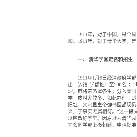
1911
年，对于中国，是个具
和。
1911
年，对于清华大学，是
一、 清华学堂定名和招生
1911
年
1
月5日经清政府学
出：该馆“学额推广至
500
名”；
理。庶将来派遣各生，分入美国
学，成材尤较多，如此办理，则
旧址，文宗显皇帝御书匾额现仍
义，于事实尤属相符。”这一段
以应改称学堂。因原址为清华园
才会同学部上奏朝廷，申请批准