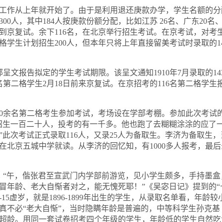
工作从上年就开始了。由于是利用退还庚款办学，学生名额的分
300
人，其中
184
人按庚款份额分配，比如江苏
26
名、广东
20
名
到京复试。余下
116
名，在北京举行招生考试。在京考试，对考
格学生计划招生
200
人，但本年只将上年直接留美考试时录取的
1
部呈文报告拟定的学生考试期限。该呈文通知
1910
年
7
月录取的
14
名第二格学生
2
月
18
日前来京复试。在京招考的
116
名第二格学生
0
余名第二格考生参加考试，考场设在学部考棚。参加此次考试
招生一百二十人，投考的有一千多。他也跑了去糊糊涂涂的应了
”此次考试正式录取
116
人，又录
25
人为备取生。李济为备取生，
在北京五城中学就读。从李济的回忆知，有
1000
多人报考，最后
：“午，偕张君至宣武门内学部前游览，见小学生颇多，手持墨盒
冒年龄、老大自惭者对之，能无愧死耶！”《吴宓日记》提到的“
-15
虚岁，就是
1896-1899
年出生的学生，从录取名单看，年龄较
真不必“老大自惭”，当时隐瞒年龄是普遍的，中等科学生孙克基
超龄。用同一套试卷招考四个年级的学生，年龄低的学生自然吃