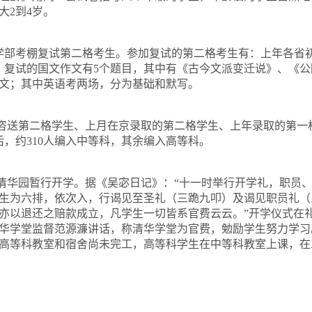
大
2
到
4
岁。
学部考棚复试第二格考生。参加复试的第二格考生有：上年各省
。复试的国文作文有
5
个题目，其中有《古今文派变迁说》、《公
文；其中英语考两场，分为基础和默写。
省咨送第二格学生、上月在京录取的第二格学生、上年录取的第一
后，约
310
人编入中等科，其余编入高等科。
在清华园暂行开学。据《吴宓日记》：“十一时举行开学礼，职员
生为六排，依次入，行谒见至圣礼（三跪九叩）及谒见职员礼（
亦以退还之赔款成立，凡学生一切皆系官费云云。”开学仪式在
华学堂监督范源濂讲话，称清华学堂为官费，勉励学生努力学习
高等科教室和宿舍尚未完工，高等科学生在中等科教室上课，在