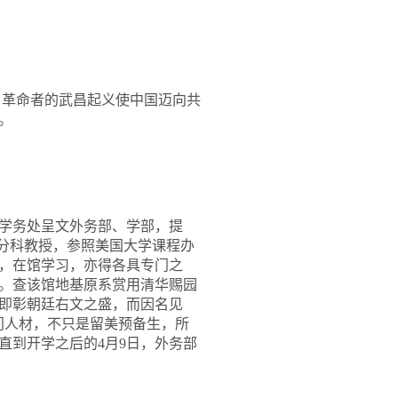
日革命者的武昌起义使中国迈向共
。
学务处呈文外务部、学部，提
科分科教授，参照美国大学课程办
，在馆学习，亦得各具专门之
。查该馆地基原系赏用清华赐园
即彰朝廷右文之盛，而因名见
门人材，不只是留美预备生，所
直到开学之后的
4
月
9
日，外务部