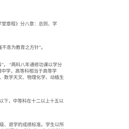
学堂章程》分八章：总则、学
强不息为教育之方针”。
”， “两科八年通修功课以学分
普通中学，高等科相当于高等学
、数学天文、物理化学、动植生
十以下，中等科在十二以上十五以
级、退学的成绩标准。学生以所