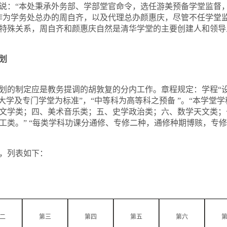
说：“本处秉承外务部、学部堂官命令，选任游美预备学堂监督
作为学务处总办的周自齐，以及代理总办颜惠庆，尽管不任学堂
特殊关系，周自齐和颜惠庆自然是清华学堂的主要创建人和领导
划
划的制定应是教务提调的胡敦复的分内工作。章程规定：学程“设
大学及专门学堂为标准”，“中等科为高等科之预备 ”。“本学堂
文学类；四、美术音乐类；五、史学政治类；六、数学天文类；
工类。” “每类学科功课分通修、专修二种，通修种期博赅，专修
，列表如下：
二
第三
第四
第五
第六