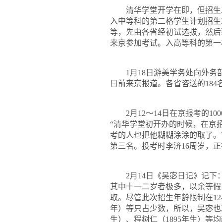
清华学堂开学在即，但招生
入中等科的第二格学生计划招生
等，先由各省经初试选拔，然后
来京参加考试。入高等科的第一
1
月
18
日游美学务处向外务
日前来京报道。各省咨送的
184
2
月
12
～
14
日在京报考的
100
“清华学堂初开办的时候，在京
考的人也把他糊糊涂涂的取了。
第三名。投考时李济
16
周岁，正
2
月
14
日《吴宓日记》记下
其中十一二岁者极多，以余等假
取。尽管此次招生年龄限制在
12
年）等只占少数，所以，吴宓也
生）、程树仁（
1895
年生）等均