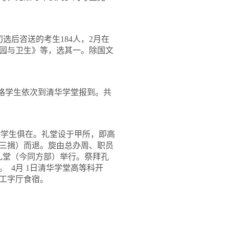
初选后咨送的考生
184
人，
2
月在
园与卫生》等，选其一。除国文
格学生依次到清华学堂报到。共
、学生俱在。礼堂设于甲所，即高
三揖）而退。旋由总办周、职员
礼堂（今同方部）举行。祭拜孔
。
4
月
1
日清华学堂高等科开
工字厅食宿。