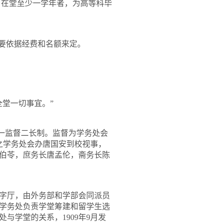
，在堂至少一学年者，为高等科毕
要依据经费和名额来定。
堂一切事宜。”
一监督二长制。监督为学务处会
之学务处会办唐国安到校视事，
伯苓，庶务长唐孟伦，斋务长陈
字厅，由外务部和学部会同派员
学务处负责学堂筹建和留学生选
处与学堂的关系，
1909
年
9
月发