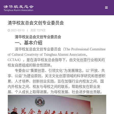
兴趣群体
西南联大校友会
清华校友总会文创专业委员会
2021-03-10
|
浏览
7279
次
清华校友总会文创专业委员会
回馈母校
一、基本介绍
清华校友总会文创专业委员会（The Professional Committee
媒体平台
捐赠项目
of Cultural Creativity of Tsinghua Alumni Association，
CCTAA），是在清华校友总会指导下，由文化创意行业相关的
校友自愿组成的联合性团体。
百年清华
捐赠新闻
《清华校友通讯》
专委会以“集聚创意、引领文化”为发展理念，以“开放、共
享、公益”为建设原则，关注文化创意领域的科学研究和思想积
累、人才培养、创新创业实践，旨在加强行业内校友之间、国
校友服务
捐赠纪事
《水木清华》
清华人物
内外校友之间、校友与母校之间的联系，帮助校友在职业发
展、个人成长上取得进展，为母校发展、社会进步做出贡献。
校友总会
捐赠方法
我要订阅
清华故事
终身学习