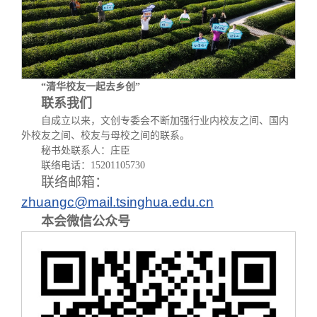
“清华校友一起去乡创”
联系我们
自成立以来，文创专委会不断加强行业内校友之间、国内
外校友之间、校友与母校之间的联系。
秘书处联系人：庄臣
联络电话：15201105730
联络邮箱：
zhuangc@mail.tsinghua.edu.cn
本会微信公众号