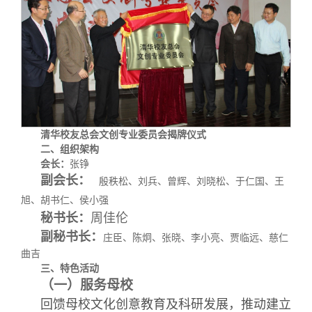
关闭
义工计划
新媒体平台
青春风采
信息化服务
总会简介
校友文苑
三创大赛
会长致辞
校友讲坛
实用信息
总会章程
校友视界
理事会名单
清华校友总会文创专业委员会揭牌仪式
二、组织架构
会长：
张铮
制度法规
副会长：
殷秩松、刘兵、曾辉、刘晓松、于仁国、王
旭、胡书仁、侯小强
联系我们
秘书长：
周佳伦
副秘书长：
庄臣、陈炯、张晓、李小亮、贾临远、慈仁
曲吉
三、特色活动
（一）服务母校
回馈母校文化创意教育及科研发展，推动
建立