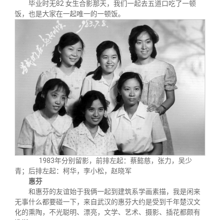
毕业时无82 女生合影那天，我们一起去五道口吃了一顿
饭，也是大家在一起唯一的一顿饭。
1983年分别留影，前排左起：蔡懿慈，张力，吴少
青；后排左起：柯华，李小松，赵晓军
惠芬
和惠芬的友谊始于我俩一起到建筑系学画素描，我是闲来
无事什么都要碰一下，来自武汉的惠芬大约是受到千年楚汉文
化的熏陶，不光聪明、漂亮，文学、艺术、摄影、插花都颇有