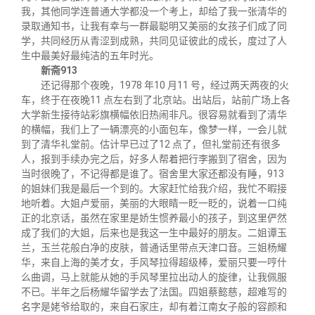
关闭
义工计划
新媒体平台
青春风采
信息化服务
总会简介
我，其他同学连普通大学都没一个考上，却给了我一张清华的
录取通知书，让我有幸与一群最聪明又美丽的女孩子们成了同
学，共同经历从青涩到成熟，共同见证彼此的成长，度过了人
校友文苑
三创大赛
会长致辞
生中最美好最纯洁的五年时光。
新斋913
还记得那个夜晚，1978 年10 月11 号，经过两天两夜的火
校友讲坛
实用信息
总会章程
车，终于在夜晚11 点左右到了北京站。出站后，站前广场上各
大学新生接待站彩旗横幅依旧热闹非凡。很容易就看到了清华
的横幅，我们上了一辆漂亮的小面包车，像梦一样，一会儿就
校友视界
理事会名单
到了清华礼堂前。估计早已过了12 点了，但礼堂前还有很多
人，报到手续办完之后，好多人帮着把行李搬到了宿舍，因为
当时很晚了，不记得都是谁了。宿舍里大家还都没有睡，913
制度法规
的姐妹们我是最后一个到的。大家赶忙给我介绍，我忙不暇接
地听着。大姐卢爱丽，美丽的大眼睛一眨一眨的，说着一口纯
正的北京话，虽然在家里是娇生惯养最小的孩子，到这里俨然
联系我们
成了我们的大姐，后来也是我这一生中最好的朋友。二姐谭玉
兰，玉兰花般白净的皮肤，普通话里带点天津口音。三姐杨耀
华，来自上海的美才女，手风琴拉得超级棒，爱丽只要一哼什
么曲调，马上就能从她的手风琴里拉出动人的旋律，让我佩服
不已。半年之后杨耀华留学去了法国。四姐蔡懿慈，超难写的
名字是姥爷给取的，来自石家庄，却有着江南女子般的容颜和