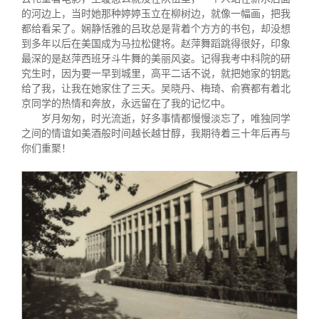
的河边上，当时她那种婷婷玉立在柳树边，就像一幅画，把我
都给看呆了。娴静恬雅的吕玫总是背着个方方的书包，却没想
到多年以后在美国成为马拉松健将。赵萍舞蹈跳得很好，印象
最深的是赵萍西班牙斗牛舞的美丽风姿。记得我考中科院的研
究生时，因为要一早到城里，高平二话不说，就把她家的钥匙
给了我，让我在她家住了三天。吴晓丹、梅琦、俞赛都有着北
京同学的热情和奔放，永远留在了我的记忆中。
岁月匆匆，时光流逝，好多事情都慢慢淡忘了，唯独同学
之间的情谊如美酒般时间越长越甘醇，我期待着三十年后再与
你们重聚！