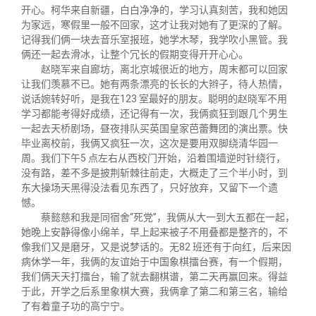
开心。柯华来自新疆，白白净净的，学习认真刻苦，我和她因
为家远，寒假里一般不回家，这才让我对她有了更深的了解。
记得我们俩一块去音乐室报班，她学木琴，我学吹小黑管。我
俩还一起去滑冰，让整个冗长的假期变得开开心心。
赵晓军来自廊坊，离北京城很近的地方，周末都可以回家
让我们羡慕不已。她有两条漂亮的长长的大辫子，待人热情，
说话婉转好听，是我在123 室最好的朋友。聪明的赵晓军不用
学习都能考得好成绩，还记得有一次，我俩疯狂到跟几个男生
一起去天桥剧场，昼夜排队买英国皇家芭蕾舞团的演出票。快
毕业离校前，我俩又疯狂一次，这次是要用双脚绕清华园一
周。我们下午5 点左右从西校门开始，沿着围墙逆时针绕行，
没有路，差不多是披荆斩棘往前走，大概走了三个半小时，到
东大操场天黑得没法看见东西了，只好放弃，又留下一个遗
憾。
蔡懿慈和我是同宿舍“死党”，我俩从大一到大五都在一起，
她晚上安静得像小绵羊，早上起来被子不用叠都是整齐的，不
像我们又是磨牙，又是说梦话的。无82 班还有于向红，后来因
病休学一年，我俩的友谊始于中国象棋擂台赛，有一个假期，
我们俩天天打擂台，输了就去翻棋谱，第二天再赢回来。得益
于此，开学之后系里象棋大赛，我俩拿了第二和第三名，输给
了有着童子功的高宁宁。