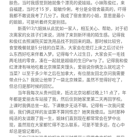
肤色，当时我感觉到她就像个漂亮的瓷娃娃。小妹陈俊红，来
自福建，当时才15 岁，聪敏伶俐，考分是全宿舍最高的，吓得
我都不敢说我考了几分了。我成了宿舍里的小姐，意思是最小
的姐姐，可是听着终究是别扭。
新斋913六姐妹从此犹如一家人，相互关心、帮助，对于初
次离家的女孩子们来说，消除了来到新环境的陌生感。记得我
和俊红去照澜院买盥洗用品找不到回来的路。那时候比较穷，
食堂晚餐就是5 分钱的白菜汤，大家会在熄灯上床之后讨论什
么东西好吃来伴着入梦。记得每个人过生日，大家会买一毛钱
两毛钱的零食，凑在一起就是超级的生日Party 了。记得我和俊
红津津有味地吃着北京辣菜夹馒头，爱丽说你俩怎么就吃这个
当菜？以至于多少年之后在加拿大，有位朋友回北京问我需要
带点什么？我就让他带了一袋北京辣菜，虽然不觉得好吃了，
但总归是那时候的回忆。
当年我每次从贵州回来，抵达北京站都过晚上11 点了，年
年都是爱丽去车站接了我，然后住到她家里第二天再回学校。
上课时我俩总坐一起，下课散步无话不聊。记得有一次我问爱
丽，我们俩这样的友谊算不算同性恋？她笑我傻瓜。当时那种
纯洁的友谊跟了我一生，姐妹们直到现在都常常会在梦中出
现，虽然现在大家都忙得不怎么联系，可是不管多远，在心中
却总是惦记着的。