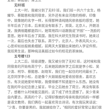
爱丽，蔡懿慈，谭玉兰
无83班
上大一时，我被分到了无83 班，我们班一共六个女生，杨
耀华、蔡懿慈和我同宿舍，另外还有来自河南的杨柳，印像
中，就像她的名字一样，长得那种清纯随风依依般的感觉，她
半年后去了日本，后来就没有联系了。郑英，北京人，开朗活
泼，我俩祖籍都是四川，她常用四川话跟我说“开脸”——洗脸的
意思。她半年后去了英国，我在科大研究生院读书时，她来过
一次，最后也失去了联系。高宁宁，北京人，外表风风火火，
心思却如丝般婉柔细腻，前两天大家翻出来她的入学证件照，
我班男生说，那种纯洁美超过如今的校花奶茶妹妹。
五号楼123
上大二后，班级调整，我又被分到了无82 班，这时候和我
同宿舍的开始有高宁宁，后来她因病休学之后就是李小松、吴
少清、柯华、蔡懿慈、赵晓军，我们在一起住的时间最长了。
北京同学李小松，总是像个大姐姐般地爱收拾宿舍，喜欢古
乐，有次说她爱听琴歌，我傻得都不知道是什么东西。她没有
在我的毕业纪念册上留言，毕业之后她去了荷兰，再没有联系
了，想着什么时候能见面的，这下成了终生遗憾了。吴少青来
自内蒙古，高高的个子，记得好像她的母亲和我的妈妈一样都
是语文教师，我们俩在一起喜欢背古诗词，有次我玩笑话说：
“少青，你要是男的，我就嫁给你了。”相同的爱好常常让我们很