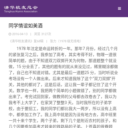
兴趣群体
西南联大校友会
同学情谊如美酒
2016-04-13
|
浏览
3127
次
《清华校友通讯》复68辑
|
张力（1978 级无线电）
回馈母校
1978 年注定是命运转折的一年。那年7 月份，经过几个月
的紧张复习之后，我参加了高考，其实考得不好，物理一道很
媒体平台
捐赠项目
简单的题，由于不知道双刀双掷开关为何物，那道题整个就没
做，15 分全丢了，其他的题有的就从来没见过，稀里糊涂都做
了，自己也不知道对错。尤其是最后一道题25 分，当时听说全
百年清华
捐赠新闻
《清华校友通讯》
考场没有一个人做出来。后来才知道我除了这个“双刀双掷”开
关，其他的都对了，这是后话，这让我一辈子都记住了这个开
关。数学也一样，我把两个简单的小题做错了，别的同学都做
校友服务
捐赠纪事
《水木清华》
清华人物
出来了。考完试回到家，做教师的父母都去改卷去了，我以为
我考不上大学了，在家哭了整整3 天。当时我所在的子弟学
校，由于要招工，我的同学们都比我大一两岁，所以没有上高
校友总会
捐赠方法
我要订阅
清华故事
终身学习
中，都参加工作了。我上高中就是因为没有地方去，高中班里
一共十来个学生，两个子弟，剩下几个是附近农村的孩子，和
几个因要参加高考才转来的铁路局的子弟。上苍真的很眷顾