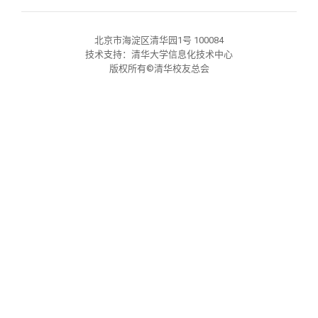
关闭
义工计划
新媒体平台
青春风采
信息化服务
总会简介
北京市海淀区清华园1号 100084
校友文苑
三创大赛
会长致辞
技术支持：清华大学信息化技术中心
版权所有©清华校友总会
校友讲坛
实用信息
总会章程
校友视界
理事会名单
制度法规
联系我们