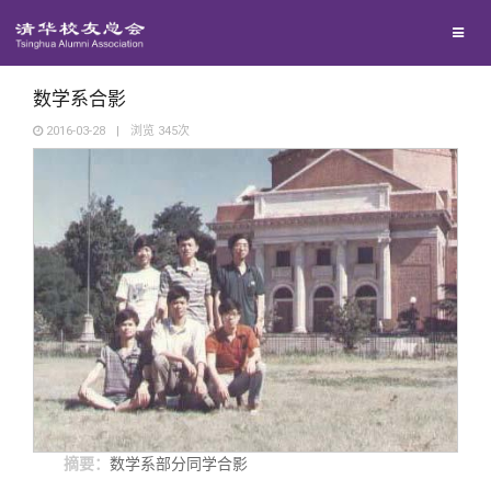
兴趣群体
西南联大校友会
数学系合影
2016-03-28
|
浏览
345
次
回馈母校
媒体平台
捐赠项目
百年清华
捐赠新闻
《清华校友通讯》
校友服务
捐赠纪事
《水木清华》
清华人物
校友总会
捐赠方法
我要订阅
清华故事
终身学习
摘要：
数学系部分同学合影