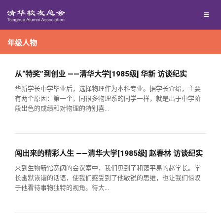
兴趣群体
年级人物
西南联大校友会
回馈母校
从“特奖”到创业 ——清华大学[1985级] 华新 访谈纪实
华新学长中学毕业后，选择物理作为本科专业。据学长介绍，主要
有两个原因：第一个，同很多物理系的同学一样，就是出于中学阶
媒体平台
捐赠项目
段出色的成绩和对物理的特别喜...
百年清华
捐赠新闻
《清华校友通讯》
闯出来的精彩人生 ——清华大学[1985级] 赵春林 访谈纪实
校友服务
捐赠纪事
《水木清华》
清华人物
来到生物新馆宽阔的会议室中，我们见到了和蔼平易的赵学长。学
长幽默诙谐的话语，使我们感受到了他敏锐的思维，也让我们惊叹
于他看待事物独特的视角。待大...
校友总会
捐赠方法
我要订阅
清华故事
终身学习