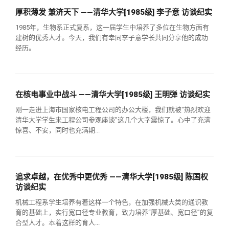
关闭
义工计划
新媒体平台
青春风采
信息化服务
总会简介
厚积薄发 兼济天下 ——清华大学[1985级] 李子意 访谈纪实
1985年，生物系正式复系，这一届学生中培养了多位在生物方面有
校友文苑
三创大赛
会长致辞
建树的优秀人才。今天，我们有幸同李子意学长共同分享他的成功
经历。
校友讲坛
实用信息
总会章程
在核电事业中战斗 ——清华大学[1985级] 王明弹 访谈纪实
校友视界
理事会名单
刚一走进上海市国家核电工程公司的办公大楼，我们就被“热烈欢迎
清华大学学生来工程公司参观座谈”这几个大字震惊了。心中了充满
制度法规
惊喜、不安，同时也充满期...
联系我们
追求卓越，在优秀中更优秀 ——清华大学[1985级] 陈国权
访谈纪实
机械工程系学生培养有着这样一个特色，在加强机械大类的通识教
育的基础上，实行宽口径专业教育，致力培养“厚基础、宽口径”的复
合型人才。本着这样的育人...