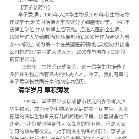
关闭
义工计划
新媒体平台
青春风采
信息化服务
总会简介
【李子意简介】
李子意,
男，1985
年入清华生物系,1990
年获生物与物
校友文苑
三创大赛
会长致辞
理双学士,
赴美国哈佛大学攻读分子细胞毒理学。1995
年
获博士学位,
并从事博士后研究。后进入医药企业界,
1998
年进入华纳制药(
现辉瑞制药), 2000
年作为合伙人创
校友讲坛
实用信息
总会章程
办ESP
药业,
成为第一个在美国医药领域成功创办并出售
公司超过5
亿美金的大陆人士。2005
参与创办了ESP
投
校友视界
理事会名单
资有限公司。
1985年，生物系正式复系，这一届学生中培养了
多位在生物方面有建树的优秀人才。今天，我们有幸同
制度法规
李子意学长共同分享他的成功经历。
清华岁月 厚积薄发
联系我们
1985年，李子意学长以成都市状元的身份考入清
华生物系，成为清华生物系复系后的第一届学生。刚刚
复建的清华生物系只有几间简陋的平房，仪器设备也不
齐全。“我们那时候条件可以说真的很有限，但是大家
学习的劲头都很足。”对于刚进生物系的情形，李子意
学长记忆犹新,尤其难忘的是老师们的谆谆教诲。“老师