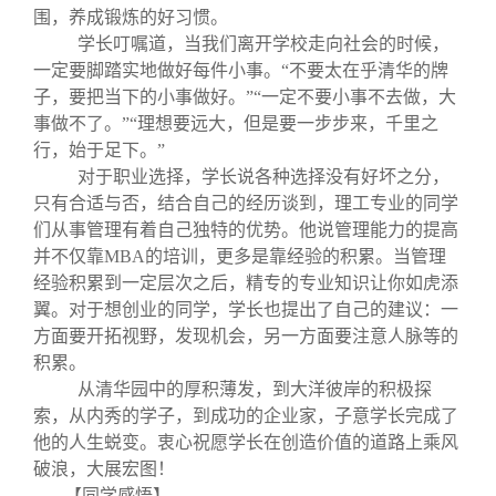
围，养成锻炼的好习惯。
学长叮嘱道，当我们离开学校走向社会的时候，
一定要脚踏实地做好每件小事。“不要太在乎清华的牌
子，要把当下的小事做好。”“一定不要小事不去做，大
事做不了。”“理想要远大，但是要一步步来，千里之
行，始于足下。”
对于职业选择，学长说各种选择没有好坏之分，
只有合适与否，结合自己的经历谈到，理工专业的同学
们从事管理有着自己独特的优势。他说管理能力的提高
并不仅靠MBA的培训，更多是靠经验的积累。当管理
经验积累到一定层次之后，精专的专业知识让你如虎添
翼。对于想创业的同学，学长也提出了自己的建议：一
方面要开拓视野，发现机会，另一方面要注意人脉等的
积累。
从清华园中的厚积薄发，到大洋彼岸的积极探
索，从内秀的学子，到成功的企业家，子意学长完成了
他的人生蜕变。衷心祝愿学长在创造价值的道路上乘风
破浪，大展宏图！
【同学感悟】