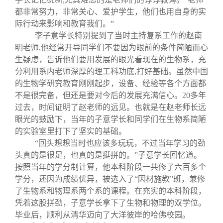
都非常努力，非常关心、爱护学生，他们也用自身的实
际行动来影响和教育我们。”
李子意学长特别提到了当时主持复系工作的赵南
明老师,他经常开导同学们不要因为眼前的条件简陋而心
生疑虑，告诉他们要用发展的眼光看现在的生物系，充
分利用系内老师深厚的理工科功底,打好基础。虽然中国
的生物学研究教育刚刚起步，设备、经验等各个方面都
不是很完备，但还是要对今后的发展充满信心。20多年
过去，时间证明了赵老师的远见。也就是在赵老师长远
眼光的鼓励下，当年的子意学长和同学们在生物系简陋
的实验室里打下了坚实的基础。
“回头想想当时也应该多玩玩，不过当年学习的劲
头真的是很足，也真的是挺拼的。”子意学长回忆道。
按照当年的学分制计算，他本科阶段一共修了六百多个
学分，还因为成绩优异，被选入了“因材施教”班，兼修
了生物系和物理系两个系的课程。在充实的本科阶段，
凭着这股拼劲，子意学长拿下了生物和物理的双学位。
毕业后，顺利从清华迈向了大洋彼岸的哈佛校园。