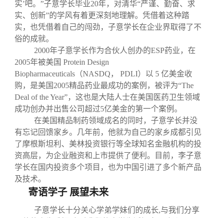
实’吧。”子意学长毕业20年，对清华“严谨、勤奋、求
实、创新”的学风有着更深刻地理解。凭借着这种踏
实，也凭借着自己的闯劲，子意学长在企业界取得了不
俗的成就。
2000年子意学长作为合伙人创办的ESP药业，在
2005年被美国 Protein Design
Biopharmaceuticals（NASDQ， PDLI）以 5 亿美金收
购，是美国2005精品药业最成功的案例，被评为“The
Deal of the Year”，这也是大陆人士在美国医药卫生领域
成功创办并出售公司超过5亿美金的第一个案例。
在美国精品制药领域成名的同时，子意学长并没
有忘记回馈家乡。几年前，他就为自己的家乡成都引见
了摩根斯坦利、美林投资银行等全球知名金融机构的投
资高层，为企业融资和上市提供了便利。目前，李子意
学长在国内投资多个项目，也为中国引进了多个新产品
及技术。
寄语学子 展望未来
子意学长十分关心学弟学妹们的成长,与我们分享