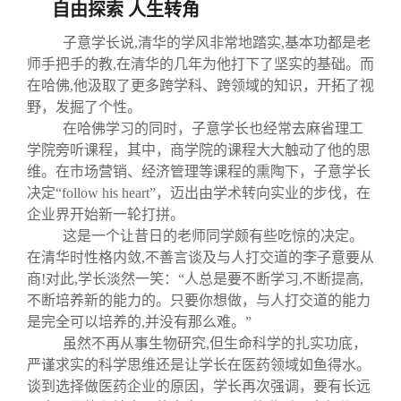
自由探索 人生转角
子意学长说,清华的学风非常地踏实,基本功都是老
师手把手的教,在清华的几年为他打下了坚实的基础。而
在哈佛,他汲取了更多跨学科、跨领域的知识，开拓了视
野，发掘了个性。
在哈佛学习的同时，子意学长也经常去麻省理工
学院旁听课程，其中，商学院的课程大大触动了他的思
维。在市场营销、经济管理等课程的熏陶下，子意学长
决定“follow his heart”，迈出由学术转向实业的步伐，在
企业界开始新一轮打拼。
这是一个让昔日的老师同学颇有些吃惊的决定。
在清华时性格内敛,不善言谈及与人打交道的李子意要从
商!对此,学长淡然一笑：“人总是要不断学习,不断提高,
不断培养新的能力的。只要你想做，与人打交道的能力
是完全可以培养的,并没有那么难。”
虽然不再从事生物研究,但生命科学的扎实功底，
严谨求实的科学思维还是让学长在医药领域如鱼得水。
谈到选择做医药企业的原因，学长再次强调，要有长远