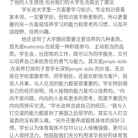
了他的人生感悟,也对我们的大学生活提出了建议.
学长说大学里一方面要学习知识，专业知识是看
家本领，一定要学好。但知识是不断更新的，所以更重
要的另一方面是培养学习的能力和思考的习惯，以及开
阔视野，培养兴趣。
他还谈到了大学期间需要注意培养的几种素质。
首先是leadership,也就是一种积极参与、主动担当的品
质。学生会，社团等的工作，既可以为同学服务，又可
以培养自己承担责任的勇气与能力。其次是people skills
,在商界打拼的子意学长深知people skills 的价值，无论
是在学校里跟老师、同学相处，还是在职场与客户、投
资人共事，与人交流的能力都是很重要的。学长特别借
自己的经历说明，待人接物的能力是可以培养的。“内
向不是问题，内向的人会有更多的思考，但是不要因为
内向而排斥交流。”学长这样总结自己的经历，“我与人
打交道的能力都是到了美国之后现学的，其实与人打交
道真的没有那么难。”另外还要养成锻炼身体的良好习
惯。学长认为体育锻炼不仅可以让人体魄强健，更可以
让人保持活力。他鼓励我们充分利用清华良好的体育氛