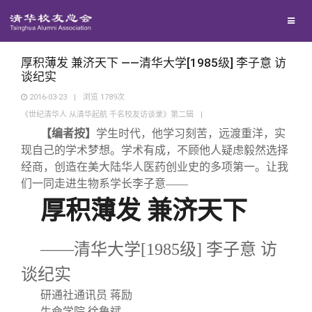
兴趣群体
西南联大校友会
厚积薄发 兼济天下 ——清华大学[1985级] 李子意 访
谈纪实
2016-03-23
|
浏览
1789
次
回馈母校
《世纪清华人 从清华起航 千名校友访谈录》第二辑
|
【编者按】
学生时代，他
学习刻苦
，远渡重洋，实
媒体平台
捐赠项目
现自己的学术梦想。学术有成，不顾他人疑虑毅然选择
经商，创造
在美大陆
华人
医药创业
史的多项第一。让我
们一同走进生物系学长李子意——
百年清华
捐赠新闻
《清华校友通讯》
厚积薄发
兼济天下
校友服务
捐赠纪事
《水木清华》
清华人物
——清华大学[
1985
级]
李子意
访
谈纪实
校友总会
捐赠方法
我要订阅
清华故事
终身学习
研通社通讯员 蒋励
生命学院 徐鲁斌