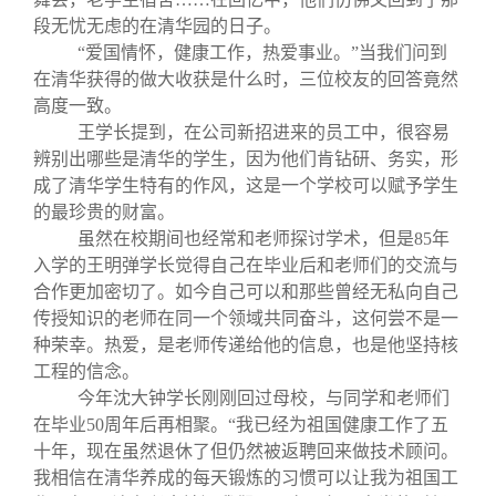
段无忧无虑的在清华园的日子。
“爱国情怀，健康工作，热爱事业。”当我们问到
在清华获得的做大收获是什么时，三位校友的回答竟然
高度一致。
王学长提到，在公司新招进来的员工中，很容易
辨别出哪些是清华的学生，因为他们肯钻研、务实，形
成了清华学生特有的作风，这是一个学校可以赋予学生
的最珍贵的财富。
虽然在校期间也经常和老师探讨学术，但是85年
入学的王明弹学长觉得自己在毕业后和老师们的交流与
合作更加密切了。如今自己可以和那些曾经无私向自己
传授知识的老师在同一个领域共同奋斗，这何尝不是一
种荣幸。热爱，是老师传递给他的信息，也是他坚持核
工程的信念。
今年沈大钟学长刚刚回过母校，与同学和老师们
在毕业50周年后再相聚。“我已经为祖国健康工作了五
十年，现在虽然退休了但仍然被返聘回来做技术顾问。
我相信在清华养成的每天锻炼的习惯可以让我为祖国工