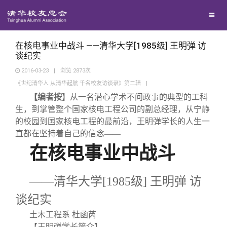
兴趣群体
西南联大校友会
在核电事业中战斗 ——清华大学[1985级] 王明弹 访
谈纪实
2016-03-23
|
浏览
2873
次
回馈母校
《世纪清华人 从清华起航 千名校友访谈录》第二辑
|
【编者按
】
从一名潜心学术不问政事的典型的工科
媒体平台
捐赠项目
生，到掌管整个国家核电工程公司的副总经理，从宁静
的校园到国家核电工程的最前沿，王明弹学长的人生一
直都在坚持着自己的信念——
百年清华
捐赠新闻
《清华校友通讯》
在核电事业中战斗
校友服务
捐赠纪事
《水木清华》
清华人物
——清华大学[
1985
级]
王明弹
访
谈纪实
校友总会
捐赠方法
我要订阅
清华故事
终身学习
土木工程系 杜函芮
【
王明弹学长简介
】