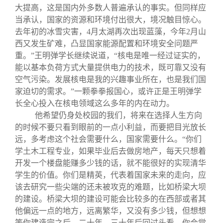
大提高，这是国内外多数人普遍承认的事实。但同样应
当承认，国家的资源和环境付出很大，境况触目惊心。
去年初的冰雪灾害，4月太湖再次出现蓝藻，今年2月山
西又发生矿难，凸显国家能源配置和环境安全问题严
重。”王明弹学长继续说道，“核电是唯一经过证实的，
能以基本负荷方式大量提供电力的技术，既可靠又没有
空气污染。发展核电是我的兴趣事业所在，也是我们国
家迫切的需求。”一颗拳拳报国心，或许正是王明弹学
长全心投入在核电领域这么多年的内在动力。
他希望仍身处校园的我们，将来在选择人生方向
的时候不要只看到眼前的一点小利益，而要把目光放长
远，多考虑这个社会需要什么，国家需要什么。“你们
学土木工程专业，如果毕业后去做房地产，每天只想着
开发一个楼盘能赚多少钱的话，就不能很好的实现清华
学生的价值。你们是精英，代表着国家未来的走向，应
该去研究一些尖端的还未被攻克的难题，比如桥梁大坝
的建设。桥梁大坝的建设可能会比较多的在西部或者其
他偏远一点的地方，远离繁华，又没有多少钱，但想想
等你建造完之后，二十年、三十年后回过头看，你会觉