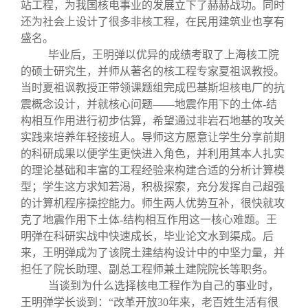
站工程，为我国核电事业的发展立下了赫赫战功。同时
还为社会上设计了很多非核工程，在民用建筑业也享有
盛名。
毕业后，王明弹以优异的成绩考取了上海核工院
的硕士研究生，并师从著名的核工程专家夏祖讽教授。
当时夏祖讽教授正带领课题组完成巴基斯坦核电厂的抗
震概念设计，并就核心问题——地震作用下的土体-结
构相互作用进行初步估算，希望通过非岩石地基的攻关
实践来培养年轻接班人。导师这方愿意让学生分享前期
的科研成果以便学生更快进入角色，并利用其本人扎实
的理论基础和丰富的工程经验来构建合适的分析计算模
型；学生这方求知若渴，积极探索，充分发挥自己超强
的计算机程序操控能力。师生两人优势互补，很快就攻
克了地震作用下土体-结构相互作用这一核心难题。王
明弹在科研实战中快速成长，毕业论文水到渠成。后
来，王明弹成为了该院土建结构设计中的中坚力量，并
担任了院长助理、副总工程师兼土建院院长等职务。
当谈到为什么选择核电工程作为自己的事业时，
王明弹学长谈到：“改革开放30年来，老百姓生活有很