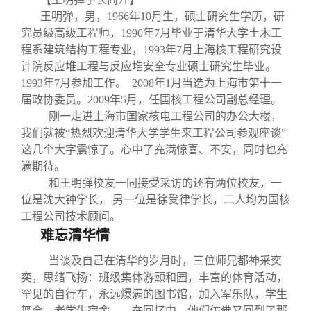
关闭
义工计划
新媒体平台
青春风采
信息化服务
总会简介
王明弹，男，1966
年10
月生，硕士研究生学历，研
究员级高级工程师，1990
年7
月毕业于清华大学土木工
校友文苑
三创大赛
会长致辞
程系建筑结构工程专业，1993
年7
月上海核工程研究设
计院反应堆工程与反应堆安全专业硕士研究生毕业。
1993
年7
月参加工作。 2008
年1
月当选为上海市第十一
校友讲坛
实用信息
总会章程
届政协委员。2009
年5
月，任国核工程公司副总经理。
刚一走进上海市国家核电工程公司的办公大楼，
校友视界
理事会名单
我们就被“热烈欢迎清华大学学生来工程公司参观座谈”
这几个大字震惊了。心中了充满惊喜、不安，同时也充
满期待。
制度法规
和王明弹校友一同接受采访的还有两位校友，一
位是沈大钟学长， 另一位是徐受律学长，二人均为国核
联系我们
工程公司技术顾问。
难忘清华情
当谈及自己在清华的岁月时，三位师兄都神采奕
奕，思绪飞扬：班级集体游颐和园，丰富的体育活动，
罕见的自行车，永远爆满的图书馆，加入军乐队，学生
舞会，老学生宿舍……在回忆中，他们仿佛又回到了那