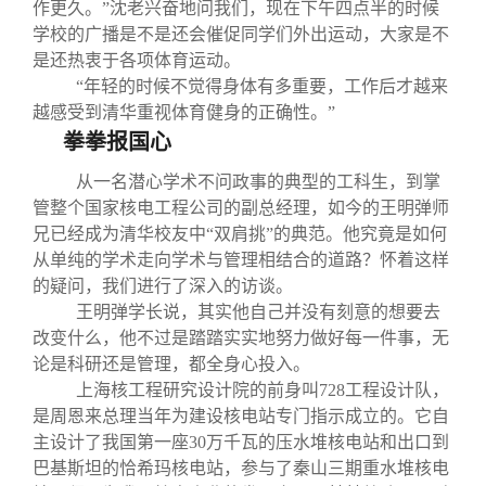
作更久。”沈老兴奋地问我们，现在下午四点半的时候
学校的广播是不是还会催促同学们外出运动，大家是不
是还热衷于各项体育运动。
“年轻的时候不觉得身体有多重要，工作后才越来
越感受到清华重视体育健身的正确性。”
拳拳报国心
从一名潜心学术不问政事的典型的工科生，到掌
管整个国家核电工程公司的副总经理，如今的王明弹师
兄已经成为清华校友中“双肩挑”的典范。他究竟是如何
从单纯的学术走向学术与管理相结合的道路？怀着这样
的疑问，我们进行了深入的访谈。
王明弹学长说，其实他自己并没有刻意的想要去
改变什么，他不过是踏踏实实地努力做好每一件事，无
论是科研还是管理，都全身心投入。
上海核工程研究设计院的前身叫728工程设计队，
是周恩来总理当年为建设核电站专门指示成立的。它自
主设计了我国第一座30万千瓦的压水堆核电站和出口到
巴基斯坦的恰希玛核电站，参与了秦山三期重水堆核电