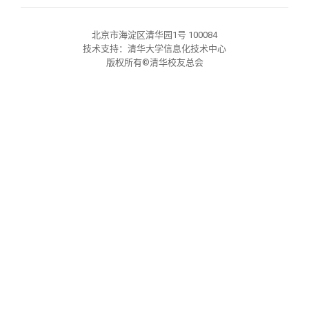
关闭
义工计划
新媒体平台
青春风采
信息化服务
总会简介
北京市海淀区清华园1号 100084
校友文苑
三创大赛
会长致辞
技术支持：清华大学信息化技术中心
版权所有©清华校友总会
校友讲坛
实用信息
总会章程
校友视界
理事会名单
制度法规
联系我们