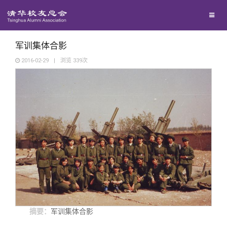
兴趣群体
西南联大校友会
军训集体合影
2016-02-29
|
浏览
339
次
回馈母校
媒体平台
捐赠项目
百年清华
捐赠新闻
《清华校友通讯》
校友服务
捐赠纪事
《水木清华》
清华人物
校友总会
捐赠方法
我要订阅
清华故事
终身学习
摘要：
军训集体合影