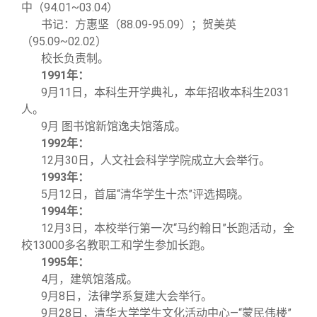
关闭
义工计划
新媒体平台
青春风采
信息化服务
总会简介
中（94.01~03.04）
书记：方惠坚（88.09-95.09）；贺美英
（95.09~02.02）
校友文苑
三创大赛
会长致辞
校长负责制。
1991
年：
校友讲坛
实用信息
总会章程
9
月11日，本科生开学典礼，本年招收本科生2031
人。
9
月 图书馆新馆逸夫馆落成。
校友视界
理事会名单
1992
年：
12
月30日，人文社会科学学院成立大会举行。
1993
年：
制度法规
5
月12日，首届“清华学生十杰”评选揭晓。
1994
年：
联系我们
12
月3日，本校举行第一次“马约翰日”长跑活动，全
校13000多名教职工和学生参加长跑。
1995
年：
4
月，建筑馆落成。
9
月8日，法律学系复建大会举行。
9
月28日，清华大学学生文化活动中心—“蒙民伟楼”