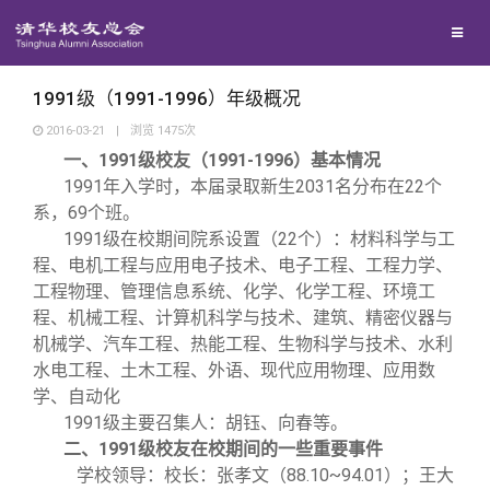
兴趣群体
西南联大校友会
1991级（1991-1996）年级概况
2016-03-21
|
浏览
1475
次
1991
1991-1996
一、
级校友（
）基本情况
回馈母校
1991
年入学时，本届录取新生2031名分布在22个
系，69个班。
媒体平台
捐赠项目
1991
级在校期间院系设置（22个）：材料科学与工
程、电机工程与应用电子技术、电子工程、工程力学、
工程物理、管理信息系统、化学、化学工程、环境工
百年清华
捐赠新闻
《清华校友通讯》
程、机械工程、计算机科学与技术、建筑、精密仪器与
机械学、汽车工程、热能工程、生物科学与技术、水利
校友服务
捐赠纪事
《水木清华》
清华人物
水电工程、土木工程、外语、现代应用物理、应用数
学、自动化
1991
级主要召集人：胡钰、向春等。
校友总会
捐赠方法
我要订阅
清华故事
终身学习
1991
二、
级校友在校期间的一些重要事件
学校领导：校长：张孝文（88.10~94.01）；王大