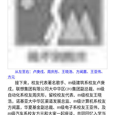
从左至右：卢庚戌、周庆彤、王晓浩、方闻嘉、王亚伟、
方元
接下来，校友代表著名歌手、
级建筑系校友卢庚
89
戌，联想集团有限公司大中华区
集团副总裁、
级
CFO
89
自动化系校友周庆彤，留校校友代表、
级校友王晓
89
浩，诺基亚大中华区渠道发展总监、
级计算机系校友
89
方闻嘉，华夏基金副总裁、
级电子系校友王亚伟，及
89
级汽车系校友方元和大家一起座谈，共同回忆入学当
89