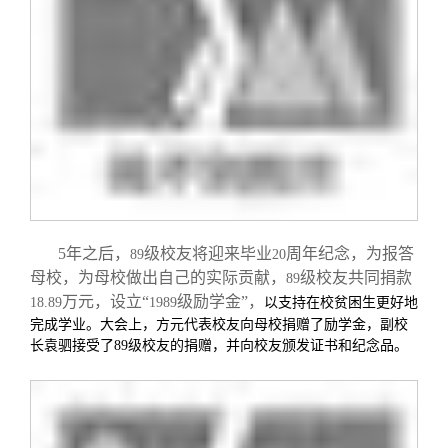
5
年之后，
级校友将迎来毕业
周年纪念，为报答
89
20
母校，为母校做出自己的实际贡献，
级校友共同捐款
89
万元，设立“
级励学金”，
18.89
1989
以支持在校贫困生更好地
完成学业。大会上，方元代表校友向母校捐赠了励学金，副校
长袁驷接受了
89
级校友的捐赠，并向校友颁发证书和纪念品。