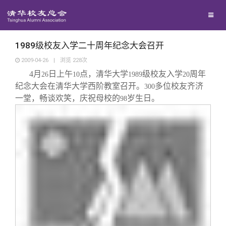
兴趣群体
捐赠方法
西南联大校友会
义工计划
1989级校友入学二十周年纪念大会召开
2009-04-26
|
浏览
228
次
4
月
日
上午
点，清华大学
级校友入学
周年
媒体平台
26
10
1989
20
纪念大会在清华大学西阶教室召开。
多位校友齐济
300
一堂，畅谈欢笑，庆祝母校的
岁生日。
98
百年清华
《清华校友通讯》
校友服务
《水木清华》
清华人物
校友总会
我要订阅
清华故事
终身学习
关闭
新媒体平台
青春风采
信息化服务
总会简介