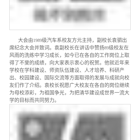
校友文苑
三创大赛
会长致辞
校友讲坛
实用信息
总会章程
校友视界
理事会名单
大会由
级汽车系校友方元主持，副校长袁驷出
1989
席纪念大会并致词。袁副校长在讲话中赞扬
级校友在
89
风雨的洗练中学习成长，如今已在各自的工作岗位上取
制度法规
得了不斐的成绩，向大家表示衷心的祝贺。他就近年来
学校在学科建设、师资队伍建设、人才培养、科研产
出、校园建设、国际交流等方面取得的发展与成就向校
联系我们
友们作了介绍。袁校长祝愿广大校友在各自的岗位继续
为母校添彩，为祖国争光，为把清华建设成世界一流大
学的目标而共同努力。