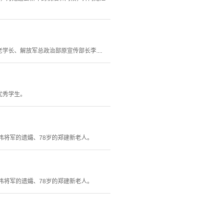
学长、解放军总政治部原宣传部长李....
优秀学生。
伟将军的遗孀、78岁的郑建新老人。
伟将军的遗孀、78岁的郑建新老人。