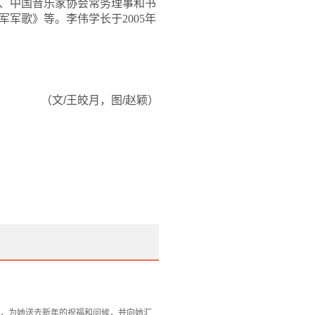
、中国音乐家协会常务理事和书
军歌》等。李伟学长于2005年
（文/王皎月，图/赵颖）
长，为她送去新年的祝福和问候，并向她汇