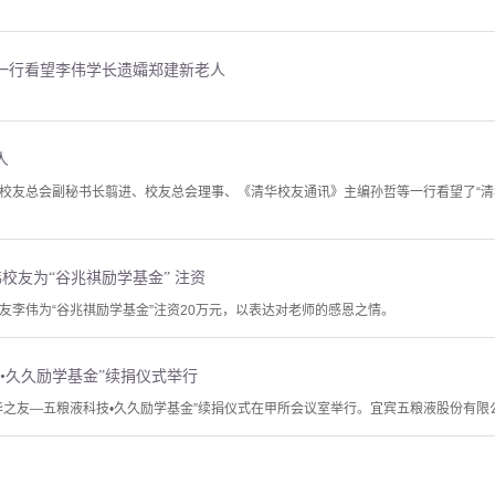
一行看望李伟学长遗孀郑建新老人
人
，清华校友总会副秘书长翦进、校友总会理事、《清华校友通讯》主编孙哲等一行看望了“
伟校友为“谷兆祺励学基金” 注资
系校友李伟为“谷兆祺励学基金”注资20万元，以表达对老师的感恩之情。
•久久励学基金”续捐仪式举行
“清华之友—五粮液科技•久久励学基金”续捐仪式在甲所会议室举行。宜宾五粮液股份有限公