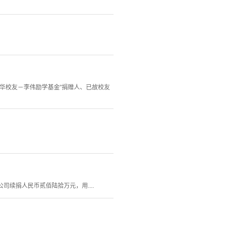
清华校友－李伟励学基金”捐赠人、已故校友
司续捐人民币贰佰陆拾万元，用....