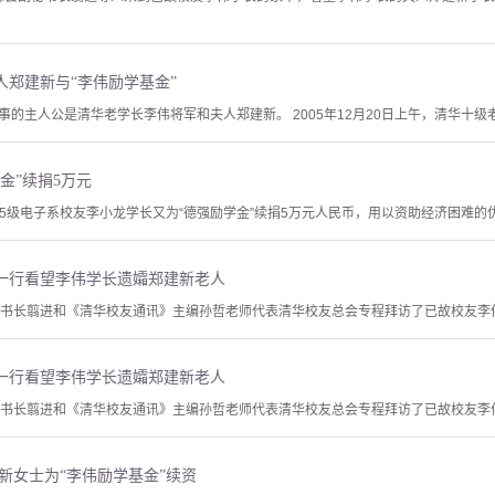
人郑建新与“李伟励学基金”
的主人公是清华老学长李伟将军和夫人郑建新。 2005年12月20日上午，清华十级老
金”续捐5万元
，85级电子系校友李小龙学长又为“德强励学金”续捐5万元人民币，用以资助经济困难的
一行看望李伟学长遗孀郑建新老人
秘书长翦进和《清华校友通讯》主编孙哲老师代表清华校友总会专程拜访了已故校友李
一行看望李伟学长遗孀郑建新老人
秘书长翦进和《清华校友通讯》主编孙哲老师代表清华校友总会专程拜访了已故校友李
新女士为“李伟励学基金”续资