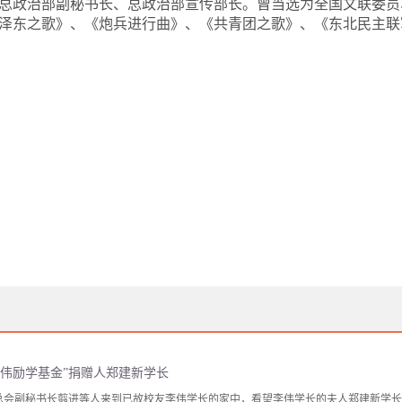
总政治部副秘书长、总政治部宣传部长。曾当选为全国文联委员
泽东之歌》、《炮兵进行曲》、《共青团之歌》、《东北民主联军
李伟励学基金”捐赠人郑建新学长
校友总会副秘书长翦进等人来到已故校友李伟学长的家中，看望李伟学长的夫人郑建新学