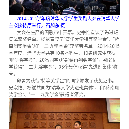
校友文苑
三创大赛
会长致辞
2014-2015
学年度清华大学学生奖励大会在清华大学
校友讲坛
实用信息
总会章程
主楼接待厅举行。
石加东
摄
大会在庄严的国歌声中开幕。史宗恺宣读了先进班
校友视界
理事会名单
集体获奖名单。杨斌宣读了“清华大学特等奖学金”、“蒋
南翔奖学金”和“一二·九奖学金”获奖者名单。2014-2015
学年度，清华大学共有10名本科生、10名研究生获得
制度法规
“特等奖学金”，20名同学获得“蒋南翔奖学金”，46名同
学获得“一二·九奖学金”，35个集体获得“先进班集体”称
联系我们
号。
邱勇为获得“特等奖学金”的同学颁发了获奖证书。
史宗恺、杨斌共同为“清华大学先进班集体”、和“蒋南翔
奖学金”、“一二·九奖学金“获得者颁奖。