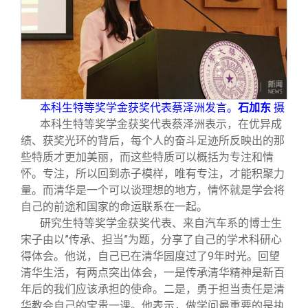
本科生特等奖学金获奖代表蔡泽洲发言。
石加东
摄
本科生特等奖学金获奖代表蔡泽洲表示，在优异成
绩、获奖光环的背后，每个人的奋斗足迹所反映出的那
些特质才更加美丽，而这些特质可以概括为专注和情
怀。专注，所以回到赤子模样，唯有专注，才能积聚力
量。而清华是一个可以谈理想的地方，情怀就是学会将
自己的前途和国家的命运联系在一起。
研究生特等奖学金获奖代表、来自汽车系的博士生
宋子由以”传承、担当”为题，分享了自己的学术科研心
得体会。他说，自己已在清华园度过了9年时光。回望
清华生活，有两点突出体会，一是传承清华精神是新百
年后的我们应该承担的使命。二是，勇于担当责任是清
华教会自己的宝贵一课。他表示，做学问最重要的是执