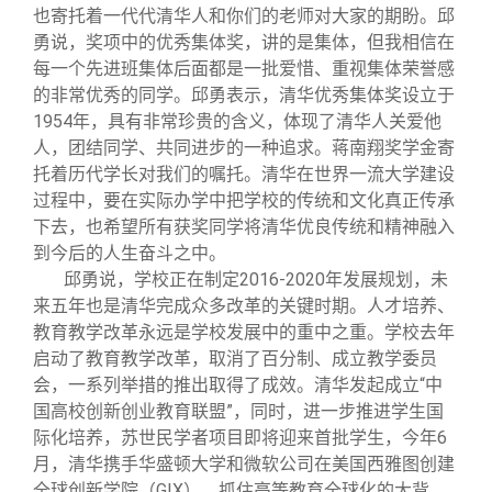
也寄托着一代代清华人和你们的老师对大家的期盼。邱
勇说，奖项中的优秀集体奖，讲的是集体，但我相信在
每一个先进班集体后面都是一批爱惜、重视集体荣誉感
的非常优秀的同学。邱勇表示，清华优秀集体奖设立于
1954年，具有非常珍贵的含义，体现了清华人关爱他
人，团结同学、共同进步的一种追求。蒋南翔奖学金寄
托着历代学长对我们的嘱托。清华在世界一流大学建设
过程中，要在实际办学中把学校的传统和文化真正传承
下去，也希望所有获奖同学将清华优良传统和精神融入
到今后的人生奋斗之中。
邱勇说，学校正在制定2016-2020年发展规划，未
来五年也是清华完成众多改革的关键时期。人才培养、
教育教学改革永远是学校发展中的重中之重。学校去年
启动了教育教学改革，取消了百分制、成立教学委员
会，一系列举措的推出取得了成效。清华发起成立“中
国高校创新创业教育联盟”，同时，进一步推进学生国
际化培养，苏世民学者项目即将迎来首批学生，今年6
月，清华携手华盛顿大学和微软公司在美国西雅图创建
全球创新学院（GIX），抓住高等教育全球化的大背