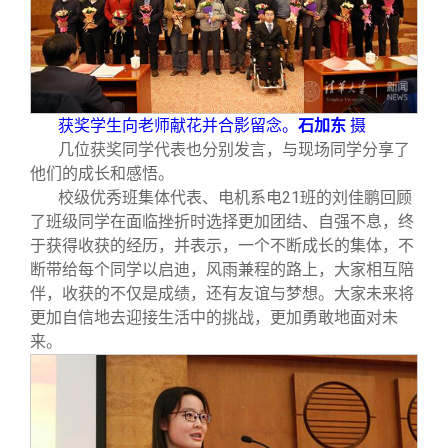
获奖学生向老师献花并合影留念。
石加东
摄
几位获奖同学代表也分别发言，与现场同学分享了
他们的成长和感悟。
校级优秀班集体代表、电机系电21班的刘佳鹏回顾
了班级同学在面临挫折时选择更加团结、自强不息，终
于获得收获的经历，并表示，一个不断成长的集体，不
断带给每个同学以启迪，风雨兼程的路上，大家相互陪
伴，收获的不仅是成绩，还有友谊与梦想。大家未来将
更加自信地去迎接生活中的挑战，更加勇敢地面对未
来。