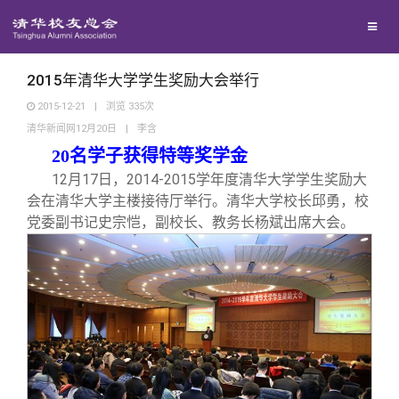
兴趣群体
捐赠方法
西南联大校友会
义工计划
2015年清华大学学生奖励大会举行
2015-12-21
|
浏览
335
次
清华新闻网12月20日
|
李含
媒体平台
20
名学子获得特等奖学金
12
月17日，2014-2015学年度清华大学学生奖励大
百年清华
《清华校友通讯》
会在清华大学主楼接待厅举行。清华大学校长邱勇，校
党委副书记史宗恺，副校长、教务长杨斌出席大会。
校友服务
《水木清华》
清华人物
校友总会
我要订阅
清华故事
终身学习
关闭
新媒体平台
青春风采
信息化服务
总会简介