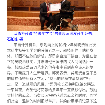
邱勇为获得“特等奖学金”的矣晓沅颁发获奖证书。
石加东
摄
来自计算机系，乐观向上的轮椅少年矣晓沅是此次
本科生特等奖学金的获得者之一，轮椅困住了他的身
体，却困不住他的梦想。邱勇亲自走下讲台，为坐在台
下的矣晓沅颁奖，并赠送他王国维的《人间词话》一
书，鼓励热爱诗词艺术的他在书中看到古今诗人的境
界，不断提升人生新境界。邱勇表示，矣晓沅自强不息
的精神值得所有人学习，“晓沅的轮椅在清华园中行
走，是一道靓丽的风景。”邱勇校长还特别送给矣晓沅
一束鲜花，希望他将花献给多年来一直默默付出，鼓励
支持他的母亲。当矣晓沅把鲜花送给母亲的时候，同学
们对这一温情的时刻报以掌声，并纷纷用手机记录下这