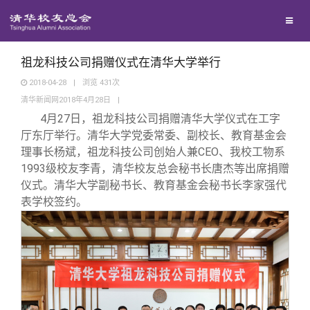
兴趣群体
捐赠方法
西南联大校友会
义工计划
祖龙科技公司捐赠仪式在清华大学举行
2018-04-28
|
浏览
431
次
清华新闻网2018年4月28日
|
媒体平台
4
月27日，祖龙科技公司捐赠清华大学仪式在工字
厅东厅举行。清华大学党委常委、副校长、教育基金会
百年清华
《清华校友通讯》
理事长杨斌，祖龙科技公司创始人兼CEO、我校工物系
1993级校友李青，清华校友总会秘书长唐杰等出席捐赠
仪式。清华大学副秘书长、教育基金会秘书长李家强代
校友服务
《水木清华》
清华人物
表学校签约。
校友总会
我要订阅
清华故事
终身学习
关闭
新媒体平台
青春风采
信息化服务
总会简介