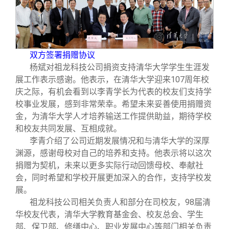
校友文苑
三创大赛
会长致辞
校友讲坛
实用信息
总会章程
双方签署捐赠协议
校友视界
理事会名单
杨斌对祖龙科技公司捐资支持清华大学学生生涯发
展工作表示感谢。他表示，在清华大学迎来107周年校
庆之际，有机会看到以李青学长为代表的校友们支持学
制度法规
校事业发展，感到非常荣幸。希望未来妥善使用捐赠资
金，为清华大学人才培养输送工作提供助益，期待学校
联系我们
和校友共同发展、互相成就。
李青介绍了公司近期发展情况和与清华大学的深厚
渊源，感谢母校对自己的培养和支持。他表示将以这次
捐赠为契机，未来以更多实际行动回馈母校、奉献社
会，同时希望和学校开展更加深入的合作，支持学校发
展。
祖龙科技公司相关负责人和部分在司校友，98届清
华校友代表，清华大学教育基金会、校友总会、学生
部、保卫部、修缮中心、职业发展中心等部门相关负责