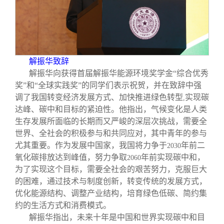
校友文苑
三创大赛
会长致辞
校友讲坛
实用信息
总会章程
解振华致辞
校友视界
理事会名单
解振华向获得首届解振华能源环境奖学金“综合优秀
奖”和“全球实践奖”的同学们表示祝贺，并在致辞中强
制度法规
调了我国转变经济发展方式、加快推进绿色转型
实现碳
,
达峰、碳中和目标的紧迫性。他指出，气候变化是人类
生存发展所面临的长期而又严峻的深层次挑战，需要全
联系我们
世界、全社会的积极参与和共同应对，其中青年的参与
尤其重要。作为发展中国家，我国将力争于
年前二
2030
氧化碳排放达到峰值，努力争取
年前实现碳中和，
2060
为了实现这个目标，需要全社会的艰苦努力，克服巨大
的困难，通过技术与制度创新，转变传统的发展方式，
优化能源结构、调整产业结构，培育绿色低碳、简约集
约的生活方式和消费模式。
解振华指出，未来十年是中国和世界实现碳中和目