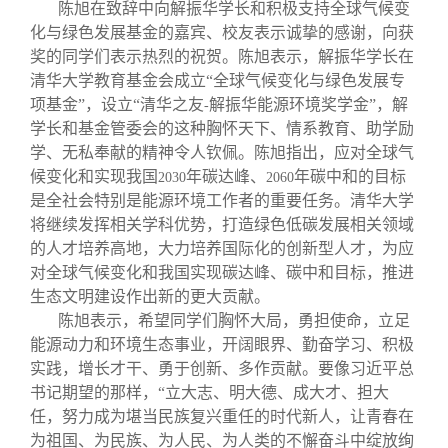
陈旭在致辞中向解振华学长和积极支持全球气候变
化与绿色发展基金的嘉宾、校友表示诚挚的感谢，向获
奖的同学们表示热烈的祝贺。陈旭表示，解振华学长在
清华大学教育基金会成立“全球气候变化与绿色发展专
项基金”，设立“清华之友
解振华能源环境奖学金”，解
-
学长和基金管委会的这种胸怀天下、情系教育、助学励
学、无私奉献的精神令人钦佩。陈旭指出，应对全球气
候变化和实现我国
年碳达峰、
年碳中和的目标
2030
2060
是全社会特别是能源环境工作者的重要任务。清华大学
将继续发挥相关学科优势，打造绿色低碳发展相关领域
的人才培养高地，大力培养国际化的创新型人才，为应
对全球气候变化和我国实现碳达峰、碳中和目标，推进
生态文明建设作出新的更大贡献。
陈旭表示，希望同学们胸怀大局，勇担使命，立足
能源动力和环境生态事业，开阔眼界、勤奋学习、积极
实践，增长才干、勇于创新、多作贡献。要像习近平总
书记期望的那样，“立大志、明大德、成大才、担大
任，努力成为堪当民族复兴重任的时代新人，让青春在
为祖国、为民族、为人民、为人类的不懈奋斗中绽放绚