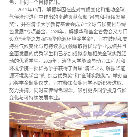
色，为同一个目标奋斗。
2017
年
月，解振华因在应对气候变化和推动全球
10
气候治理进程中作出的卓越贡献获颁“吕志和
持续发展
-
奖”，并在清华大学教育基金会成立“全球气候变化与绿
色发展”专项基金。
年，解振华和基金管委会又专门
2020
设立“清华之友
解振华能源环境奖学金”，旨在鼓励和支
-
持在气候变化与可持续发展领域取得优异学业成绩并且
全面发展的优秀学生和已参加或拟参加相关全球实践活
动的优秀学生。
年，清华大学能源与动力工程系和
2020
环境学院一批优秀学子获得了首届“清华之友
解振华能
-
源环境奖学金”的“综合优秀奖”和“全球实践奖”。举办首
届奖学金颁奖仪式，旨在鞭策获奖同学不断积极进取、
努力拼搏，同时宣传绿色理念，吸引更多同学投身气候
变化与可持续发展事业。