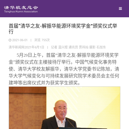
兴趣群体
捐赠方法
西南联大校友会
义工计划
首届“清华之友-解振华能源环境奖学金”颁奖仪式举
行
2021-06-01
|
浏览
755
次
媒体平台
清华新闻网2021年6月1日
|
记者 温兴煜 通讯员 贾祎灿 摄影 石加东
5
月
日上午，首届“清华之友
解振华能源环境奖学
29
-
百年清华
《清华校友通讯》
金”颁奖仪式在主楼接待厅举行。中国气候变化事务特
使、清华大学校友解振华，清华大学党委书记陈旭，清
华大学气候变化与可持续发展研究院学术委员会主任何
校友服务
《水木清华》
清华人物
建坤等出席仪式并为获奖学生颁奖。
校友总会
我要订阅
清华故事
终身学习
关闭
新媒体平台
青春风采
信息化服务
总会简介