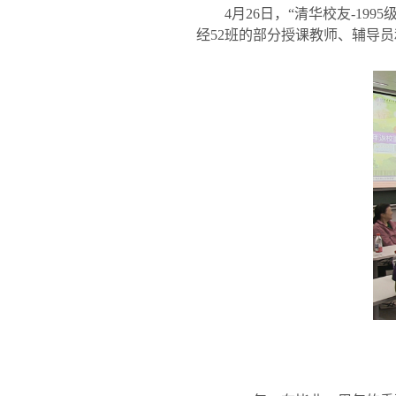
4
月
26
日，“清华校友
-1995
经
52
班的部分授课教师、辅导员