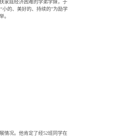
扶家庭经济困难的学弟学妹，于
“小的、美好的、持续的”为励学
举。
展情况。他肯定了经
52
班同学在