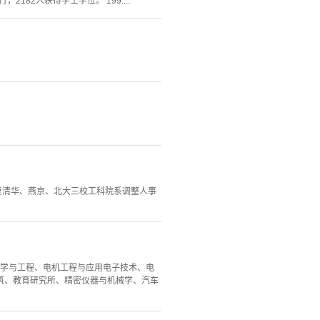
182人获得学士学位。 199....
批复清华、燕京、北大三校工科院系调整人事
料科学与工程、电机工程与应用电子技术、电
筑、教育研究所、精密仪器与机械学、汽车