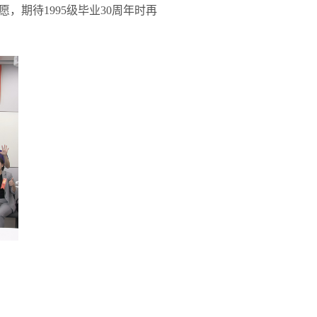
愿，期待
1995
级毕业
30
周年时再