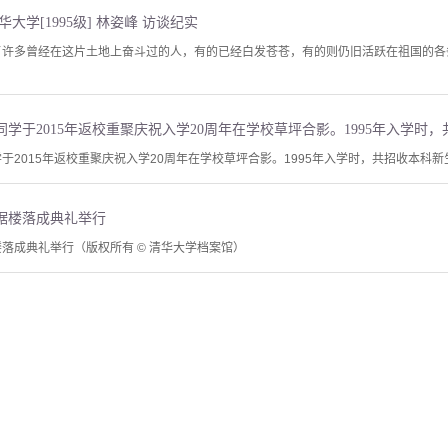
大学[1995级] 林姿峰 访谈纪实
来了许多曾经在这片土地上奋斗过的人，有的已经白发苍苍，有的则仍旧活跃在祖国的
学于2015年返校重聚庆祝入学20周年在学校草坪合影。1995年入学时，共招收本科新生
球琚楼落成典礼举行
楼落成典礼举行（版权所有 © 清华大学档案馆）