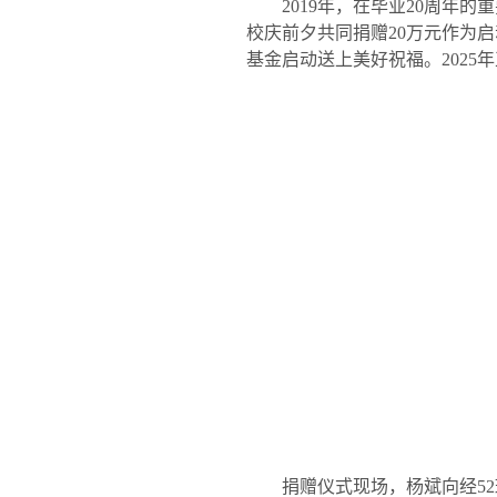
2019
年，在毕业
20
周年的重
校庆前夕共同捐赠
20
万元作为启
基金启动送上美好祝福。
2025
年
捐赠仪式现场，杨斌向经
52