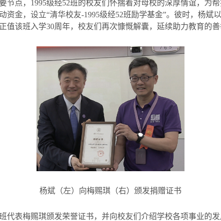
要节点，
1995
级经
52
班的校友们怀揣着对母校的深厚情谊，为帮
动资金，设立“清华校友
-1995
级经
52
班励学基金”。彼时，杨斌以
正值该班入学
30
周年，校友们再次慷慨解囊，延续助力教育的善
杨斌（左）向梅赐琪（右）颁发捐赠证书
班代表梅赐琪颁发荣誉证书，并向校友们介绍学校各项事业的发