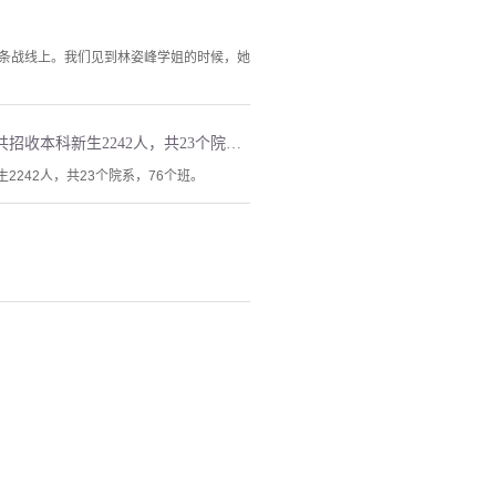
各条战线上。我们见到林姿峰学姐的时候，她
1995级五道口金融学院同学于2015年返校重聚庆祝入学20周年在学校草坪合影。1995年入学时，共招收本科新生2242人，共23个院系，76个班。
2242人，共23个院系，76个班。