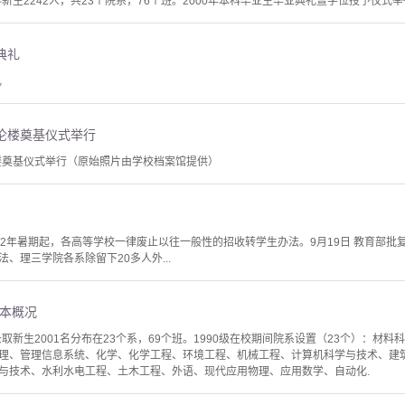
新生2242人，共23个院系，76个班。2000年本科毕业生毕业典礼暨学位授予仪式举行，2
典礼
礼
伟伦楼奠基仪式举行
伦楼奠基仪式举行（原始照片由学校档案馆提供）
952年暑期起，各高等学校一律废止以往一般性的招收转学生办法。9月19日 教育部
、理三学院各系除留下20多人外...
）基本概况
新生2001名分布在23个系，69个班。1990级在校期间院系设置（23个）：材
理、管理信息系统、化学、化学工程、环境工程、机械工程、计算机科学与技术、建
与技术、水利水电工程、土木工程、外语、现代应用物理、应用数学、自动化.